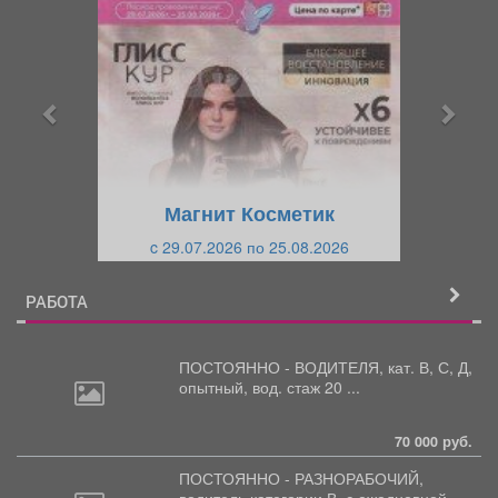
р
л
е
е
д
д
ы
у
д
ю
у
щ
щ
и
Магнит Косметик
и
й
c 29.07.2026 по 25.08.2026
й
РАБОТА
ПОСТОЯННО - ВОДИТЕЛЯ, кат.
В, С, Д,
опытный, вод. стаж 20 ...
70 000 руб.
ПОСТОЯННО - РАЗНОРАБОЧИЙ,
водитель
категории В, с ежедневной ...