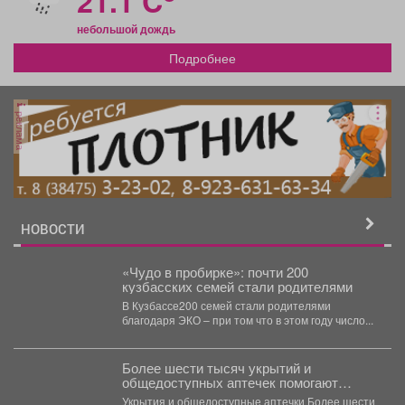
21.1 C
небольшой дождь
Подробнее
реклама
НОВОСТИ
«Чудо в пробирке»: почти 200
кузбасских семей стали родителями
В Кузбассе200 семей стали родителями
благодаря ЭКО – при том что в этом году число...
Более шести тысяч укрытий и
общедоступных аптечек помогают
обеспечить безопасность жителей
Укрытия и общедоступные аптечки Более шести