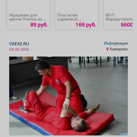
Украшение для
Пластилин
Wi-Fi
цветов Пчелка на
шариковый
Маршрутизатор 2
цветке
суперлегкий
5 ГГц
89 руб.
169 руб.
6600 р
«Homecenter»
Информация
VSE42.RU
Кемерово
04.08.2026