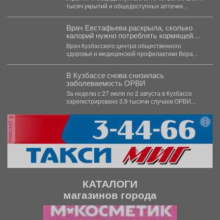
Кузбасса.
тысяч укрытий и общедоступных аптечек
помогают обеспечить безопасность...
Врач Евстафьева раскрыла, сколько
калорий нужно потреблять кормящей
маме
Врач Кузбасского центра общественного
здоровья и медицинской профилактики Вера
Евстафьева поясняет, что количество калорий
зависит...
В Кузбассе снова снизилась
заболеваемость ОРВИ
За неделю с 27 июля по 2 августа в Кузбассе
зарегистрировано 3,9 тысячи случаев ОРВИ...
реклама
КАТАЛОГИ
магазинов города
П
С