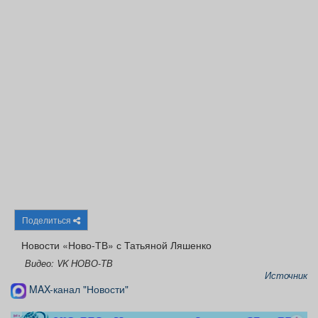
Афиша
Обучение
Проекты
Товары
Поздравления
Погода
ТВ программа
Я - пенсионер
Поделиться
Новости «Ново-ТВ» с Татьяной Ляшенко
Видео: VK НОВО-ТВ
Источник
MAX-канал "Новости"