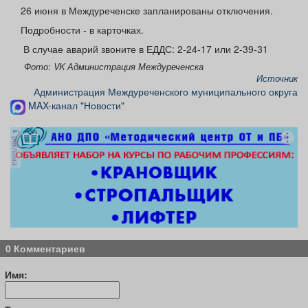
Афиша
Обучение
Проекты
26 июня в Междуреченске запланированы отключения.
Подробности - в карточках.
️ В случае аварий звоните в ЕДДС: 2-24-17 или 2-39-31
Фото: VK Администрация Междуреченска
Источник
Товары
Поздравления
Погода
Администрация Междуреченского муниципального округа
MAX-канал "Новости"
реклама
ТВ программа
Я - пенсионер
0 Комментариев
Имя: