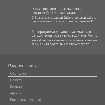
проблемыаборигенов. Павел Плешкань
назначен...
В Мысках открылась выставка
акварелей «Воспоминания».
С 3 августа в городской библиотеке свои работы
представляет архитектор Тамара Шлыкова. В
экспозиции...
Мы продолжаем наше знакомство, и
сегодня наш гость - руководитель Арт-
студии «Просто интересно» - Некрасова
Роза Ильясовна - педагог с большим опытом, чей
Роза Ильясовна.
таланты и многолетний стаж вдохновляют
участников на...
Разделы сайта:
Объявления
Новости
Компании
Афиша
Расписание занятий