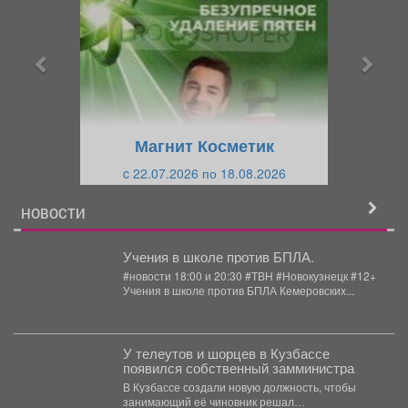
е
е
д
д
ы
у
д
ю
у
щ
щ
и
Магнит Косметик
и
й
c 22.07.2026 по 18.08.2026
й
НОВОСТИ
Учения в школе против БПЛА.
#новости 18:00 и 20:30 #ТВН #Новокузнецк #12+
Учения в школе против БПЛА Кемеровских...
У телеутов и шорцев в Кузбассе
появился собственный замминистра
В Кузбассе создали новую должность, чтобы
занимающий её чиновник решал