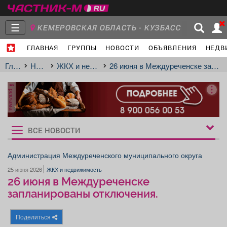
☰
КЕМЕРОВСКАЯ ОБЛАСТЬ - КУЗБАСС
ГЛАВНАЯ
ГРУППЫ
НОВОСТИ
ОБЪЯВЛЕНИЯ
НЕДВ
Главная
Группы
Новости
Главная
Новости
ЖКХ и недвижимость
26 июня в Междуреченске запланированы отключения.
реклама
Объявления
Недвижимость
Услуги
ВСЕ НОВОСТИ
Рукбрики
новостей
Администрация Междуреченского муниципального округа
25 июня 2026
ЖКХ и недвижимость
Работа
Транспорт
Компании
26 июня в Междуреченске
запланированы отключения.
Поделиться