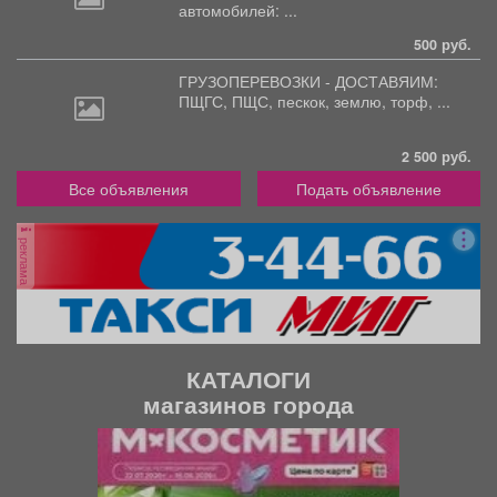
автомобилей: ...
500 руб.
ГРУЗОПЕРЕВОЗКИ - ДОСТАВЯИМ:
ПЩГС,
ПЩС, пескок, землю, торф, ...
2 500 руб.
Все объявления
Подать объявление
реклама
КАТАЛОГИ
магазинов города
П
С
р
л