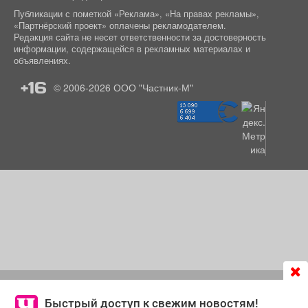
Публикации с пометкой «Реклама», «На правах рекламы»,
«Партнёрский проект» оплачены рекламодателем.
Редакция сайта не несет ответственности за достоверность
информации, содержащейся в рекламных материалах и
объявлениях.
+16
© 2006-2026
ООО "Частник-М"
Продолжая использовать сайт
chastnik-m.ru
, Вы даете
согласие на обработку файлов cookie, которые
Быстрый доступ к свежим новостям!