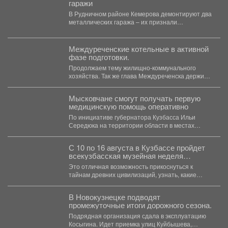
гаражи
В Рудничном районе Кемерова демонтируют два
металлических гаража – их признали
незаконными. В Рудничном...
Междуреченские котельные в активной
фазе подготовки.
Продолжаем тему жилищно-коммунального
хозяйства. Так же глава Междуреченска держит
на личном контроле ход ремонтных работ...
Мысковчане смогут получать первую
медицинскую помощь оперативно
По инициативе губернатора Кузбасса Ильи
Середюка на территории области в местах
массового скопления людей размещаются...
С 10 по 16 августа в Кузбассе пройдет
всекузбасская музейная неделя
археологии и палеонтологии.
Это отличная возможность прикоснуться к
тайнам древних цивилизаций, узнать, какие
удивительные существа населяли наш край...
В Новокузнецке подводят
промежуточные итоги дорожного сезона.
Подрядная организация сдала в эксплуатацию
Косыгина. Идет приемка улиц Куйбышева,