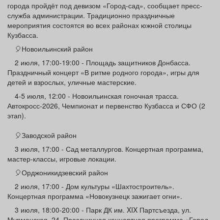
города пройдёт под девизом «Город-сад», сообщает пресс-
Афиша
Обучение
Проекты
служба администрации. Традиционно праздничные
мероприятия состоятся во всех районах южной столицы
Кузбасса.
🎈Новоильинский район
Товары
Поздравления
Погода
2 июля, 17:00-19:00 - Площадь защитников Донбасса.
Праздничный концерт «В ритме родного города», игры для
детей и взрослых, уличные мастерские.
4-5 июля, 12:00 - Новоильинская гоночная трасса.
Автокросс-2026, Чемпионат и первенство Кузбасса и СФО (2
этап).
ТВ программа
Я - пенсионер
🎈Заводской район
3 июля, 17:00 - Сад металлургов. Концертная программа,
мастер-классы, игровые локации.
🎈Орджоникидзевский район
2 июля, 17:00 - Дом культуры «Шахтостроитель».
Концертная программа «Новокузнецк зажигает огни».
3 июля, 18:00-20:00 - Парк ДК им. XIX Партсъезда, ул.
Мурманская, 24. Праздничная концертная программа «Город-