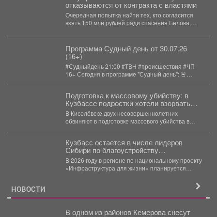
отказываются от контракта с властями
Очередная попытка найти тех, кто согласится
взять 150 млн рублей ради спасения Белова,
провалилась. ...
Программа Судный день от 30.07.26
(16+)
#Судныйдень 21:00 #ТВН #происшествия #ЧП
16+ Сегодня в программе "Судный день": 🚨
Страшная...
Подготовка к массовому убийству: в
Кузбассе подростки хотели взорвать
школу
В Киселёвске двух несовершеннолетних
обвиняют в подготовке массового убийства в
школе – они планировали взрыв...
Кузбасс остается в числе лидеров
Сибири по благоустройству
общественных пространств.
В 2026 году в регионе по национальному проекту
«Инфраструктура для жизни» планируется
обновить 115 общественных...
НОВОСТИ
В одном из районов Кемерова снесут