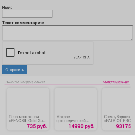
Имя:
Текст комментария:
Отправить
ТОВАРЫ, СКИДКИ, АКЦИИ
Пена монтажная
Матрас
Снегоуборщик
«PENOSIL Gold Gun
ортопедический
«PATRIOT PRO
65 ПРОФ» зима
«Эко Дуэт»
785Е»
735 руб.
14990 руб.
93175 р