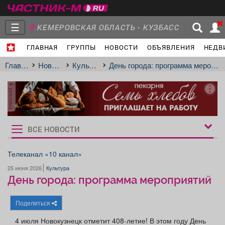
☰
КЕМЕРОВСКАЯ ОБЛАСТЬ - КУЗБАСС
ГЛАВНАЯ
ГРУППЫ
НОВОСТИ
ОБЪЯВЛЕНИЯ
НЕДВ
Главная
Группы
Новости
Главная
Новости
Культура
День города: программа мероприятий
реклама
Объявления
Недвижимость
Услуги
ВСЕ НОВОСТИ
Рукбрики
новостей
Телеканал «10 канал»
25 июня 2026
Культура
Работа
Транспорт
Компании
День города: программа мероприятий
Поделиться
4 июля Новокузнецк отметит 408-летие! В этом году День