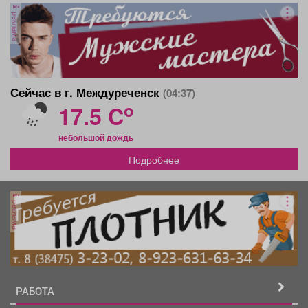
реклама
Сейчас в г. Междуреченск
(04:37)
o
17.5 C
небольшой дождь
Подробнее
реклама
РАБОТА