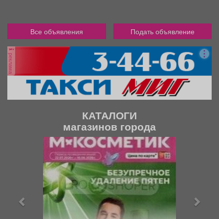
Все объявления
Подать объявление
реклама
КАТАЛОГИ
магазинов города
П
С
р
л
е
е
д
д
ы
у
д
ю