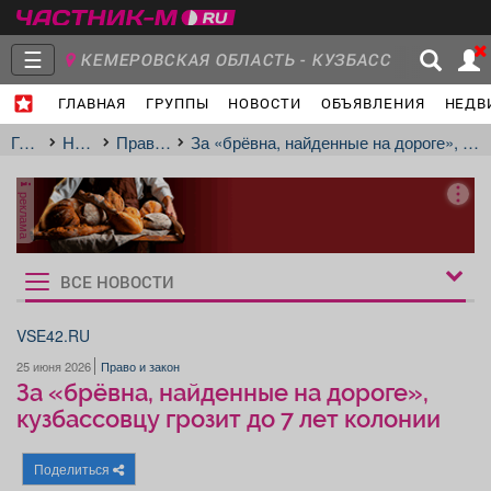
☰
КЕМЕРОВСКАЯ ОБЛАСТЬ - КУЗБАСС
ГЛАВНАЯ
ГРУППЫ
НОВОСТИ
ОБЪЯВЛЕНИЯ
НЕДВ
Главная
Группы
Новости
Главная
Новости
Право и закон
За «брёвна, найденные на дороге», кузбассовцу грозит до 7 лет колонии
реклама
Объявления
Недвижимость
Услуги
ВСЕ НОВОСТИ
Рукбрики
новостей
VSE42.RU
25 июня 2026
Право и закон
Работа
Транспорт
Компании
За «брёвна, найденные на дороге»,
кузбассовцу грозит до 7 лет колонии
Поделиться