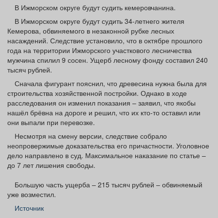
Афиша
Обучение
Проекты
В Ижморском округе будут судить кемеровчанина.
В Ижморском округе будут судить 34-летнего жителя
Кемерова, обвиняемого в незаконной рубке лесных
насаждений. Следствие установило, что в октябре прошлого
года на территории Ижморского участкового лесничества
мужчина спилил 9 сосен. Ущерб лесному фонду составил 240
Товары
Поздравления
Погода
тысяч рублей.
Сначала фигурант пояснил, что древесина нужна была для
строительства хозяйственной постройки. Однако в ходе
расследования он изменил показания – заявил, что якобы
нашёл брёвна на дороге и решил, что их кто-то оставил или
ТВ программа
Я - пенсионер
они выпали при перевозке.
Несмотря на смену версии, следствие собрало
неопровержимые доказательства его причастности. Уголовное
дело направлено в суд. Максимальное наказание по статье –
до 7 лет лишения свободы.
Большую часть ущерба – 215 тысяч рублей – обвиняемый
уже возместил.
Источник