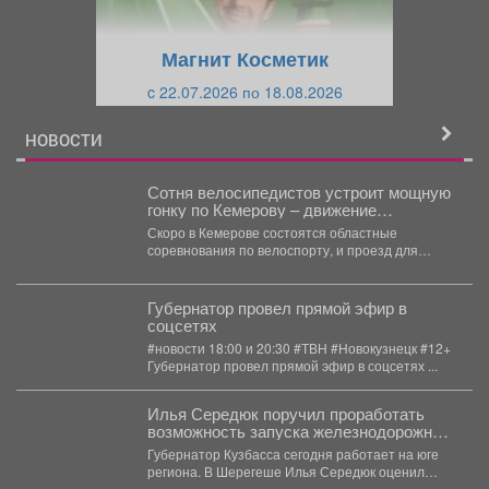
у
щ
щ
и
Магнит Косметик
и
й
c 22.07.2026 по 18.08.2026
й
НОВОСТИ
Сотня велосипедистов устроит мощную
гонку по Кемерову – движение
перекроют
Скоро в Кемерове состоятся областные
соревнования по велоспорту, и проезд для
машин ограничат. В...
Губернатор провел прямой эфир в
соцсетях
#новости 18:00 и 20:30 #ТВН #Новокузнецк #12+
Губернатор провел прямой эфир в соцсетях ...
Илья Середюк поручил проработать
возможность запуска железнодорожного
сообщения Шерегеша с Новосибирском
Губернатор Кузбасса сегодня работает на юге
региона. В Шерегеше Илья Середюк оценил
потенциал развития транспортной...