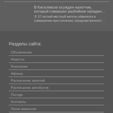
В Киселевске осужден налетчик,
который совершил разбойное нападение
на местного жителя
📄 37-летний местный житель обвинялся в
совершении преступления, предусмотренного ч.
3 ст. 162 УК РФ...
Разделы сайта:
Объявления
Новости
Компании
Афиша
Расписание занятий
Расписание автобусов
Погода
Контакты
Наши вакансии