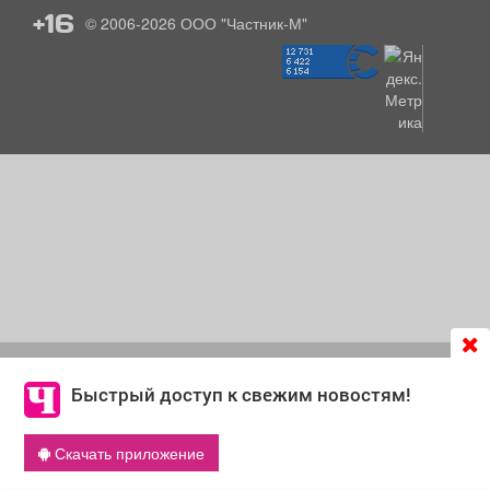
+16
© 2006-2026
ООО "Частник-М"
Продолжая использовать сайт
chastnik-m.ru
, Вы даете
согласие на обработку файлов cookie, которые
Быстрый доступ к свежим новостям!
обеспечивают корректную работу сайта и сбора
информации для улучшения качества сервисов.
Скачать приложение
Что такое cookie