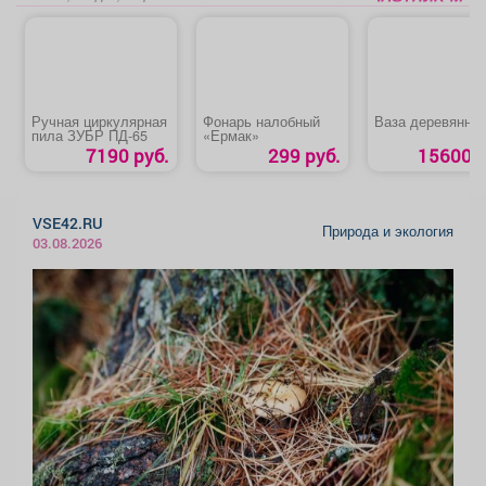
Ручная циркулярная
Фонарь налобный
Ваза деревянна
пила ЗУБР ПД-65
«Ермак»
7190 руб.
299 руб.
15600 р
VSE42.RU
Природа и экология
03.08.2026