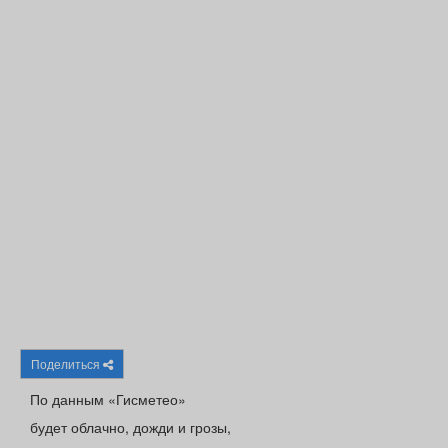
Афиша
Обучение
Проекты
Товары
Поздравления
Погода
ТВ программа
Я - пенсионер
Поделиться
По данным «Гисметео»
будет облачно, дожди и грозы,