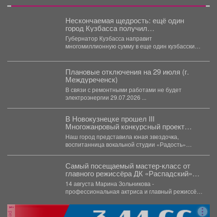
Нескончаемая щедрость: ещё один
город Кузбасса получил
многомиллионный подарок от властей
Губернатор Кузбасса направит
многомиллионную сумму в еще один кузбасский
город. Губернатор Кузбасса Илья Середюк...
Плановые отключения на 29 июля (г.
Междуреченск)
В связи с ремонтными работами не будет
электроэнергии 29.07.2026 ...
В Новокузнецке прошел III
Многожанровый конкурсный проект
Сибирского региона «Конкурс АРТ».
Наш город представила юная звездочка,
воспитанница вокальной студии «Радость»
Городского центра культуры - Регина Лимонова....
Самый посещаемый мастер‑класс от
главного режиссёра ДК «Распадский»
возвращается
14 августа Марина Зольникова -
профессиональная актриса и главный режиссёр
Дворца культуры - снова проведёт...