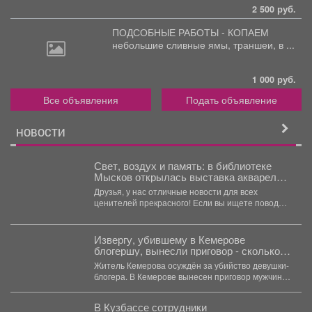
2 500 руб.
ПОДСОБНЫЕ РАБОТЫ - КОПАЕМ
небольшие
сливные ямы, траншеи, в ...
1 000 руб.
Все объявления
Подать объявление
НОВОСТИ
Свет, воздух и память: в библиотеке
Мысков открылась выставка акварели
«Воспоминания»
Друзья, у нас отличные новости для всех
ценителей прекрасного! Если вы ищете повод
заглянуть в...
Извергу, убившему в Кемерове
блогершу, вынесли приговор - сколько
ему дали
Житель Кемерова осуждён за убийство девушки-
блогера. В Кемерове вынесен приговор мужчине,
обвиняемому в убийстве...
В Кузбассе сотрудники