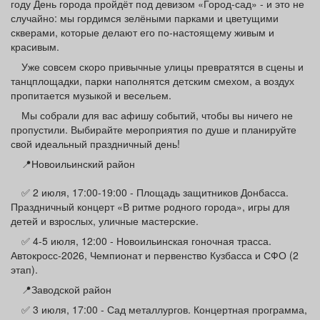
году День города пройдёт под девизом «Город-сад» - и это не
Афиша
Обучение
Проекты
случайно: мы гордимся зелёными парками и цветущими
скверами, которые делают его по-настоящему живым и
красивым.
Уже совсем скоро привычные улицы превратятся в сцены и
танцплощадки, парки наполнятся детским смехом, а воздух
Товары
Поздравления
Погода
пропитается музыкой и весельем.
Мы собрали для вас афишу событий, чтобы вы ничего не
пропустили. Выбирайте мероприятия по душе и планируйте
свой идеальный праздничный день!
📍Новоильинский район
ТВ программа
Я - пенсионер
✅ 2 июля, 17:00-19:00 - Площадь защитников Донбасса.
Праздничный концерт «В ритме родного города», игры для
детей и взрослых, уличные мастерские.
✅ 4-5 июля, 12:00 - Новоильинская гоночная трасса.
Автокросс-2026, Чемпионат и первенство Кузбасса и СФО (2
этап).
📍Заводской район
✅ 3 июля, 17:00 - Сад металлургов. Концертная программа,