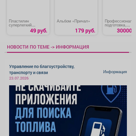
Пластилин
Альбом «Причал»
Профессиональ
суперлегкий
подготовка,
«Цветной»
переподготовка,
49 руб.
179 руб.
30000 р
повышение
квалификации
«Машинист
экскаватора»
НОВОСТИ ПО ТЕМЕ -> ИНФОРМАЦИЯ
Управление по благоустройству,
Информация
транспорту и связи
23.07.2026