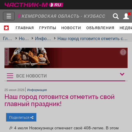
☰
КЕМЕРОВСКАЯ ОБЛАСТЬ - КУЗБАСС
ГЛАВНАЯ
ГРУППЫ
НОВОСТИ
ОБЪЯВЛЕНИЯ
НЕДВ
Главная
Группы
Новости
Главная
Новости
Информация
Наш город готовится отметить свой главный праздник!
реклама
Объявления
Недвижимость
Услуги
ВСЕ НОВОСТИ
Рукбрики
новостей
25 июня 2026
Информация
Наш город готовится отметить свой
Работа
Транспорт
Компании
главный праздник!
Поделиться
🎉 4 июля Новокузнецк отмечает своё 408-летие. В этом