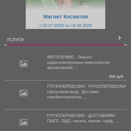
у
щ
щ
и
Магнит Косметик
и
й
c 22.07.2026 по 18.08.2026
й
УСЛУГИ
АВТОСЕРВИС - Ремонт
радиоэлектронных
компонентов
автомобилей: ...
500 руб.
ГРУЗОПЕРЕВОЗКИ - ГРУЗОПЕРЕВОЗКИ
город-межгород.
Доставка
стройматериалов, ...
ГРУЗОПЕРЕВОЗКИ - ДОСТАВЯИМ:
ПЩГС,
ПЩС, пескок, землю, торф, ...