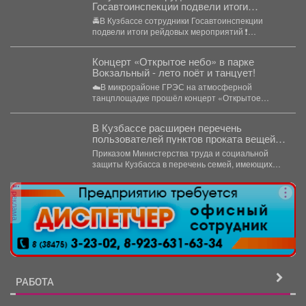
Госавтоинспекции подвели итоги
рейдовых мероприятий
🚔В Кузбассе сотрудники Госавтоинспекции
подвели итоги рейдовых мероприятий ❗️
Основная цель мероприятий - стабилизация...
Концерт «Открытое небо» в парке
Вокзальный - лето поёт и танцует!
☁️В микрорайоне ГРЭС на атмосферной
танцплощадке прошёл концерт «Открытое
небо». Под летние ритмы с радостью...
В Кузбассе расширен перечень
пользователей пунктов проката вещей
для новорожденных
Приказом Министерства труда и социальной
защиты Кузбасса в перечень семей, имеющих
право воспользоваться услугами пунктов...
реклама
РАБОТА