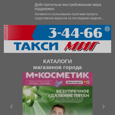
Действительно востребованная мера
поддержки.
Активность пользования пунктами проката
существенно выросла за последнюю неделю,
после того как губернатор поручил включить...
реклама
КАТАЛОГИ
магазинов города
П
С
р
л
е
е
д
д
ы
у
д
ю