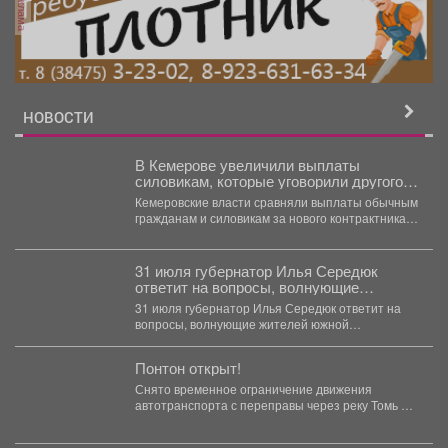
реклама
НОВОСТИ
В Кемерове увеличили выплаты
силовикам, которые уговорили другого
заключить военный контракт
Кемеровские власти сравняли выплаты обычным
гражданам и силовикам за нового контрактника.
Кемеровская мэрия в...
31 июля губернатор Илья Середюк
ответит на вопросы, волнующие
жителей южной агломерации Кузбасса.
31 июля губернатор Илья Середюк ответит на
вопросы, волнующие жителей южной
агломерации Кузбасса. Смотрите эфир...
Понтон открыт!
Снято временное ограничение движения
автотранспорта с переправы через реку Томь в
районе посёлка Майзас. ...