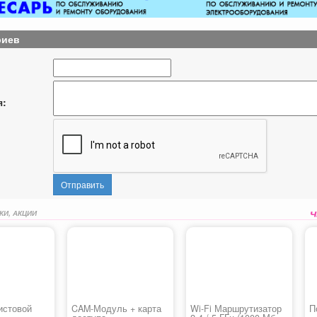
риев
я:
Отправить
КИ, АКЦИИ
истовой
CAM-Модуль + карта
Wi-Fi Маршрутизатор
П