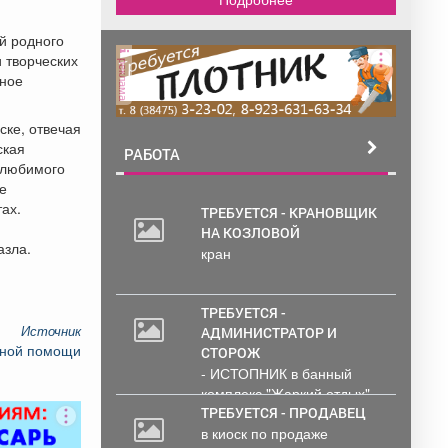
й родного
и творческих
реклама
ьное
ске, отвечая
ская
РАБОТА
 любимого
е
ах.
ТРЕБУЕТСЯ - КРАНОВЩИК
НА КОЗЛОВОЙ
азла.
кран
ТРЕБУЕТСЯ -
Источник
АДМИНИСТРАТОР И
ьной помощи
СТОРОЖ
- ИСТОПНИК в банный
комплекс "Жаркий отдых"
Администрирование и
ТРЕБУЕТСЯ - ПРОДАВЕЦ
тех....
в киоск по продаже