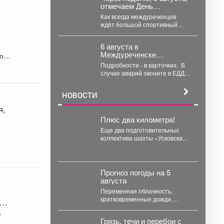
отмечаем День
мини-экспозиция...
физкультурника.
Как всегда междуреченцев
ждёт большой спортивный
праздник на городском
стадионе. Начнётся он с
6 августа в
масштабного забега.
Междуреченске
го
запланированы
Подробности - в карточках. ️ В
отключения.
случае аварий звоните в ЕДДС:
4-21-73 или 4-21-39
НОВОСТИ
я,
Плюс два километра!
Еще два подготовительных
коллектива шахты «Усковская»
прошли по 1 км горных
выработок с начала года....
Прогноз погоды на 5
августа
Переменная облачность,
кратковременные дожди,
местами сильные, грозы, град.
Ветер юго-западный 4-9 м/с,
Грязь, течи и перебои с
порывы до 18...