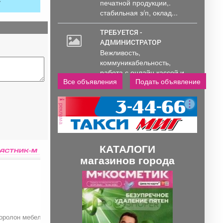
печатной продукции,.
стабильная з/п, оклад...
ТРЕБУЕТСЯ -
АДМИНИСТРАТОР
Вежливость,
коммуникабельность,
работа с онлайн кассой и
Все объявления
Подать объявление
ПК (программы...
реклама
КАТАЛОГИ
магазинов города
П
С
р
л
е
е
д
д
оролон мебельный
Телевидение «GOOD
Тариф «3 звезды»