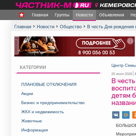
КЕМЕРОВСК
Главная
Группы
Новости
Объявления
Не
Главная
Новости
Общество
В честь Дня рождени
реклама
Центр Семь
КАТЕГОРИИ
25 июня 2026
В чест
ПЛАНОВЫЕ ОТКЛЮЧЕНИЯ
воспит
Акции
детям 
назван
Бизнес и предпринимательство
ЖКХ и недвижимость
Животные
БОЛЬШОЕ
Информация
Мероприя