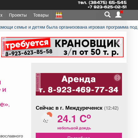
тел. (38475) 65-545
+7 923-625-02-51
х
Проекты
Товары
помощи семье и детям была организована игровая программа под
реклама
реклама
я
 и
е».
Сейчас в г. Междуреченск
(12:42)
o
24.1 C
небольшой дождь
авославного
Подробнее