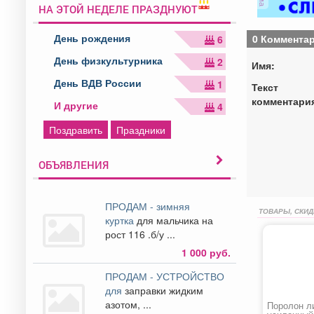
НА ЭТОЙ НЕДЕЛЕ ПРАЗДНУЮТ
День рождения
0 Коммента
6
День физкультурника
2
Имя:
День ВДВ России
1
Текст
комментари
И другие
4
Поздравить
Праздники
ОБЪЯВЛЕНИЯ
ПРОДАМ - зимняя
ТОВАРЫ, СКИД
куртка
для мальчика на
рост 116 .б/у ...
1 000 руб.
ПРОДАМ - УСТРОЙСТВО
для
заправки жидким
азотом, ...
Поролон л