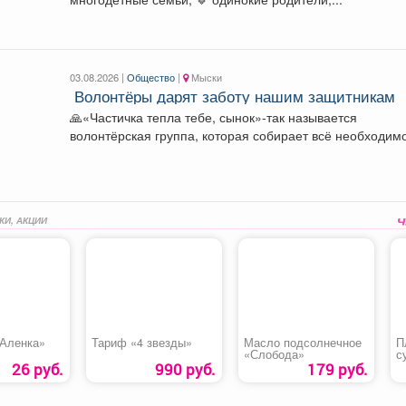
03.08.2026 |
Общество
|
Мыски
️ Волонтёры дарят заботу нашим защитникам
🙏«Частичка тепла тебе, сынок»-так называется
волонтёрская группа, которая собирает всё необходим
для ребят, стоящих на...
КИ, АКЦИИ
Аленка»
Тариф «4 звезды»
Масло подсолнечное
П
«Слобода»
с
«
26 руб.
990 руб.
179 руб.