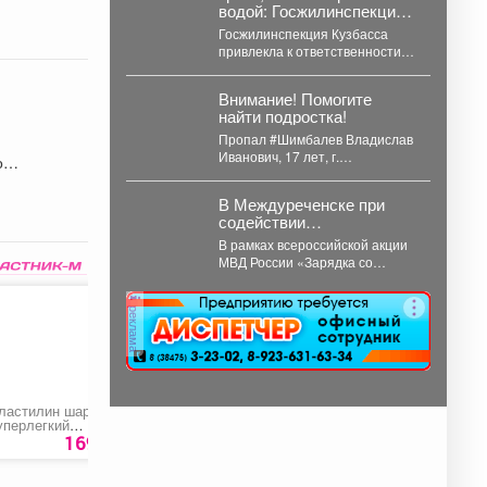
водой: Госжилинспекция
наказала УК Кузбасса
Госжилинспекция Кузбасса
привлекла к ответственности
семь управляющих и
ресурсоснабжающих компаний
Внимание! Помогите
за нарушения в содержании
найти подростка!
домов...
Пропал #Шимбалев Владислав
Иванович, 17 лет, г.
ое
#Новокузнецк. С 3 августа 2026
года его...
В Междуреченске при
содействии
Общественного совета
В рамках всероссийской акции
полицейские провели
МВД России «Зарядка со
утреннюю зарядку для
стражем порядка» сотрудники
детей из лагеря дневного
полиции совместно с членом...
пребывания
реклама
ластилин шариковый
Домкрат
Квас «Терехинский»
уперлегкий
гидравлический
90
Homecenter»
подкатной «ДМК-3К
169 руб.
9290 руб.
76
р
Вихрь»