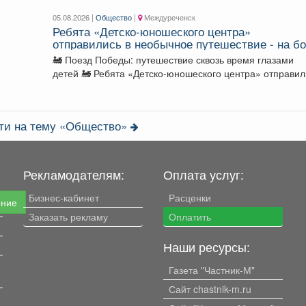
05.08.2026 |
Общество
|
Междуреченск
Ребята «Детско-юношеского центра»
отправились в необычное путешествие - на б
«Поезда Победы».
🚂 Поезд Победы: путешествие сквозь время глазами
детей 🚂 Ребята «Детско-юношеского центра» отправились
в...
сти на тему «Общество»
Рекламодателям:
Оплата услуг:
Бизнес-кабинет
Расценки
ение
Заказать рекламу
Оплатить
Наши ресурсы:
Газета "Частник-М"
Сайт chastnik-m.ru