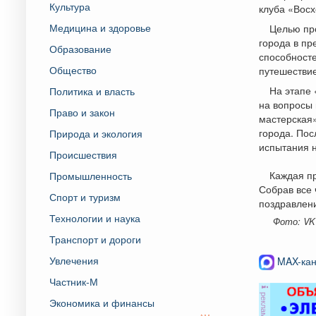
Культура
клуба «Вос
Медицина и здоровье
Целью про
города в пр
Образование
способносте
Общество
путешествие
На этапе 
Политика и власть
на вопросы 
Право и закон
мастерская
города. Пос
Природа и экология
испытания н
Происшествия
Каждая п
Промышленность
Собрав все 
Спорт и туризм
поздравлен
Технологии и наука
Фото: VK
Транспорт и дороги
Увлечения
MAX-кан
Частник-М
реклама
Экономика и финансы