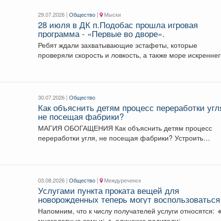
29.07.2026 |
Общество
|
Мыски
28 июля в ДК п.Подобас прошла игровая
программа - «Первые во дворе».
Ребят ждали захватывающие эстафеты, которые
проверяли скорость и ловкость, а также море искренне
смеха, а...
30.07.2026 |
Общество
Как объяснить детям процесс переработки угл
не посещая фабрики?
МАГИЯ ОБОГАЩЕНИЯ Как объяснить детям процесс
переработки угля, не посещая фабрики? Устроить
наглядные опыты!...
03.08.2026 |
Общество
|
Междуреченск
Услугами пункта проката вещей для
новорожденных теперь могут воспользоваться
молодые родители в возрасте до 35 лет
Напомним, что к числу получателей услуги относятся: 🔹
включительно.
многодетные семьи; 🔹 одинокие родители;...