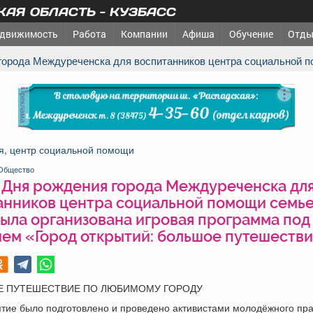
АЯ ОБЛАСТЬ - КУЗБАСС
движимость
Работа
Компании
Афиша
Обучение
Отды
я города Междуреченска для воспитанников центра социальной 
реклама
я, центр социальной помощи
Общество
ь Дня рождения города Междуреченска дл
анников центра социальной помощи семье
была организована игровая программа под
ием «Город открытий: большое путешестви
 ПУТЕШЕСТВИЕ ПО ЛЮБИМОМУ ГОРОДУ
тие было подготовлено и проведено активистами молодёжного пр