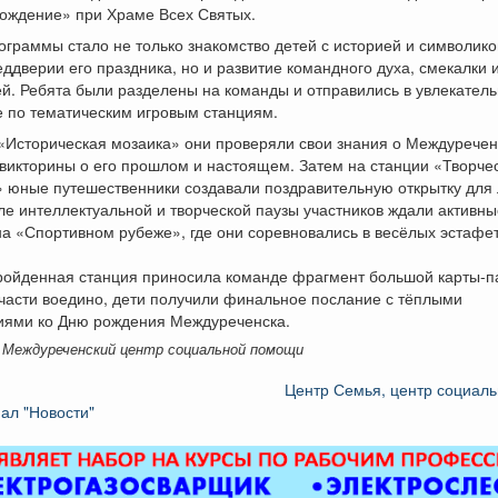
хождение» при Храме Всех Святых.
граммы стало не только знакомство детей с историей и символико
еддверии его праздника, но и развитие командного духа, смекалки 
й. Ребята были разделены на команды и отправились в увлекател
 по тематическим игровым станциям.
«Историческая мозаика» они проверяли свои знания о Междуречен
викторины о его прошлом и настоящем. Затем на станции «Творче
» юные путешественники создавали поздравительную открытку для
ле интеллектуальной и творческой паузы участников ждали активны
а «Спортивном рубеже», где они соревновались в весёлых эстафет
ройденная станция приносила команде фрагмент большой карты-п
части воедино, дети получили финальное послание с тёплыми
иями ко Дню рождения Междуреченска.
 Междуреченский центр социальной помощи
Центр Семья, центр социал
ал "Новости"