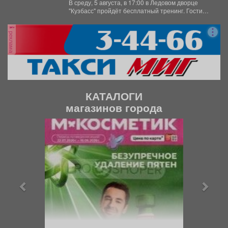
В среду, 5 августа, в 17:00 в Ледовом дворце
"Кузбасс" пройдёт бесплатный тренинг. Гости
смогут...
реклама
КАТАЛОГИ
магазинов города
П
С
р
л
е
е
д
д
ы
у
д
ю
у
щ
щ
и