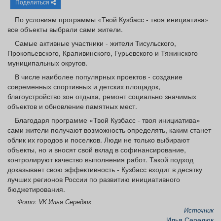
Поделиться
Афиша
Обучение
Проекты
По условиям программы «Твой Кузбасс - твоя инициатива»
все объекты выбрали сами жители.
Самые активные участники - жители Тисульского,
Прокопьевского, Крапивинского, Гурьевского и Тяжинского
Товары
Поздравления
Погода
муниципальных округов.
В числе наиболее популярных проектов - создание
современных спортивных и детских площадок,
благоустройство зон отдыха, ремонт социально значимых
объектов и обновление памятных мест.
ТВ программа
Я - пенсионер
Благодаря программе «Твой Кузбасс - твоя инициатива»
сами жители получают возможность определять, каким станет
облик их городов и поселков. Люди не только выбирают
объекты, но и вносят свой вклад в софинансирование,
контролируют качество выполнения работ. Такой подход
доказывает свою эффективность - Кузбасс входит в десятку
лучших регионов России по развитию инициативного
бюджетирования.
Фото: VK Илья Середюк
Источник
Илья Середюк