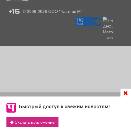
+16
© 2006-2026
ООО "Частник-М"
Продолжая использовать сайт
chastnik-m.ru
, Вы даете
согласие на обработку файлов cookie, которые
Быстрый доступ к свежим новостям!
обеспечивают корректную работу сайта и сбора
информации для улучшения качества сервисов.
Скачать приложение
Что такое cookie