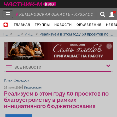
☰
КЕМЕРОВСКАЯ ОБЛАСТЬ - КУЗБАСС
ГЛАВНАЯ
ГРУППЫ
НОВОСТИ
ОБЪЯВЛЕНИЯ
НЕДВ
Главная
Группы
Новости
Главная
Новости
Информация
Реализуем в этом году 50 проектов по благоустройству в рамках инициативного бюджетирования
реклама
Объявления
Недвижимость
Услуги
ВСЕ НОВОСТИ
Рукбрики
новостей
Илья Середюк
25 июня 2026
Информация
Работа
Транспорт
Компании
Реализуем в этом году 50 проектов по
благоустройству в рамках
инициативного бюджетирования