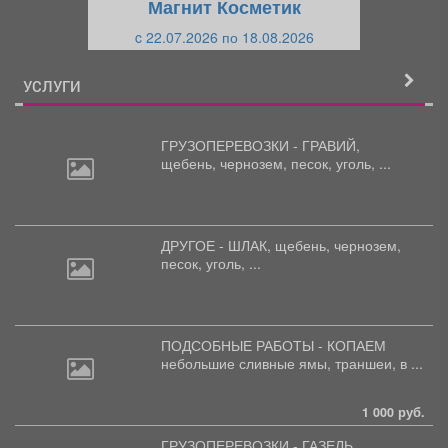
Магнит Косметик
и
й
c 22.07.2026 по 18.08.2026
й
УСЛУГИ
ГРУЗОПЕРЕВОЗКИ - ГРАВИЙ,
щебень,
чернозем, песок, уголь, ...
ДРУГОЕ - ШЛАК, щебень,
чернозем,
песок, уголь, ...
ПОДСОБНЫЕ РАБОТЫ - КОПАЕМ
небольшие
сливные ямы, траншеи, в ...
1 000 руб.
ГРУЗОПЕРЕВОЗКИ - ГАЗЕЛЬ