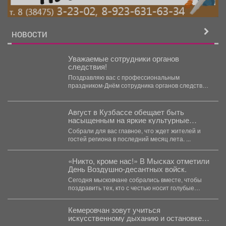
НОВОСТИ
Уважаемые сотрудники органов
следствия!
Поздравляю вас с профессиональным
праздником-Днём сотрудника органов следствия
Российской Федерации! Ваша работа требует
не...
Август в Кузбассе обещает быть
насыщенным на яркие культурные
события.
Собрали для вас главное, что ждет жителей и
гостей региона в последний месяц лета. ...
«Никто, кроме нас!» В Мысках отметили
День Воздушно-десантных войск.
Сегодня мысковчане собрались вместе, чтобы
поздравить тех, кто с честью носит голубые
береты, и отдать...
Кемеровчан зовут учиться
искусственному дыханию и остановке
кровотечения