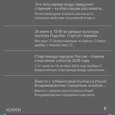
Эта популярная ягода замедляет
старение – кузбассовцам рассказали
неожиданное
Роспотребнадзор Кузбасса рассказал о
полезных свойствах популярной ягоды и
объяснили, почему ее рекомендуют включать в...
28 июля в 15:00 во дворце культуры
поселка Подобас стартует игровая
программа «Первые во дворе».
Вас ждут: 💥 Захватывающие эстафеты; 💥 Море
драйва и звонкий смех; 💥...
Спартакиада народов России - главное
спортивное событие 2026 года.
С 31 июля по 18 октября 2026 года пройдет II
Всероссийская спартакиада между субъектами
Российской...
Вместе с губернатором Кузбасса Ильей
Владимировичем Середюком осмотрели
строительные площадки на территории
Вместе с губернатором Кузбасса Ильей
комплексного развития в заискитимской
Владимировичем Середюком осмотрели
части города Кемерово
строительные площадки на территории
комплексного...
УСЛУГИ