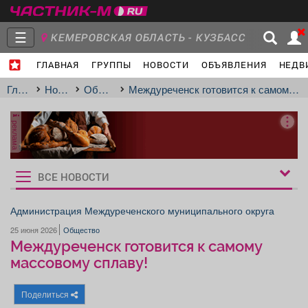
☰
КЕМЕРОВСКАЯ ОБЛАСТЬ - КУЗБАСС
ГЛАВНАЯ
ГРУППЫ
НОВОСТИ
ОБЪЯВЛЕНИЯ
НЕДВ
Главная
Группы
Новости
Главная
Новости
Общество
Междуреченск готовится к самому массовому сплаву!
реклама
Объявления
Недвижимость
Услуги
ВСЕ НОВОСТИ
Рукбрики
новостей
Администрация Междуреченского муниципального округа
25 июня 2026
Общество
Работа
Транспорт
Компании
Междуреченск готовится к самому
массовому сплаву!
Поделиться