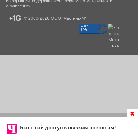
информации, содержащейся в рекламных материалах и
объявлениях.
+16
© 2006-2026
ООО "Частник-М"
Продолжая использовать сайт
chastnik-m.ru
, Вы даете
согласие на обработку файлов cookie, которые
Быстрый доступ к свежим новостям!
обеспечивают корректную работу сайта и сбора