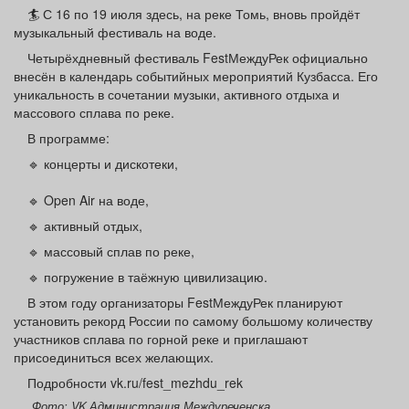
Афиша
Обучение
Проекты
🏄 С 16 по 19 июля здесь, на реке Томь, вновь пройдёт
музыкальный фестиваль на воде.
Четырёхдневный фестиваль FestМеждуРек официально
внесён в календарь событийных мероприятий Кузбасса. Его
уникальность в сочетании музыки, активного отдыха и
массового сплава по реке.
Товары
Поздравления
Погода
В программе:
🔹 концерты и дискотеки,
🔹 Open Air на воде,
ТВ программа
Я - пенсионер
🔹 активный отдых,
🔹 массовый сплав по реке,
🔹 погружение в таёжную цивилизацию.
В этом году организаторы FestМеждуРек планируют
установить рекорд России по самому большому количеству
участников сплава по горной реке и приглашают
присоединиться всех желающих.
Подробности vk.ru/fest_mezhdu_rek
Фото: VK Администрация Междуреченска