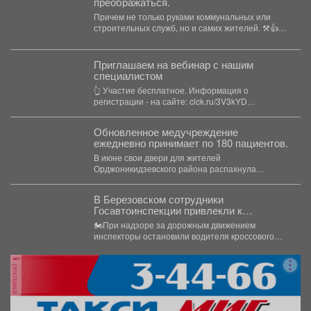
преображаться.
Причем не только руками коммунальных или
строительных служб, но и самих жителей. ⚒👍
Что...
Приглашаем на вебинар с нашим
специалистом
👆 Участие бесплатное. Информация о
регистрации - на сайте: clck.ru/3V3kYD
Подробная программа вебинара -...
Обновленное медучреждение
ежедневно принимает по 180 пациентов.
В июне свои двери для жителей
Орджоникидзевского района распахнула
поликлиника № 6 Первой горбольницы. В...
В Березовском сотрудники
Госавтоинспекции привлекли к
ответственности водителя мотоцикла,
🏍При надзоре за дорожным движением
не имеющего права управления
инспекторы остановили водителя кроссового
мотоцикла. При проверке документов было
установлено,...
реклама