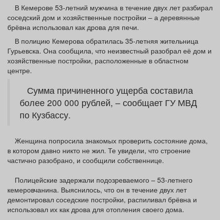
Афиша
Обучение
Проекты
В Кемерове 53-летний мужчина в течение двух лет разбирал
соседский дом и хозяйственные постройки – а деревянные
брёвна использовал как дрова для печи.
В полицию Кемерова обратилась 35-летняя жительница
Гурьевска. Она сообщила, что неизвестный разобрал её дом и
хозяйственные постройки, расположенные в областном
Товары
Поздравления
Погода
центре.
Сумма причиненного ущерба составила
более 200 000 рублей, – сообщает ГУ МВД
по Кузбассу.
ТВ программа
Я - пенсионер
Женщина попросила знакомых проверить состояние дома,
в котором давно никто не жил. Те увидели, что строение
частично разобрано, и сообщили собственнице.
Полицейские задержали подозреваемого – 53-летнего
кемеровчанина. Выяснилось, что он в течение двух лет
демонтировал соседские постройки, распиливал брёвна и
использовал их как дрова для отопления своего дома.