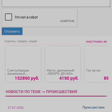
Отправить
ТОВАРЫ, СКИДКИ, АКЦИИ
Снегоуборщик
Насос дренажный
Газ бутан
бензиновый
«ВИХРЬ ДН-900»
«CHAMPION
152890 руб.
4190 руб.
89 р
STT1170E» на
гусеницах
НОВОСТИ ПО ТЕМЕ -> ПРОИСШЕСТВИЯ
Происшествия
27.07.2026