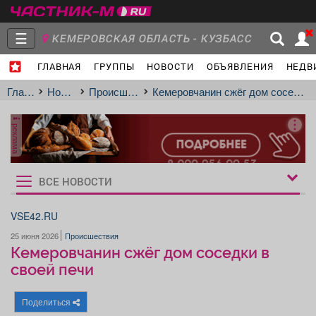
☰
КЕМЕРОВСКАЯ ОБЛАСТЬ - КУЗБАСС
ГЛАВНАЯ
ГРУППЫ
НОВОСТИ
ОБЪЯВЛЕНИЯ
НЕДВ
Главная
Группы
Новости
Главная
Новости
Происшествия
Кемеровчанин сжёг дом соседки в своей печи
реклама
Объявления
Недвижимость
Услуги
ВСЕ НОВОСТИ
Рукбрики
новостей
VSE42.RU
25 июня 2026
Происшествия
Работа
Транспорт
Компании
Кемеровчанин сжёг дом соседки в
своей печи
Поделиться