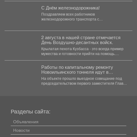
С Днём железнодорожника!
Поздравляем всех работников
железнодорожного транспорта с
профессиональным праздником! Для наших
предприятий железная дорога -...
2 августа в нашей стране отмечается
День Воздушно-десантных войск.
Крылатая пехота Кузбасса - это всегда пример
мужества и готовности прийти на помощь.
Один...
Работы по капитальному ремонту
Новоильинского тоннеля идут в
соответствии с графиком
На объекте прошло выездное совещание под
председательством первого заместителя Главы
Новокузнецка Евгения Бедарева. В настоящее...
Разделы сайта:
Объявления
Новости