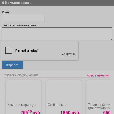
0 Комментариев
Имя:
Текст комментария:
Отправить
ТОВАРЫ, СКИДКИ, АКЦИИ
Крыло в маринаде
Стейк сёмги
Топливный филь
для автомобиля
«Hyundai Solaris»
10
265
руб
1850 руб.
650 р