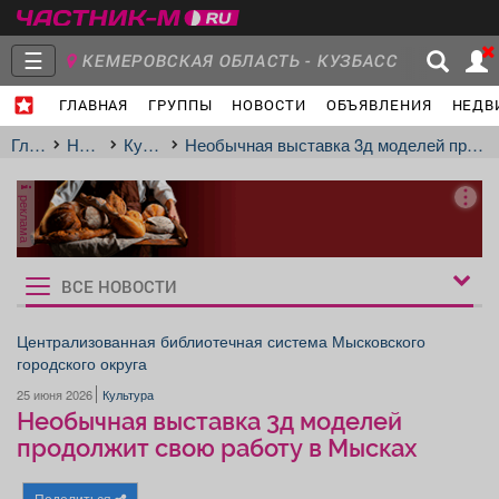
☰
КЕМЕРОВСКАЯ ОБЛАСТЬ - КУЗБАСС
ГЛАВНАЯ
ГРУППЫ
НОВОСТИ
ОБЪЯВЛЕНИЯ
НЕДВ
Главная
Группы
Новости
Главная
Новости
Культура
Необычная выставка 3д моделей продолжит свою работу в Мысках
реклама
Объявления
Недвижимость
Услуги
ВСЕ НОВОСТИ
Рукбрики
новостей
Централизованная библиотечная система Мысковского
городского округа
Работа
Транспорт
Компании
25 июня 2026
Культура
Необычная выставка 3д моделей
продолжит свою работу в Мысках
Поделиться