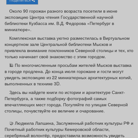
Афиша
Обучение
Проекты
Около 90 горожан разного возраста посетили в июне
экспозицию Центра чтения Государственной научной
библиотеки Кузбасса им. В.Д. Федорова «Петербург в
миниатюре».
Комплексная выставка уютно разместилась в Виртуальном
Товары
Поздравления
Погода
концертном зале Центральной библиотеки Мысков и
привлекла внимание поклонников Северной столицы и тех, кто
только начинает своё знакомство с этим городом.
🕌 По многочисленным просьбам жителей Мысков выставка
в городе продлена. До конца июля горожане и гости могут
ТВ программа
Я - пенсионер
увидеть экспозицию из 22 миниатюрных архитектурных копий,
выполненных в технике 3D.
Здесь вы найдете книги по истории и архитектуре Санкт-
Петербурга, а также подборку фотографий самых
впечатляющих мест города. Погуляйте по улицам Северной
столицы, почувствуйте ее величие и очарование.
🤝 Людмила Лапшина, Заслуженный работник культуры РФ и
Почетный работник культуры Кемеровской области,
серебряный волонтёр, предоставила возможность увидеть