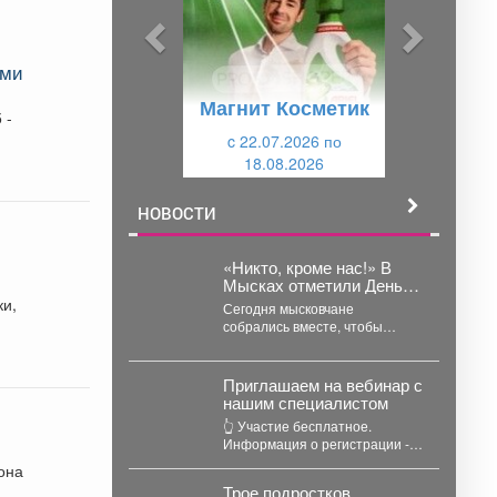
ы
у
д
ю
ями
у
щ
Магнит Косметик
щ
и
 -
и
c 22.07.2026 по
й
18.08.2026
й
НОВОСТИ
«Никто, кроме нас!» В
Мысках отметили День
Воздушно-десантных
Сегодня мысковчане
войск.
собрались вместе, чтобы
поздравить тех, кто с честью
носит голубые береты, и
отдать...
Приглашаем на вебинар с
нашим специалистом
👆 Участие бесплатное.
Информация о регистрации -
на сайте: clck.ru/3V3kYD
она
Подробная программа
Трое подростков
вебинара -...