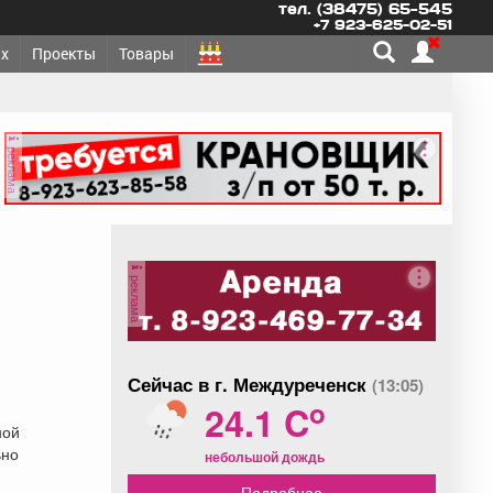
тел. (38475) 65-545
+7 923-625-02-51
х
Проекты
Товары
реклама
реклама
Сейчас в г. Междуреченск
(13:05)
o
24.1 C
ной
ьно
небольшой дождь
Подробнее