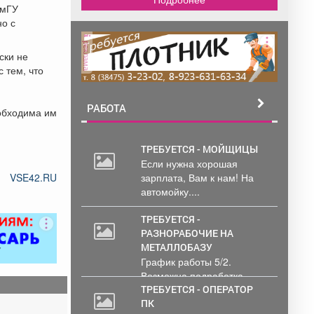
емГУ
но с
реклама
ски не
 тем, что
РАБОТА
еобходима им
ТРЕБУЕТСЯ - МОЙЩИЦЫ
Если нужна хорошая
VSE42.RU
зарплата, Вам к нам! На
автомойку....
ТРЕБУЕТСЯ -
РАЗНОРАБОЧИЕ НА
МЕТАЛЛОБАЗУ
График работы 5/2.
Возможна подработка..
ТРЕБУЕТСЯ - ОПЕРАТОР
ПК