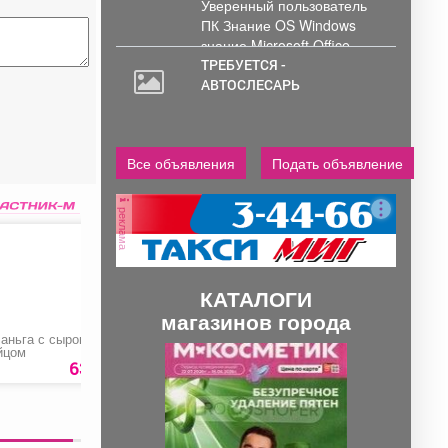
Уверенный пользователь
ПК Знание OS Windows
знание Microsoft Office .
Обработка и...
ТРЕБУЕТСЯ -
АВТОСЛЕСАРЬ
Все объявления
Подать объявление
реклама
КАТАЛОГИ
магазинов города
аньга с сыром и
Мойка автомобиля
Салака
П
С
йцом
«Эконом»
10
63 руб.
300 руб.
180
р
р
л
е
е
д
д