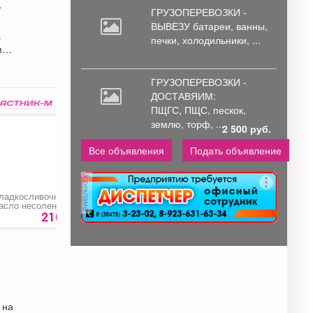
–
ГРУЗОПЕРЕВОЗКИ -
ВЫВЕЗУ батареи,
ванны,
.
печки, холодильники, ...
ГРУЗОПЕРЕВОЗКИ -
ДОСТАВЯИМ:
ПЩГС,
ПЩС, пескок,
землю, торф, ...
2 500 руб.
Все объявления
Подать объявление
реклама
ладкосливочное
Пеленки
Пена монтажная
асло несоленое
впитывающие
«Realist Pro Green 6
60
елый замок
«Медлил» эконом
210 руб.
456
руб
552 ру
 на