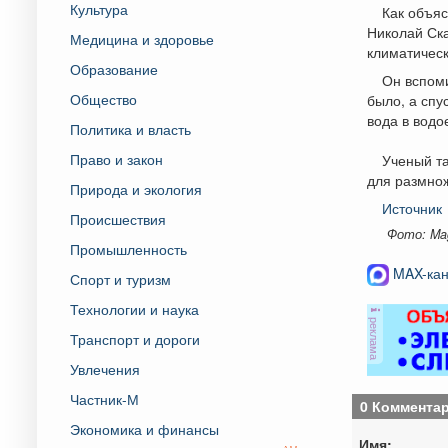
Культура
Как объя
Николай Ска
Медицина и здоровье
климатическ
Образование
Он вспоми
Общество
было, а спу
вода в водо
Политика и власть
Право и закон
Ученый та
для размно
Природа и экология
Источник
Происшествия
Фото: Magn
Промышленность
MAX-кан
Спорт и туризм
Технологии и наука
реклама
Транспорт и дороги
Увлечения
Частник-М
0 Коммента
Экономика и финансы
Имя: