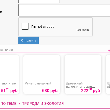
я:
Отправить
КИ, АКЦИИ
льнолитые
Рулет сметанный
Древесный
Ш
наполнитель для
я
20
80
лотков «Лапки в
151
руб
630 руб.
222
руб
порядке»
ПО ТЕМЕ -> ПРИРОДА И ЭКОЛОГИЯ