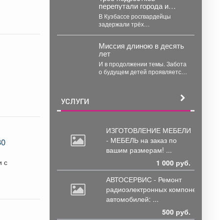
перепутали города и
сбежали в Юргу, а не
В Кузбассе росгвардейцы
Новосибирск
задержали трёх
несовершеннолетних,
самовольно покинувших дома в
Миссия длиною в десять
Новокузнецке. Как пишет
лет
Горсайт,...
И в продолжении темы. Забота
о будущем детей проявляется
по-разному. И пока одни
специалисты центра...
УСЛУГИ
ИЗГОТОВЛЕНИЕ МЕБЕЛИ
- МЕБЕЛЬ на
заказ по
30
вашим размерам! ...
1 000 руб.
АВТОСЕРВИС - Ремонт
радиоэлектронных
компонентов
автомобилей: ...
500 руб.