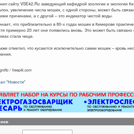
снил сайту VSE42.Ru заведующий кафедрой зоологии и экологии К
лон, увеличение числа мошек, с одной стороны, может быть связа
ими причинами, а с другой – это индикатор чистой воды.
нает, что приблизительно в 80-х годах мошек в Кемерове практиче
стя примерно 20 лет они появились вновь. Это может быть связано с
емах стала чище.
кже отметил, что кусаются исключительно самки мошек – кровь н
жения.
ific / freepik.com
ал "Новости"
риев