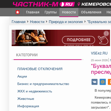
КЕМЕРОВСК
Главная
Группы
Новости
Объявления
Не
Главная
Новости
Природа и экология
"Буквально
реклама
VSE42.RU
КАТЕГОРИИ
25 июня 2026
"Буквал
ПЛАНОВЫЕ ОТКЛЮЧЕНИЯ
пресле
Акции
Бизнес и предпринимательство
В популя
ЖКХ и недвижимость
Кемеровч
Животные
появились 
Информация
загрызают".