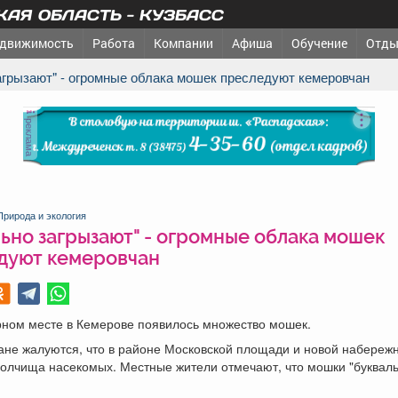
АЯ ОБЛАСТЬ - КУЗБАСС
движимость
Работа
Компании
Афиша
Обучение
Отды
 загрызают" - огромные облака мошек преследуют кемеровчан
реклама
Природа и экология
ьно загрызают" - огромные облака мошек
дуют кемеровчан
рном месте в Кемерове появилось множество мошек.
ане жалуются, что в районе Московской площади и новой набереж
полчища насекомых. Местные жители отмечают, что мошки "буквал