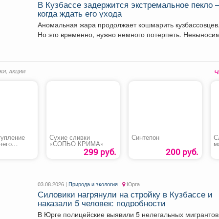
В Кузбассе задержится экстремальное пекло 
когда ждать его ухода
Аномальная жара продолжает кошмарить кузбассовцев
Но это временно, нужно немного потерпеть. Невыносимое
пекло продлится...
КИ, АКЦИИ
тупление
Сухие сливки
Синтепон
С
чего
«СОПЬО КРИМА»
м
Б
299 руб.
200 руб.
03.08.2026 |
Природа и экология
|
Юрга
Силовики нагрянули на стройку в Кузбассе и
наказали 5 человек: подробности
В Юрге полицейские выявили 5 нелегальных мигрантов