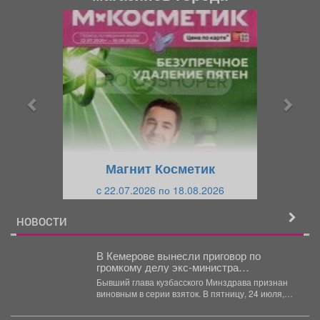
П
С
р
л
е
е
д
д
ы
у
д
ю
у
щ
щ
и
Магнит Косметик
и
й
c 22.07.2026 по 18.08.2026
й
НОВОСТИ
В Кемерове вынесли приговор по
громкому делу экс-министра
здравоохранения
Бывший глава кузбасского Минздрава признан
виновным в серии взяток. В пятницу, 24 июля,
Центральный...