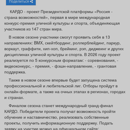
Поделиться
Афиша
Обучение
Проекты
КАРДО - проект Президентской платформы «Россия -
страна возможностей», первая в мире международная
конкурс-премия уличной культуры и спорта, объединяющая
участников из 147 стран мира.
Товары
Поздравления
Погода
В новом сезоне участники смогут проявить себя в 13
направлениях: BMX, скейтбординг, роллерблейдинг, паркур,
воркаут, граффити, хип-хоп, брейкинг, рэп, диджеинг и других
дисциплинах уличной культуры и спорта. В 2026 году проект
реализуется по 5 конкурсным форматам: - соревнования, -
видеоконкурс, - премия, - фэшн-направление, - грантовая
ТВ программа
Я - пенсионер
поддержка.
Также в новом сезоне впервые будет запущена система
профессиональной и любительской лиг. Отборы пройдут в
онлайн-формате, а также на очных этапах в регионах, городах
и странах.
Финалом сезона станет международный гранд-финал
КАРДО. Победители проекта получат возможность пройти
обучение и наставничество, реализовать собственные
проекты, получить информационную поддержку. Подать
заявку на участие можно на официальном сайте: