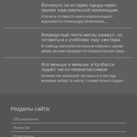
Взглянуть на историю города через
призму комсомольской организации.
К печати готовится книга новокузнецкого
журналиста Александра Шпрингера,
посвящённая коммунистическому союзу
молодёжи. Издание рассказывает не...
Впереди ещё почти месяц каникул, но
готовиться к учебному году уже пора.
В помощь малообеспеченным семьям c одним-
двумя детьми проводится губернаторская акция
«Первое сентября - каждому школьнику»....
Всё меньше и меньше: в Кузбассе
падает число первоклассников
Количество малышей, которые в этом году
впервые пойдут в школу, стремительно падает в
Кемеровской области....
Разделы сайта:
Объявления
Новости
Компании