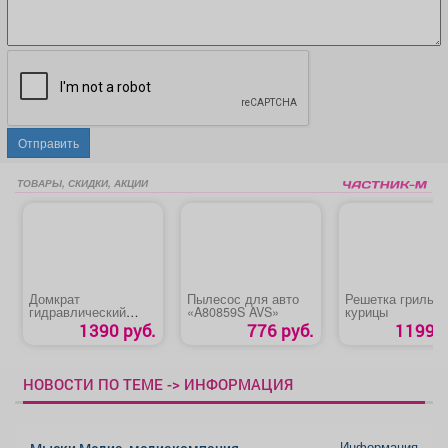
Отправить
ТОВАРЫ, СКИДКИ, АКЦИИ
Домкрат
Пылесос для авто
Решетка гриль д
гидравлический
«A80859S AVS»
курицы
бутылочный «Startul
1390 руб.
776 руб.
1199 р
Auto 8018-02»
НОВОСТИ ПО ТЕМЕ -> ИНФОРМАЦИЯ
Информация