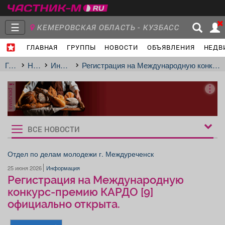
☰
КЕМЕРОВСКАЯ ОБЛАСТЬ - КУЗБАСС
ГЛАВНАЯ
ГРУППЫ
НОВОСТИ
ОБЪЯВЛЕНИЯ
НЕДВ
Главная
Группы
Новости
Главная
Новости
Информация
Регистрация на Международную конкурс-премию КАРДО [9] официально открыта.
реклама
Объявления
Недвижимость
Услуги
ВСЕ НОВОСТИ
Рукбрики
новостей
Отдел по делам молодежи г. Междуреченск
25 июня 2026
Информация
Работа
Транспорт
Компании
Регистрация на Международную
конкурс-премию КАРДО [9]
официально открыта.