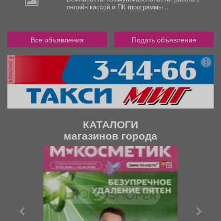
онлайн кассой и ПК (программы...
Все объявления
Подать объявление
реклама
КАТАЛОГИ
магазинов города
П
С
р
л
е
е
д
д
ы
у