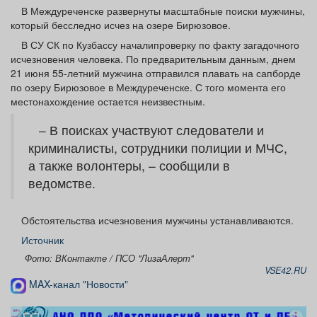
Афиша
Обучение
Проекты
В Междуреченске развернуты масштабные поиски мужчины,
который бесследно исчез на озере Бирюзовое.
В СУ СК по Кузбассу началипроверку по факту загадочного
исчезновения человека. По предварительным данным, днем
21 июня 55-летний мужчина отправился плавать на сапборде
по озеру Бирюзовое в Междуреченске. С того момента его
Товары
Поздравления
Погода
местонахождение остается неизвестным.
– В поисках участвуют следователи и
криминалисты, сотрудники полиции и МЧС,
а также волонтеры, – сообщили в
ТВ программа
Я - пенсионер
ведомстве.
Обстоятельства исчезновения мужчины устанавливаются.
Источник
Фото: ВКонтакте / ПСО "ЛизаАлерт"
VSE42.RU
MAX-канал "Новости"