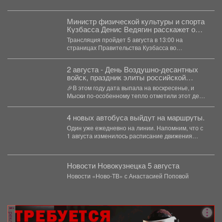
Междуреченской городской больнице...
Министр физической культуры и спорта
Кузбасса Денис Ведягин расскажет о
развитии спорта в регионе в прямом
Трансляция пройдет 5 августа в 13:00 на
эфире ЦУР.
страницах Правительства Кузбасса во
«ВКонтакте» и «Одноклассниках». ...
2 августа - День Воздушно‑десантных
войск, праздник элиты российской
армии
🎉В этом году дата выпала на воскресенье, и
Мыски по‑особенному тепло отметили этот день!
...
4 новых автобуса выйдут на маршруты.
Один уже ежедневно на линии. Напомним, что с
1 августа изменилось расписание движения
автобусов.
Новости Новокузнецка 5 августа
Новости «Ново-ТВ» с Анастасией Поповой
реклама