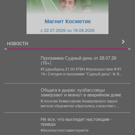
д
ю
у
щ
щ
и
Магнит Косметик
и
й
c 22.07.2026 по 18.08.2026
й
НОВОСТИ
Программа Судный день от 28.07.26
(16+)
#Судныйдень 21:00 #ТВН #происшествия #ЧП
16+ Сегодня в программе "Судный день": 🚨 В...
Общага в дырах: кузбассовцы
замерзают и мокнут в аварийном доме
В поселке Комиссарово Кемеровского округа
жители общежития обратились к властям с
просьбой обратить внимание на...
Не все, что выглядит настоящим -
правда
#безопастностьвинтернете