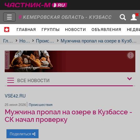
☰
КЕМЕРОВСКАЯ ОБЛАСТЬ - КУЗБАСС
ГЛАВНАЯ
ГРУППЫ
НОВОСТИ
ОБЪЯВЛЕНИЯ
НЕДВ
Главная
Группы
Новости
Главная
Новости
Происшествия
Мужчина пропал на озере в Кузбассе - СК начал проверку
реклама
Объявления
Недвижимость
Услуги
ВСЕ НОВОСТИ
Рукбрики
новостей
VSE42.RU
25 июня 2026
Происшествия
Работа
Транспорт
Компании
Мужчина пропал на озере в Кузбассе -
СК начал проверку
Поделиться