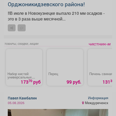
Орджоникидзевского района!
‼️В июле в Новокузнецке выпало 210 мм осадков -
это в 3 раза выше месячной...
ТОВАРЫ, СКИДКИ, АКЦИИ
Набор кистей
Перец
Печень свиная
универсальных
«Zolder»
70
30
173
руб
99 руб.
131
Информация
Павел Камбалин
Междуреченск
05.08.2026