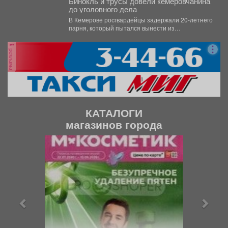
Бинокль и трусы довели кемеровчанина
до уголовного дела
В Кемерове росгвардейцы задержали 20-летнего
парня, который пытался вынести из
гипермаркета необычный комплектвещей. В...
реклама
КАТАЛОГИ
магазинов города
П
С
р
л
е
е
д
д
ы
у
д
ю
у
щ