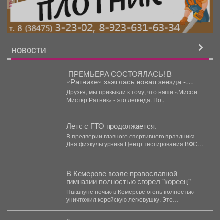
НОВОСТИ
️ ПРЕМЬЕРА СОСТОЯЛАСЬ! В
«Ратнике» зажглась новая звезда -
«Кинопремия»!
Друзья, мы привыкли к тому, что наши «Мисс и
Мистер Ратник» - это легенда. Но...
Лето с ГТО продолжается.
В предверии главного спортивного праздника
Дня физкультурника Центр тестирования ВФСК
ГТО МАУ ДО "Спортивной...
В Кемерове возле православной
гимназии полностью сгорел "кореец"
Накануне ночью в Кемерове огонь полностью
уничтожил корейскую легковушку. Это
произошло недалеко от гимназии. ...