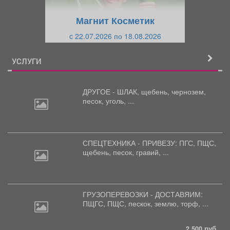
щ
и
Магнит Косметик
и
й
c 22.07.2026 по 18.08.2026
й
УСЛУГИ
ДРУГОЕ - ШЛАК, щебень,
чернозем,
песок, уголь, ...
СПЕЦТЕХНИКА - ПРИВЕЗУ: ПГС,
ПЩС,
щебень, песок, гравий, ...
ГРУЗОПЕРЕВОЗКИ - ДОСТАВЯИМ:
ПЩГС,
ПЩС, пескок, землю, торф, ...
2 500 руб.