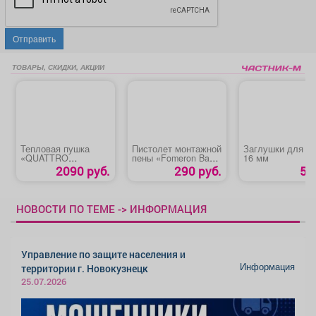
Отправить
ТОВАРЫ, СКИДКИ, АКЦИИ
Тепловая пушка
Пистолет монтажной
Заглушки для т
«QUATTRO
пены «Fomeron Basic
16 мм
ELEMENTI QE-
XR»
2090 руб.
290 руб.
5 
2000C»
НОВОСТИ ПО ТЕМЕ -> ИНФОРМАЦИЯ
Управление по защите населения и
Информация
территории г. Новокузнецк
25.07.2026