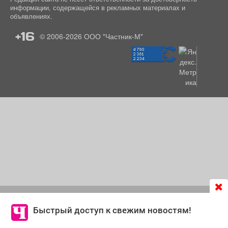
информации, содержащейся в рекламных материалах и
объявлениях.
+16
© 2006-2026
ООО "Частник-М"
Продолжая использовать сайт
chastnik-m.ru
, Вы даете
согласие на обработку файлов cookie, которые
Быстрый доступ к свежим новостям!
обеспечивают корректную работу сайта и сбора