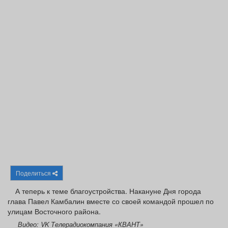
Афиша
Обучение
Проекты
Товары
Поздравления
Погода
ТВ программа
Я - пенсионер
Поделиться
А теперь к теме благоустройства. Накануне Дня города
глава Павел Камбалин вместе со своей командой прошел по
улицам Восточного района.
Видео: VK Телерадиокомпания «КВАНТ»