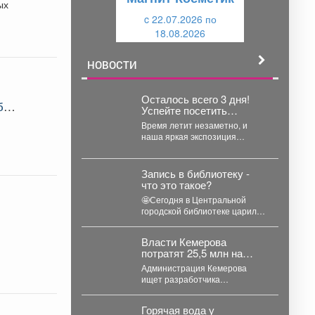
щ
и
ых
и
c 22.07.2026 по
й
18.08.2026
й
НОВОСТИ
Осталось всего 3 дня!
Успейте посетить
выставку «Мастер
Время летит незаметно, и
золотые руки»
наша яркая экспозиция
выходит на финишную
прямую. Уже в эту пятницу...
Запись в библиотеку -
что это такое?
🤩Сегодня в Центральной
городской библиотеке царила
оживленная атмосфера! На
абонементе собралась
Власти Кемерова
очередь из новых читателей,...
потратят 25,5 млн на
платформу для прогноза
Администрация Кемерова
загрязнений
ищет разработчика
информационной платформы
для прогнозирования и
Горячая вода у
отслеживания