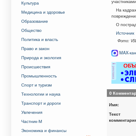
участниками
Культура
На кадрах
Медицина и здоровье
повреждени
Образование
О постра
Общество
Источник
Политика и власть
Фото: VS
Право и закон
MAX-кан
Природа и экология
Происшествия
реклама
Промышленность
Спорт и туризм
0 Коммента
Технологии и наука
Транспорт и дороги
Имя:
Увлечения
Текст
комментари
Частник-М
Экономика и финансы