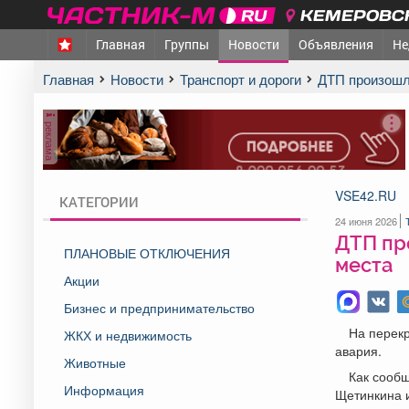
КЕМЕРОВСК
Главная
Группы
Новости
Объявления
Не
Главная
Новости
Транспорт и дороги
ДТП произошл
реклама
VSE42.RU
КАТЕГОРИИ
24 июня 2026
ДТП пр
ПЛАНОВЫЕ ОТКЛЮЧЕНИЯ
места
Акции
Бизнес и предпринимательство
На перек
ЖКХ и недвижимость
авария.
Животные
Как сообщ
Информация
Щетинкина 