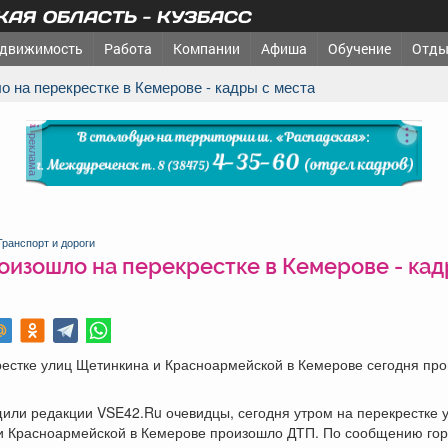
АЯ ОБЛАСТЬ - КУЗБАСС
движимость
Работа
Компании
Афиша
Обучение
Отды
о на перекрестке в Кемерове - кадры с места
реклама
Транспорт и дороги
оизошло на перекрестке в Кемерове - кад
рестке улиц Щетинкина и Красноармейской в Кемерове сегодня пр
или редакции VSE42.Ru очевидцы, сегодня утром на перекрестке 
и Красноармейской в Кемерове произошло ДТП. По сообщению го