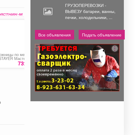
ГРУЗОПЕРЕВОЗКИ -
ВЫВЕЗУ батареи,
ванны,
печки, холодильники, ...
Все объявления
Подать объявление
реклама
ожницы по металлу
Шуруп кровельный
Рекламный макет,
STAYER Мастер»
цветной. Вторая
60
полоса.
732 руб.
3
руб
1405 ру
в