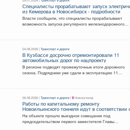
Специалисты прорабатывают запуск электрич
из Кемерова в Новосибирск - подробности
Власти сообщили, что специалисты прорабатывают
возможность запуска регулярного железнодорожного
сообщения между Кемеровом и Новосибирском. ...
04.08.2026 |
Транспорт и дороги
В Кузбассе досрочно отремонтировали 11
автомобильных дорог по нацпроекту
В регионе подводят промежуточные итоги дорожного
сезона. Подрядчики уже сдали в эксплуатацию 11
автомобильных дорог...
06.08.2026 |
Транспорт и дороги
|
Новокузнецк
Работы по капитальному ремонту
Новоильинского тоннеля идут в соответствии 
графиком
На объекте прошло выездное совещание под
председательством первого заместителя Главы
Новокузнецка Евгения Бедарева. В настоящее...