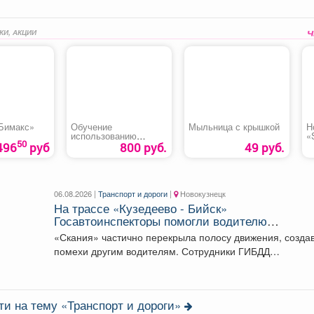
КИ, АКЦИИ
Бимакс»
Обучение
Мыльница с крышкой
Н
использованию
«
50
(применению) средств
496
руб
800 руб.
49 руб.
индивидуальной
защиты
06.08.2026 |
Транспорт и дороги
|
Новокузнецк
На трассе «Кузедеево - Бийск»
Госавтоинспекторы помогли водителю
застрявшего в кювете грузовика.
«Скания» частично перекрыла полосу движения, созда
помехи другим водителям. Сотрудники ГИБДД
организовали на месте реверсивное...
ти на тему «Транспорт и дороги»