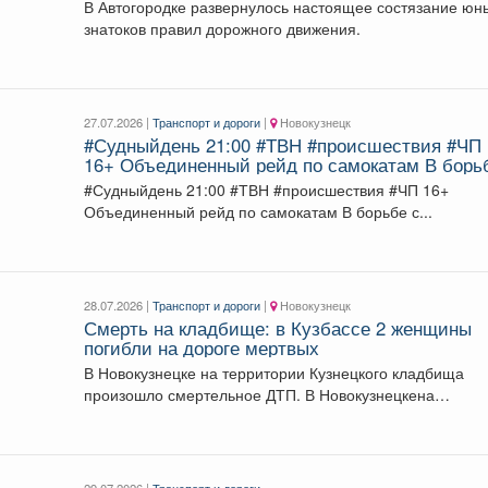
проезжей части.
В Автогородке развернулось настоящее состязание юн
знатоков правил дорожного движения.
27.07.2026 |
Транспорт и дороги
|
Новокузнецк
#Судныйдень 21:00 #ТВН #происшествия #ЧП
16+ Объединенный рейд по самокатам В борьбе
с правонарушениями все средства хороши.
#Судныйдень 21:00 #ТВН #происшествия #ЧП 16+
Объединенный рейд по самокатам В борьбе с...
28.07.2026 |
Транспорт и дороги
|
Новокузнецк
Смерть на кладбище: в Кузбассе 2 женщины
погибли на дороге мертвых
В Новокузнецке на территории Кузнецкого кладбища
произошло смертельное ДТП. В Новокузнецкена
Старокузнецком шоссе произошло...
29.07.2026 |
Транспорт и дороги