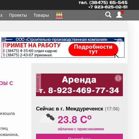
тел. (38475) 65-545
+7 923-625-02-51
х
Проекты
Товары
реклама
реклама
ры с
Сейчас в г. Междуреченск
(17:56)
оизошла
o
23.8 C
улиц
облачно с прояснениями
рожанина,
Подробнее