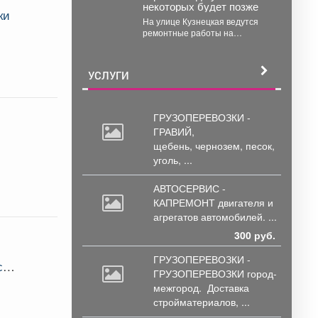
некоторых будет позже
распространения загрязнений
ки
в воздухе города....
На улице Кузнецкая ведутся
ремонтные работы на
теплосетях, что задержит
подачу горячего
водоснабжения.
УСЛУГИ
ГРУЗОПЕРЕВОЗКИ -
ГРАВИЙ,
щебень,
чернозем, песок,
уголь, ...
АВТОСЕРВИС -
КАПРЕМОНТ двигателя
и
агрегатов автомобилей. ...
300 руб.
ГРУЗОПЕРЕВОЗКИ -
с
ГРУЗОПЕРЕВОЗКИ город-
межгород.
Доставка
стройматериалов, ...