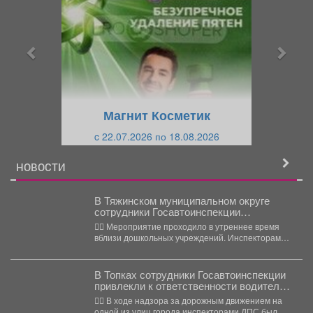
е
е
д
д
ы
у
д
ю
у
щ
щ
и
Магнит Косметик
и
й
c 22.07.2026 по 18.08.2026
й
НОВОСТИ
В Тяжинском муниципальном округе
сотрудники Госавтоинспекции
проверили соблюдение водителями
👮‍♂ Мероприятие проходило в утреннее время
правил перевозки детей
вблизи дошкольных учреждений. Инспекторами
привлечены к административной
ответственности по...
В Топках сотрудники Госавтоинспекции
привлекли к ответственности водителя
мотоблока с признаками опьянения, не
👮‍♂ В ходе надзора за дорожным движением на
имеющего права управления
одной из улиц города инспекторами ДПС был...