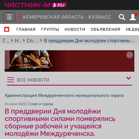
☰
КЕМЕРОВСКАЯ ОБЛАСТЬ - КУЗБАСС
ГЛАВНАЯ
ГРУППЫ
НОВОСТИ
ОБЪЯВЛЕНИЯ
НЕДВ
Главная
Группы
Новости
Главная
Новости
Спорт и туризм
В преддверии Дня молодёжи спортивными силами померялись сборные рабочей и учащейся молодёжи Междуреченска.
реклама
Объявления
Недвижимость
Услуги
ВСЕ НОВОСТИ
Рукбрики
новостей
Администрация Междуреченского муниципального округа
24 июня 2026
Спорт и туризм
Работа
Транспорт
Компании
В преддверии Дня молодёжи
спортивными силами померялись
сборные рабочей и учащейся
молодёжи Междуреченска.