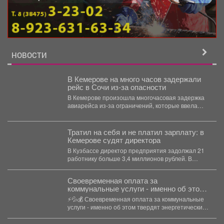
НОВОСТИ
В Кемерове на много часов задержали
рейс в Сочи из-за опасности
В Кемерове произошла многочасовая задержка
авиарейса из-за ограничений, которые ввела
Росавиация. Утром в четверг,...
Тратил на себя и не платил зарплату: в
Кемерове судят директора
В Кузбассе директор предприятия задолжал 21
работнику больше 3,4 миллионов рублей. В
Кузбассе прокуратура...
Своевременная оплата за
коммунальные услуги - именно об этом
твердят энергетические компании.
⚡💦💰 Своевременная оплата за коммунальные
услуги - именно об этом твердят энергетические
компании. Все...