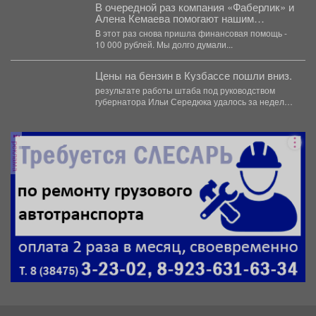
В очередной раз компания «Фаберлик» и
Алена Кемаева помогают нашим
хвостикам!
В этот раз снова пришла финансовая помощь -
10 000 рублей. Мы долго думали...
Цены на бензин в Кузбассе пошли вниз.
результате работы штаба под руководством
губернатора Ильи Середюка удалось за неделю
увеличить на 21% количество...
реклама