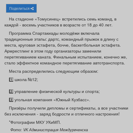
Афиша
Обучение
Проекты
Поделиться
На стадионе «Томусинец» встретились семь команд, в
каждой - восемь участников в возрасте от 18 до 40 лет.
Программа Спартакиады молодёжи включала
Товары
Поздравления
Погода
традиционные этапы: дартс, командный прыжок в длину с
места, круговая эстафета, бочче, баскетбольная эстафета.
Армрестлинг в этом году организаторы заменили
перетягиванием каната. Финальным испытанием, конечно же,
стало эффектное командное перетягивание автотранспорта.
ТВ программа
Я - пенсионер
Места распределились следующим образом:
1️⃣ школа №12;
2️⃣ управление физической культуры и спорта;
3️⃣ угольная компания «Южный Кузбасс».
Призёры получили дипломы и сертификаты, а все участники
без исключения - заряд бодрости и отличного настроения!
*Фотографии МКУ УКиМП.
Фото: VK Администрация Междуреченска