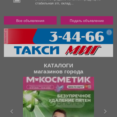
стабильная з/п, оклад...
Все объявления
Подать объявление
реклама
КАТАЛОГИ
магазинов города
П
С
р
л
е
е
д
д
ы
у
д
ю