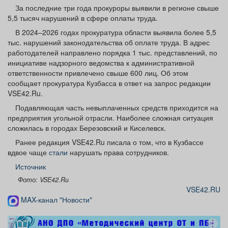
Афиша
Обучение
Проекты
За последние три года прокуроры выявили в регионе свыше
5,5 тысяч нарушений в сфере оплаты труда.
В 2024–2026 годах прокуратура области выявила более 5,5
тыс. нарушений законодательства об оплате труда. В адрес
работодателей направлено порядка 1 тыс. представлений, по
инициативе надзорного ведомства к административной
Товары
Поздравления
Погода
ответственности привлечено свыше 600 лиц. Об этом
сообщает прокуратура Кузбасса в ответ на запрос редакции
VSE42.Ru.
Подавляющая часть невыплаченных средств приходится на
предприятия угольной отрасли. Наиболее сложная ситуация
ТВ программа
Я - пенсионер
сложилась в городах Березовский и Киселевск.
Ранее редакция VSE42.Ru писала о том, что в Кузбассе
вдвое чаще
стали
нарушать права сотрудников.
Источник
Фото: VSE42.Ru
VSE42.RU
MAX-канал "Новости"