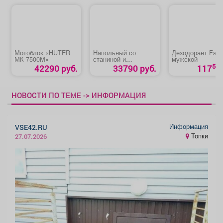
Мотоблок «HUTER
Напольный со
Дезодорант Fax
МК-7500М»
станиной и
мужской
удлинением
50
42290 руб.
33790 руб.
117
распиловочный
станок «Зубр
СРЦ-254су 1900»
НОВОСТИ ПО ТЕМЕ -> ИНФОРМАЦИЯ
Информация
VSE42.RU
Топки
27.07.2026