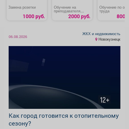
Замена розетки
Обучение на
Обучение по охр
преподавателя
труда
первой помощи
1000 руб.
2000 руб.
800 р
пострадавшим
ЖКХ и недвижимость
06.08.2026
Новокузнецк
Как город готовится к отопительному
сезону?