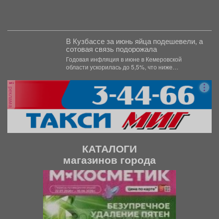
В Кузбассе за июнь яйца подешевели, а
сотовая связь подорожала
Годовая инфляция в июне в Кемеровской
области ускорилась до 5,5%, что ниже
общероссийского показателя в...
реклама
КАТАЛОГИ
магазинов города
П
С
р
л
е
е
д
д