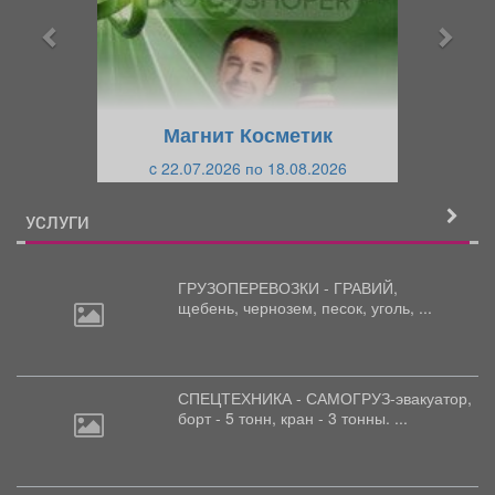
ы
у
д
ю
у
щ
щ
и
Магнит Косметик
и
й
c 22.07.2026 по 18.08.2026
й
УСЛУГИ
ГРУЗОПЕРЕВОЗКИ - ГРАВИЙ,
щебень,
чернозем, песок, уголь, ...
СПЕЦТЕХНИКА - САМОГРУЗ-эвакуатор,
борт
- 5 тонн, кран - 3 тонны. ...