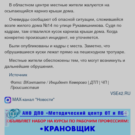
Афиша
Обучение
Проекты
В областном центре местные жители жалуются на
осыпающийся карниз крыши дома.
Очевидцы сообщают об опасной ситуации, сложившейся
возле жилого дома №14 по улице Рукавишникова. Судя по
кадрам, там отвалился кусок карниза крыши дома. Когда
конкретно произошел инцидент, не уточняется.
Товары
Поздравления
Погода
Были опубликованы и кадры с места. Заметно, что
обрушившиеся куски лежат прямо на пешеходном тротуаре.
Местные жители обеспокоены тем, что могут возникнуть и
дальнейшие обрушения.
ТВ программа
Я - пенсионер
Источник
Фото: ВКонтакте / Инцидент Кемерово | ДТП | ЧП |
Происшествия
VSE42.RU
MAX-канал "Новости"
реклама