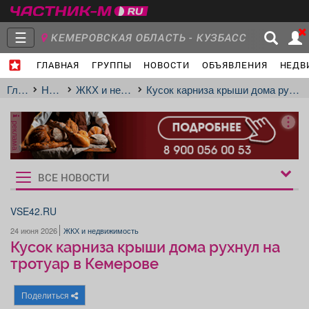
☰
КЕМЕРОВСКАЯ ОБЛАСТЬ - КУЗБАСС
ГЛАВНАЯ
ГРУППЫ
НОВОСТИ
ОБЪЯВЛЕНИЯ
НЕДВ
Главная
Группы
Новости
Главная
Новости
ЖКХ и недвижимость
Кусок карниза крыши дома рухнул на тротуар в Кемерове
реклама
Объявления
Недвижимость
Услуги
ВСЕ НОВОСТИ
Рукбрики
новостей
VSE42.RU
24 июня 2026
ЖКХ и недвижимость
Работа
Транспорт
Компании
Кусок карниза крыши дома рухнул на
тротуар в Кемерове
Поделиться