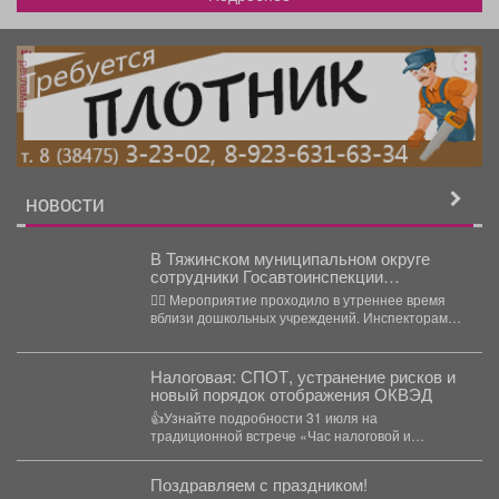
реклама
НОВОСТИ
В Тяжинском муниципальном округе
сотрудники Госавтоинспекции
проверили соблюдение водителями
👮‍♂ Мероприятие проходило в утреннее время
правил перевозки детей
вблизи дошкольных учреждений. Инспекторами
привлечены к административной
ответственности по...
Налоговая: СПОТ, устранение рисков и
новый порядок отображения ОКВЭД
👍Узнайте подробности 31 июля на
традиционной встрече «Час налоговой и
омбудсмена» Эксперты УФНС России...
Поздравляем с праздником!