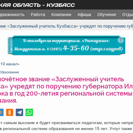
АЯ ОБЛАСТЬ - КУЗБАСС
движимость
Работа
Компании
Афиша
Обучение
Отды
ание «Заслуженный учитель Кузбасса» учредят по поручению гу
реклама
«10 канал»
Образование
почётное звание «Заслуженный учитель
са» учредят по поручению губернатора Ил
ка в год 200-летия региональной системы
вания.
т самым высоким и будет присваиваться педагогам, которые непр
в региональной системе образования не менее 15 лет. Учтут также