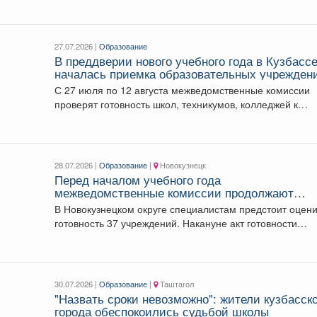
и запасов воды...
27.07.2026 |
Образование
В преддверии нового учебного года в Кузбасс
началась приемка образовательных учрежден
С 27 июля по 12 августа межведомственные комиссии
проверят готовность школ, техникумов, колледжей к
началу...
28.07.2026 |
Образование
|
Новокузнецк
Перед началом учебного года
межведомственные комиссии продолжают
приемку образовательных организаций.
В Новокузнецком округе специалистам предстоит оцени
готовность 37 учреждений. Накануне акт готовности
получила Куртуковская школа...
30.07.2026 |
Образование
|
Таштагол
"Назвать сроки невозможно": жители кузбасск
города обеспокоились судьбой школы