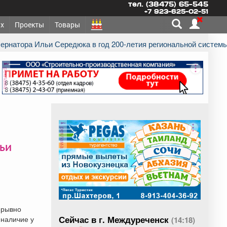
тел. (38475) 65-545
+7 923-625-02-51
х
Проекты
Товары
бернатора Ильи Середюка в год 200-летия региональной систем
реклама
реклама
ьи
ерывно
Сейчас в г. Междуреченск
 наличие у
(14:18)