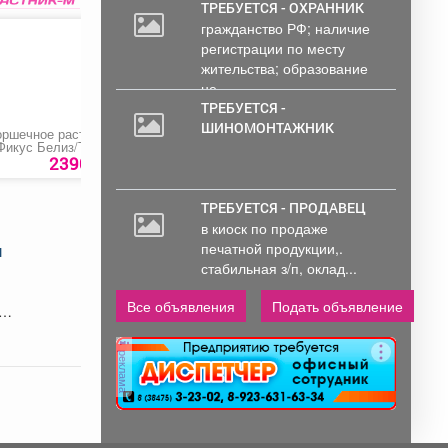
от 33000 руб. 6...
ТРЕБУЕТСЯ - ОХРАННИК
гражданство РФ; наличие
регистрации по месту
жительства; образование
не...
ТРЕБУЕТСЯ -
ШИНОМОНТАЖНИК
оршечное растение
Зарядное пусковое
Бензиновый генера
Фикус Белиз/Тинеке»
устройство «Patriot
«Denzel GE 8900»
BCT-50 Boost»
2390 руб.
6990 руб.
63990 ру
ТРЕБУЕТСЯ - ПРОДАВЕЦ
в киоск по продаже
и
печатной продукции,.
стабильная з/п, оклад...
Все объявления
Подать объявление
реклама