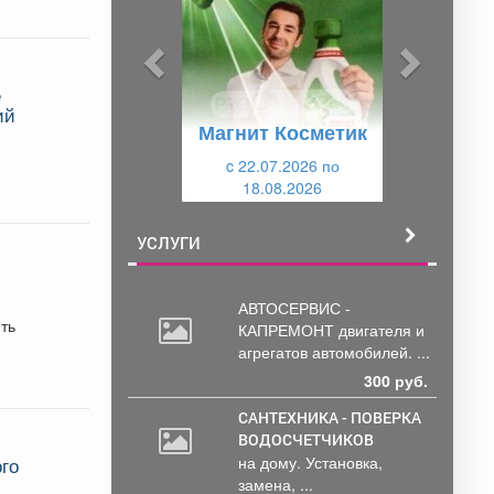
д
д
ы
у
д
ю
е
у
щ
ий
Магнит Косметик
щ
и
и
c 22.07.2026 по
й
18.08.2026
й
УСЛУГИ
АВТОСЕРВИС -
ть
КАПРЕМОНТ двигателя
и
агрегатов автомобилей. ...
300 руб.
САНТЕХНИКА - ПОВЕРКА
ВОДОСЧЕТЧИКОВ
на дому. Установка,
ого
замена, ...