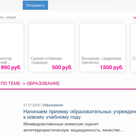
Отправить
КИ, АКЦИИ
илятор
Свиная отбивная
Вечерняя, свадебная
С
ский
«Царица»
прическа
кий «FHC-
1890 руб.
500 руб.
1500 руб.
ПО ТЕМЕ -> ОБРАЗОВАНИЕ
27.07.2026 |
Образование
Начинаем приемку образовательных учрежде
к новому учебному году.
Межведомственные комиссии оценят
антитеррористическую защищенность, качество
ограждений, работу пропускного режима, наличие апте