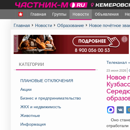
КЕМЕРОВСК
Главная
Группы
Новости
Объявления
Не
Главная
Новости
Образование
Новое почётное зв
реклама
Телеканал 
КАТЕГОРИИ
23 июня 2026
Новое 
ПЛАНОВЫЕ ОТКЛЮЧЕНИЯ
Кузбас
Акции
Середю
образо
Бизнес и предпринимательство
ЖКХ и недвижимость
Животные
Оно стане
Информация
отработали 