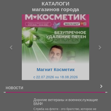
КАТАЛОГИ
магазинов города
П
С
р
л
е
е
д
д
ы
у
д
ю
у
щ
щ
и
Магнит Косметик
и
й
c 22.07.2026 по 18.08.2026
й
НОВОСТИ
Дорогие ветераны и военнослужащие
ВМФ!
Служба на флоте - это братство, которое не