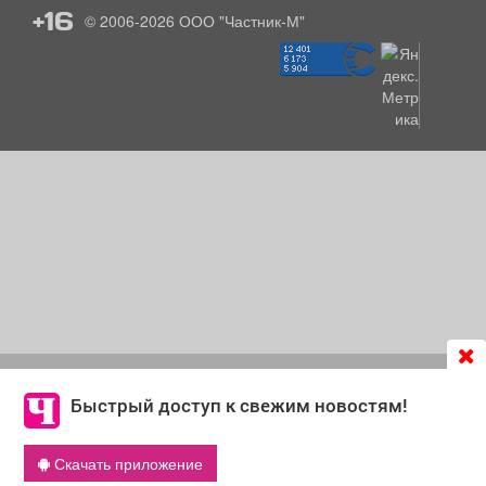
+16
© 2006-2026
ООО "Частник-М"
Продолжая использовать сайт
chastnik-m.ru
, Вы даете
согласие на обработку файлов cookie, которые
Быстрый доступ к свежим новостям!
обеспечивают корректную работу сайта и сбора
информации для улучшения качества сервисов.
Скачать приложение
Что такое cookie