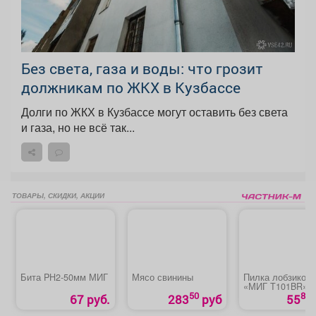
Без света, газа и воды: что грозит
должникам по ЖКХ в Кузбассе
Долги по ЖКХ в Кузбассе могут оставить без света
и газа, но не всё так...
ТОВАРЫ, СКИДКИ, АКЦИИ
Бита PH2-50мм МИГ
Мясо свинины
Пилка лобзиков
«МИГ T101BR»
50
80
67 руб.
283
руб
55