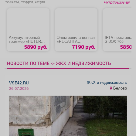
ТОВАРЫ, СКИДКИ, АКЦИИ
Аккумуляторный
Электропила цепная
IPTV приставка 
триммер «HUTER
«РЕСАНТА
S BOX 705
GET-18-2Li» (GET-20-
ЭП-1814П»
5890 руб.
7190 руб.
5850 р
2Li)
НОВОСТИ ПО ТЕМЕ -> ЖКХ И НЕДВИЖИМОСТЬ
ЖКХ и недвижимость
VSE42.RU
Белово
26.07.2026