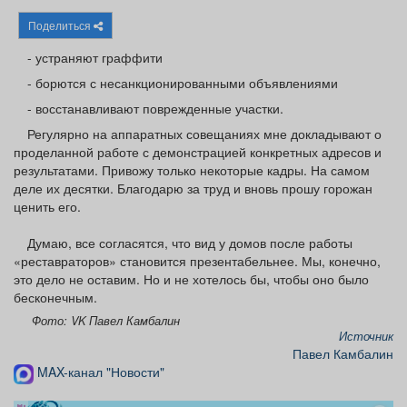
Афиша
Обучение
Проекты
Поделиться
- устраняют граффити
- борются с несанкционированными объявлениями
- восстанавливают поврежденные участки.
Товары
Поздравления
Погода
Регулярно на аппаратных совещаниях мне докладывают о
проделанной работе с демонстрацией конкретных адресов и
результатами. Привожу только некоторые кадры. На самом
деле их десятки. Благодарю за труд и вновь прошу горожан
ценить его.
ТВ программа
Я - пенсионер
Думаю, все согласятся, что вид у домов после работы
«реставраторов» становится презентабельнее. Мы, конечно,
это дело не оставим. Но и не хотелось бы, чтобы оно было
бесконечным.
Фото: VK Павел Камбалин
Источник
Павел Камбалин
MAX-канал "Новости"