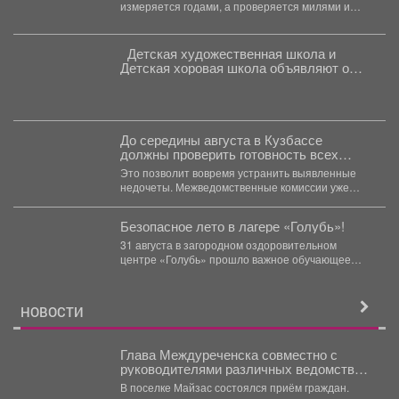
измеряется годами, а проверяется милями и
вахтами....
Детская художественная школа и
Детская хоровая школа объявляют о
начале приема заявок на новый
учебный год.
До середины августа в Кузбассе
должны проверить готовность всех
образовательных учреждений к
Это позволит вовремя устранить выявленные
учебному году.
недочеты. Межведомственные комиссии уже
осматривают школы, колледжи в городах...
Безопасное лето в лагере «Голубь»!
31 августа в загородном оздоровительном
центре «Голубь» прошло важное обучающее
мероприятие для ребят! Перед...
НОВОСТИ
Глава Междуреченска совместно с
руководителями различных ведомств
продолжает проводить выездные
В поселке Майзас состоялся приём граждан.
встречи.