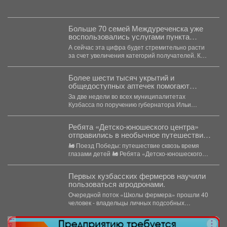
Больше 70 семей Междуреченска уже
воспользовались услугами пункта
проката для новорождённых.
А сейчас эта цифра будет стремительно расти
за счет увеличения категорий получателей. К
многодетным,...
Более шести тысяч укрытий и
общедоступных аптечек помогают
обеспечить безопасность жителей
За две недели во всех муниципалитетах
Кузбасса
Кузбасса по поручению губернатора Ильи
Середюка уже обустроены новые...
Ребята «Детско-юношеского центра»
отправились в необычное путешествие -
на борт «Поезда Победы».
🚂 Поезд Победы: путешествие сквозь время
глазами детей 🚂 Ребята «Детско-юношеского
центра» отправились в...
Первых кузбасских фермеров научили
пользоваться агродронами.
Очередной поток «Школы фермера» прошли 40
человек - владельцы личных подсобных
хозяйств, начинающие фермеры и...