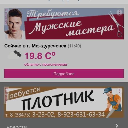
реклама
Сейчас в г. Междуреченск
(11:49)
o
19.8 C
облачно с прояснениями
Подробнее
реклама
НОВОСТИ