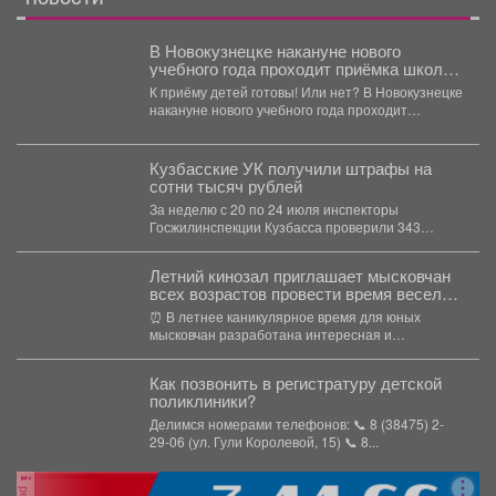
В Новокузнецке накануне нового
учебного года проходит приёмка школ,
техникумов и детских садов.
К приёму детей готовы! Или нет? В Новокузнецке
накануне нового учебного года проходит
приёмка школ,...
Кузбасские УК получили штрафы на
сотни тысяч рублей
За неделю с 20 по 24 июля инспекторы
Госжилинспекции Кузбасса проверили 343
многоквартирных дома и...
Летний кинозал приглашает мысковчан
всех возрастов провести время весело
и познавательно.
⏰ В летнее каникулярное время для юных
мысковчан разработана интересная и
познавательная зрительская программа! ...
Как позвонить в регистратуру детской
поликлиники?
Делимся номерами телефонов: 📞 8 (38475) 2-
29-06 (ул. Гули Королевой, 15) 📞 8...