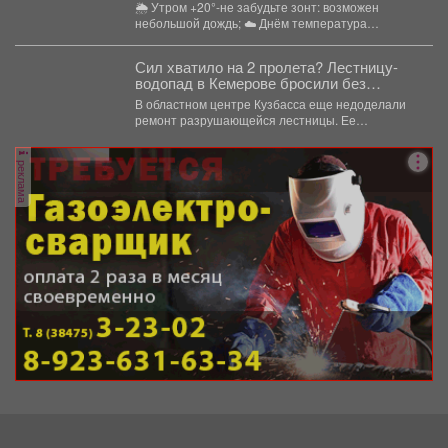
щепотки народной мудрости
🌦 Утром +20°-не забудьте зонт: возможен
небольшой дождь; ☁️ Днём температура
поднимется до +24°,...
Сил хватило на 2 пролета? Лестницу-
водопад в Кемерове бросили без
ремонта
В областном центре Кузбасса еще недоделали
ремонт разрушающейся лестницы. Ее
состояние беспокоит местных жителей. ...
реклама