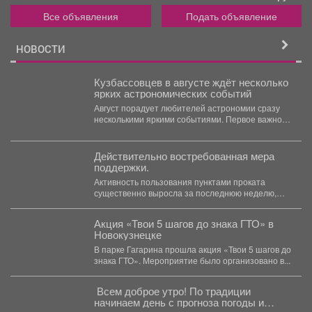
Все объявления
Подать объявление
НОВОСТИ
Кузбассовцев в августе ждёт несколько
ярких астрономических событий
Август порадует любителей астрономии сразу
несколькими яркими событиями. Первое важное
явление месяца - частное лунное...
Действительно востребованная мера
поддержки.
Активность пользования пунктами проката
существенно выросла за последнюю неделю,
после того как губернатор поручил включить...
Акция «Твои 5 шагов до знака ГТО» в
Новокузнецке
В парке Гагарина прошла акция «Твои 5 шагов до
знака ГТО». Мероприятие было организовано в...
Всем доброе утро! По традиции
начинаем день с прогноза погоды и