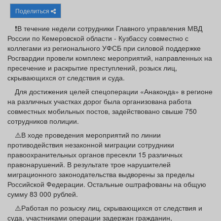
Афиша
Обучение
Проекты
Поделиться
❗️В течение недели сотрудники Главного управления МВД
России по Кемеровской области - Кузбассу совместно с
коллегами из регионального УФСБ при силовой поддержке
Росгвардии провели комплекс мероприятий, направленных на
Товары
Поздравления
Погода
пресечение и раскрытие преступлений, розыск лиц,
скрывающихся от следствия и суда.
Для достижения целей спецоперации «Анаконда» в регионе
на различных участках дорог была организована работа
совместных мобильных постов, задействовано свыше 750
ТВ программа
Я - пенсионер
сотрудников полиции.
⚠️В ходе проведения мероприятий по линии
противодействия незаконной миграции сотрудники
правоохранительных органов пресекли 15 различных
правонарушений. В результате трое нарушителей
миграционного законодательства выдворены за пределы
Российской Федерации. Остальные оштрафованы на общую
сумму 83 000 рублей.
⚠️Работая по розыску лиц, скрывающихся от следствия и
суда, участниками операции задержан гражданин,