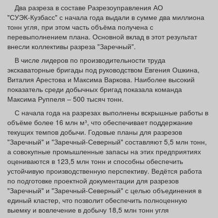
Афиша
Обучение
Проекты
Два разреза в составе Разрезоуправления АО
"СУЭК‑Кузбасс" с начала года выдали в сумме два миллиона
тонн угля, при этом часть объёма получена с
перевыполнением плана. Основной вклад в этот результат
внесли коллективы разреза "Заречный".
В числе лидеров по производительности труда
Товары
Поздравления
Погода
экскаваторные бригады под руководством Евгения Ошкина,
Виталия Арестова и Максима Варкова. Наиболее высокий
показатель среди добычных бригад показала команда
Максима Руппеля – 500 тысяч тонн.
С начала года на разрезах выполнены вскрышные работы в
ТВ программа
Я - пенсионер
объёме более 16 млн м³, что обеспечивает поддержание
текущих темпов добычи. Годовые планы для разрезов
"Заречный" и "Заречный‑Северный" составляют 5,5 млн тонн,
а совокупные промышленные запасы на этих предприятиях
оцениваются в 123,5 млн тонн и способны обеспечить
устойчивую производственную перспективу. Ведётся работа
по подготовке проектной документации для разрезов
"Заречный" и "Заречный-Северный" с целью объединения в
единый кластер, что позволит обеспечить полноценную
выемку и вовлечение в добычу 18,5 млн тонн угля