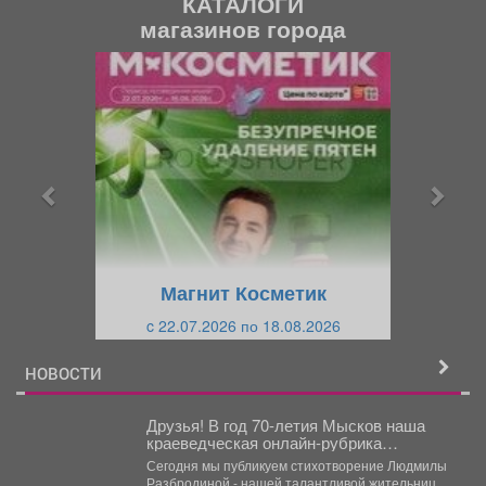
КАТАЛОГИ
магазинов города
П
С
р
л
е
е
д
д
ы
у
д
ю
у
щ
щ
и
Магнит Косметик
и
й
c 22.07.2026 по 18.08.2026
й
НОВОСТИ
Друзья! В год 70-летия Мысков наша
краеведческая онлайн-рубрика
«Поэтический вторникЪ» продолжает
Сегодня мы публикуем стихотворение Людмилы
знакомить вас с творчеством земляков.
Разбродиной - нашей талантливой жительницы