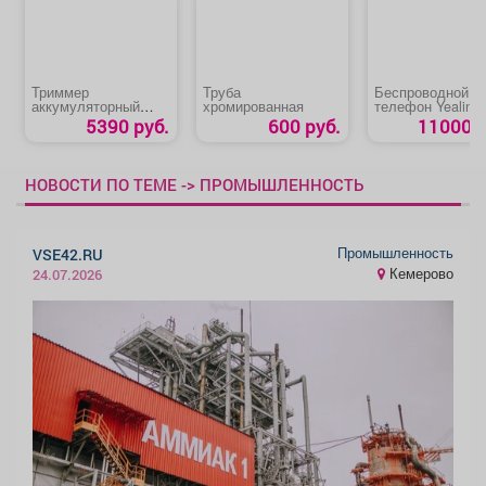
Триммер
Труба
Беспроводной IP
аккумуляторный
хромированная
телефон Yealink
«GET-20M-2Li Huter»
W71P
5390 руб.
600 руб.
11000 р
НОВОСТИ ПО ТЕМЕ -> ПРОМЫШЛЕННОСТЬ
Промышленность
VSE42.RU
Кемерово
24.07.2026