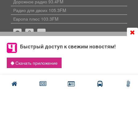
Дорожное радио 93.4FM
Радио для двоих 105.3FM
Европа плюс 103.3FM
Продолжая использовать сайт
chastnik-m.ru
, Вы даете
согласие на обработку файлов cookie, которые
Быстрый доступ к свежим новостям!
обеспечивают корректную работу сайта и сбора
информации для улучшения качества сервисов.
Политика конфиденциальности
Скачать приложение
Что такое cookie
Публикации с пометкой «Реклама», «На правах рекламы»,
«Партнёрский проект» оплачены рекламодателем.
Редакция сайта не несет ответственности за достоверность
информации, содержащейся в рекламных материалах и
объявлениях.
+16
© 2006-2026
ООО "Частник-М"