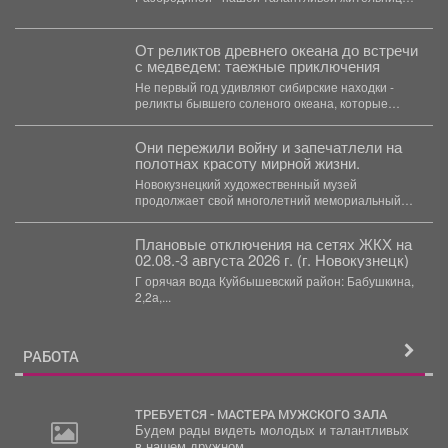
из посёлка Чувашка....
От реликтов древнего океана до встречи
с медведем: таежные приключения
Не первый год удивляют сибирские находки -
реликты бывшего соленого океана, которые
умудрились выжить в...
Они пережили войну и запечатлели на
полотнах красоту мирной жизни.
Новокузнецкий художественный музей
продолжает свой многолетний мемориальный
проект «Острова памяти». На этот раз мини-
экспозиция...
Плановые отключения на сетях ЖКХ на
02.08.-3 августа 2026 г. (г. Новокузнецк)
Г орячая вода Куйбышевский район: Бабушкина,
2,2а,...
РАБОТА
ТРЕБУЕТСЯ - МАСТЕРА МУЖСКОГО ЗАЛА
Будем рады видеть молодых и талантливых
в нашем дружном...