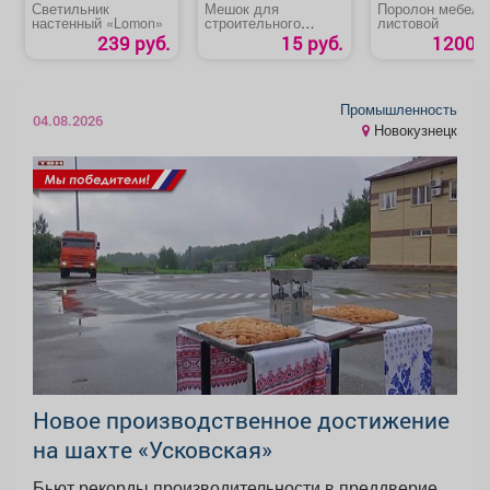
Светильник
Мешок для
Поролон мебель
настенный «Lomon»
строительного
листовой
мусора
239 руб.
15 руб.
1200 р
Промышленность
04.08.2026
Новокузнецк
Новое производственное достижение
на шахте «Усковская»
Бьют рекорды производительности в преддверие