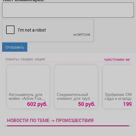
Отправить
ТОВАРЫ, СКИДКИ, АКЦИИ
Автошампунь для
Соединительный
Удобрение ОМУ 
мойки «Active Foam
элемент для труб
сада и огорода
PF-10 OPTIMUM
«Универсал»
602 руб.
50 руб.
199 р
AVS»
НОВОСТИ ПО ТЕМЕ -> ПРОИСШЕСТВИЯ