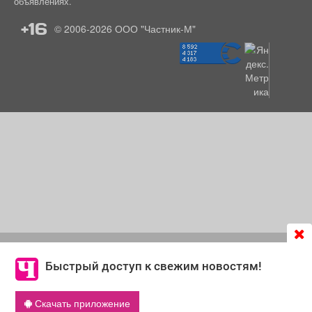
объявлениях.
+16
© 2006-2026
ООО "Частник-М"
Продолжая использовать сайт
chastnik-m.ru
, Вы даете
согласие на обработку файлов cookie, которые
Быстрый доступ к свежим новостям!
обеспечивают корректную работу сайта и сбора
информации для улучшения качества сервисов.
Скачать приложение
Что такое cookie