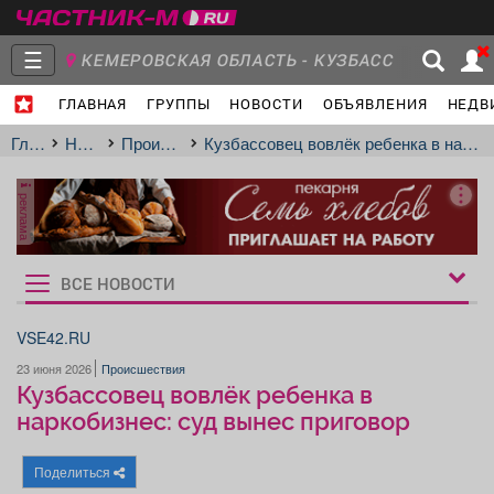
☰
КЕМЕРОВСКАЯ ОБЛАСТЬ - КУЗБАСС
ГЛАВНАЯ
ГРУППЫ
НОВОСТИ
ОБЪЯВЛЕНИЯ
НЕДВ
МЕЖДУРЕЧЕНСК
- Ваш город?
Главная
Группы
Новости
Главная
Новости
Происшествия
Кузбассовец вовлёк ребенка в наркобизнес: суд вынес приговор
реклама
Объявления
Недвижимость
Услуги
ВСЕ НОВОСТИ
Рукбрики
новостей
VSE42.RU
23 июня 2026
Происшествия
Работа
Транспорт
Компании
Кузбассовец вовлёк ребенка в
наркобизнес: суд вынес приговор
Поделиться