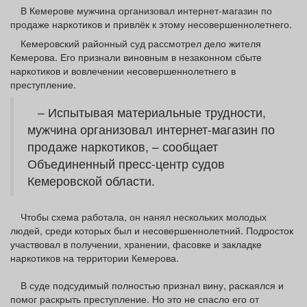
Афиша
Обучение
Проекты
В Кемерове мужчина организовал интернет-магазин по
продаже наркотиков и привлёк к этому несовершеннолетнего.
Кемеровский районный суд рассмотрел дело жителя
Кемерова. Его признали виновным в незаконном сбыте
наркотиков и вовлечении несовершеннолетнего в
преступление.
Товары
Поздравления
Погода
– Испытывая материальные трудности,
мужчина организовал интернет-магазин по
продаже наркотиков, – сообщает
Объединенный пресс-центр судов
ТВ программа
Я - пенсионер
Кемеровской области.
Чтобы схема работала, он нанял нескольких молодых
людей, среди которых был и несовершеннолетний. Подросток
участвовал в получении, хранении, фасовке и закладке
наркотиков на территории Кемерова.
В суде подсудимый полностью признал вину, раскаялся и
помог раскрыть преступление. Но это не спасло его от