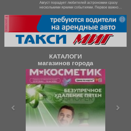
Август порадует любителей астрономии сразу
несколькими яркими событиями. Первое важное
явление месяца - частное лунное...
реклама
КАТАЛОГИ
магазинов города
П
С
р
л
е
е
д
д
ы
у
д
ю
у
щ
щ
и