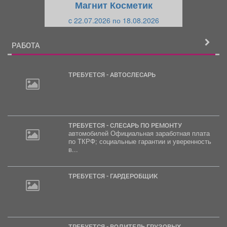
Магнит Косметик
и
й
c 22.07.2026 по 18.08.2026
й
РАБОТА
ТРЕБУЕТСЯ - АВТОСЛЕСАРЬ
ТРЕБУЕТСЯ - СЛЕСАРЬ ПО РЕМОНТУ
автомобилей Официальная заработная плата
по ТКРФ; социальные гарантии и уверенность
в...
ТРЕБУЕТСЯ - ГАРДЕРОБЩИК
ТРЕБУЕТСЯ - ВОДИТЕЛЬ ГРУЗОВЫХ