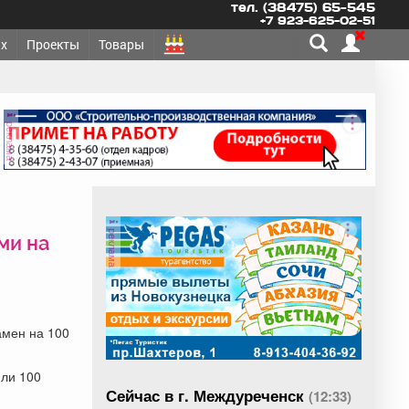
тел. (38475) 65-545
+7 923-625-02-51
х
Проекты
Товары
реклама
реклама
ми на
амен на 100
или 100
Сейчас в г. Междуреченск
(12:33)