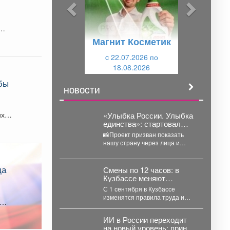
ы
у
д
ю
у
щ
Магнит Косметик
щ
и
и
c 22.07.2026 по
й
18.08.2026
й
обы
НОВОСТИ
их
«Улыбка России. Улыбка
единства»: стартовал
новый всероссийский
📸Проект призван показать
фотопроект!
нашу страну через лица и
судьбы её жителей - с их
уникальными...
Смены по 12 часов: в
Кузбассе меняют
правила труда для
ий.
С 1 сентября в Кузбассе
водителей
изменятся правила труда и
отдыха для водителей –
рабочую смену...
ИИ в России переходит
на новый уровень: принят