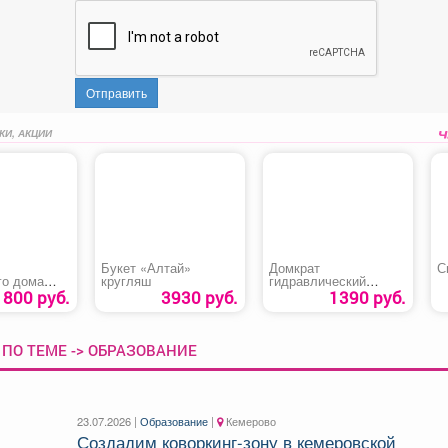
Отправить
КИ, АКЦИИ
Букет «Алтай»
Домкрат
С
го дома
кругляш
гидравлический
ком
бутылочный «Startul
800 руб.
3930 руб.
1390 руб.
Auto 8018-02»
ПО ТЕМЕ -> ОБРАЗОВАНИЕ
23.07.2026 |
Образование
|
Кемерово
Создадим коворкинг-зону в кемеровской