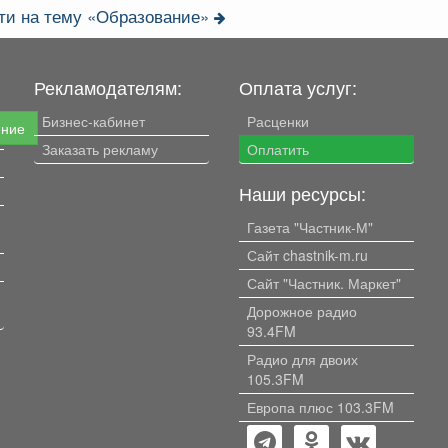
ти на тему «Образование»
Рекламодателям:
Оплата услуг:
Бизнес-кабинет
Расценки
ение
Заказать рекламу
Оплатить
Наши ресурсы:
Газета "Частник-М"
Сайт chastnik-m.ru
Сайт "Частник. Маркет"
Дорожное радио
93.4FM
Радио для двоих
105.3FM
Европа плюс 103.3FM