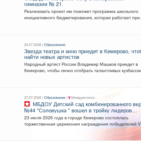
гимназии № 21.
Реализовать проект им поможет программа школьного
инициативного бюджетирования, которая работает при
поддержке Единой России и...
24.07.2026 |
Образование
Звезда театра и кино приедет в Кемерово, чт
найти новых артистов
Народный артист России Владимир Машков приедет в
Кемерово, чтобы лично отобрать талантливых кузбасск
ребят в...
27.07.2026 |
Образование
|
Междуреченск
МБДОУ Детский сад комбинированного вида
№44 "Соловушка " вошел в тройку лидеров
регионального конкурса бережливых технолог
23 июля 2026 года в городе Кемерово состоялась
торжественная церемония награждения победителей V
регионального конкурса...