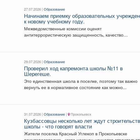
27.07.2026 |
Образование
Начинаем приемку образовательных учрежде
к новому учебному году.
Межведомственные комиссии оценят
антитеррористическую защищенность, качество
ограждений, работу пропускного режима, наличие апте
и запасов воды...
29.07.2026 |
Образование
Проверил ход капремонта школы №11 в
Шерегеше.
Это единственная школа в поселке, поэтому так важно
вернуть ее в нормативное состояние как можно...
31.07.2026 |
Образование
|
Прокопьевск
Кузбассовцы несколько лет ждут строительст
школы - что говорят власти
Жители поселка Красный Углекоп в Прокопьевске
поинтересовались, когда наконец начнется строительст