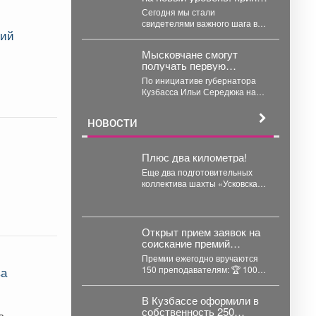
закон о развитии
Сегодня мы стали
технологий
свидетелями важного шага в
ний
цифровом суверенитете
страны. На законодательном
Мысковчане смогут
уровне урегулированы
получать первую
вопросы...
медицинскую помощь
По инициативе губернатора
оперативно
чек
Кузбасса Ильи Середюка на
территории области в местах
массового скопления людей
НОВОСТИ
размещаются...
Плюс два километра!
Еще два подготовительных
коллектива шахты «Усковская»
прошли по 1 км горных
выработок с начала года....
Открыт прием заявок на
соискание премий
Президента Российской
Премии ежегодно вручаются
Федерации для
150 преподавателям: 🏆 100
ва
преподавателей в
преподавателям ДШИ (по 500
области музыкального
тыс. руб.), ...
искусства в 2026 году.
В Кузбассе оформили в
собственность 250
во