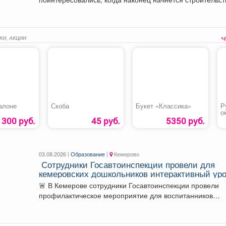
школы №28. Власти ответили....
КИ, АКЦИИ
алоне
Скоба
Букет «Классика»
Р
о
300 руб.
45 руб.
5350 руб.
03.08.2026 |
Образование
|
Кемерово
‍ Сотрудники Госавтоинспекции провели для
кемеровских дошкольников интерактивный уро
безопасности
🚨 В Кемерове сотрудники Госавтоинспекции провели
профилактическое мероприятие для воспитанников
детского сада №28 «Замок детства»....