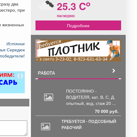
o
25.3 C
сразу два
шестеро, при
пасмурно
и жизненных
Подробнее
Источник
реклама
лья Середюк
победители!
РАБОТА
ПОСТОЯННО -
ВОДИТЕЛЯ, кат.
В, С, Д,
опытный, вод. стаж 20 ...
70 000 руб.
ТРЕБУЕТСЯ - ПОДСОБНЫЙ
РАБОЧИЙ
2
000