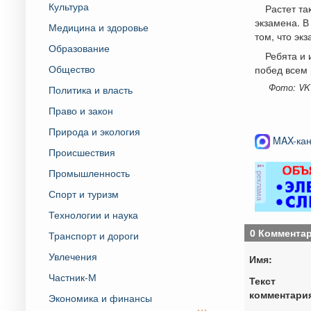
Культура
Растет та
экзамена. В
Медицина и здоровье
том, что эк
Образование
Ребята и 
Общество
побед всем
Фото: VK
Политика и власть
Право и закон
Природа и экология
MAX-кан
Происшествия
Промышленность
реклама
Спорт и туризм
Технологии и наука
0 Коммента
Транспорт и дороги
Увлечения
Имя:
Частник-М
Текст
комментари
Экономика и финансы