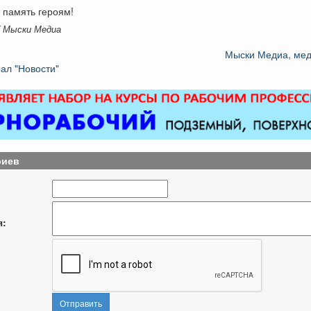
 память героям!
K Мыски Медиа
Мыски Медиа, ме
ал "Новости"
риев
я:
Отправить