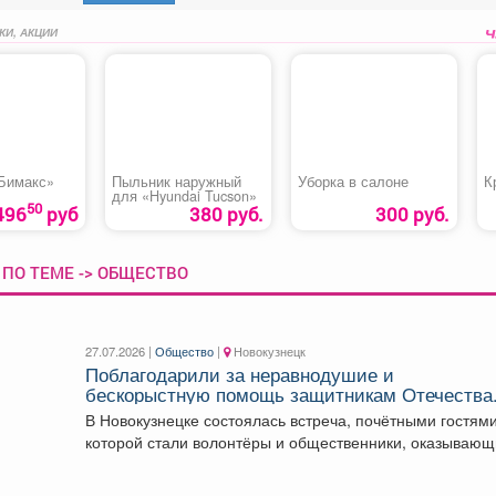
КИ, АКЦИИ
Бимакс»
Пыльник наружный
Уборка в салоне
К
для «Hyundai Tucson»
50
496
руб
380 руб.
300 руб.
ПО ТЕМЕ -> ОБЩЕСТВО
27.07.2026 |
Общество
|
Новокузнецк
Поблагодарили за неравнодушие и
бескорыстную помощь защитникам Отечества
В Новокузнецке состоялась встреча, почётными гостям
которой стали волонтёры и общественники, оказываю
поддержку участникам спецоперации....