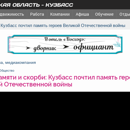
АЯ ОБЛАСТЬ - КУЗБАСС
движимость
Работа
Компании
Афиша
Обучение
Отды
и: Кузбасс почтил память героев Великой Отечественной войны
реклама
а, медиакомпания
Общество
памяти и скорби: Кузбасс почтил память ге
й Отечественной войны