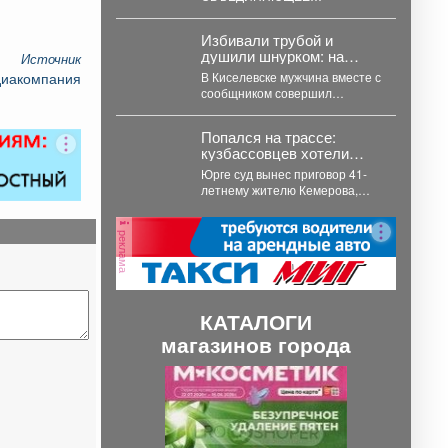
художественной
ПОКОЛЕНИЯ» Воспитанники
выставки.
отделения дневного
Избивали трубой и
пребывания стали гостями
душили шнурком: на
Источник
уникальной художественной
кузбассовца жестоко
выставки. Для ребят...
диакомпания
В Киселевске мужчина вместе с
напали из-за техники
сообщником совершил
разбойное нападение на
местного жителя. В июле...
Попался на трассе:
кузбассовцев хотели
отравить 5 кг запрещенки
Юрге суд вынес приговор 41-
летнему жителю Кемерова,
который пытался сбыть 5
килограммов синтетических
реклама
наркотиков. ...
КАТАЛОГИ
магазинов города
П
С
р
л
е
е