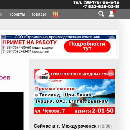
тел. (38475) 65-545
+7 923-625-02-51
х
Проекты
Товары
реклама
реклама
роев
Сейчас в г. Междуреченск
(12:38)