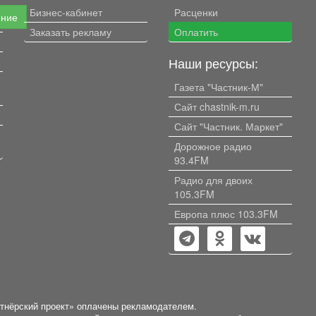
Бизнес-кабинет
Расценки
ение
Заказать рекламу
Оплатить
Наши ресурсы:
Газета "Частник-М"
Сайт chastnik-m.ru
Сайт "Частник. Маркет"
Дорожное радио
93.4FM
Радио для двоих
105.3FM
Европа плюс 103.3FM
ртнёрский проект» оплачены рекламодателем.