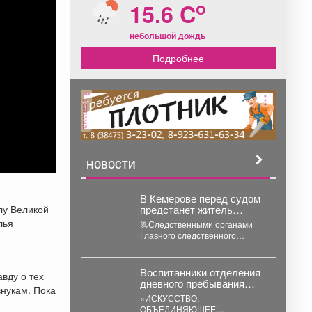
o
15.6 C
небольшой дождь
Подробнее
реклама
НОВОСТИ
В Кемерове перед судом
лу Великой
предстанет житель
Тяжинского округа,
лья
📃Следственными органами
обвиняемый в
Главного следственного
неправомерном доступе к
управления завершено
компьютерной
расследование уголовного
информации и
дела, возбужденного в
Воспитанники отделения
вду о тех
мошенничестве
отношении 23-летнего жителя
дневного пребывания
внукам. Пока
пгт....
стали гостями
«ИСКУССТВО,
уникальной
ОБЪЕДИНЯЮЩЕЕ