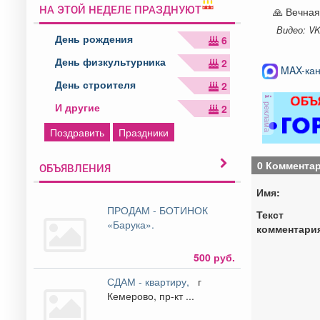
НА ЭТОЙ НЕДЕЛЕ ПРАЗДНУЮТ
🙏 Вечная
Видео: V
День рождения
6
День физкультурника
2
MAX-кан
День строителя
2
реклама
И другие
2
Поздравить
Праздники
0 Коммента
ОБЪЯВЛЕНИЯ
Имя:
ПРОДАМ - БОТИНОК
Текст
«Барука».
комментари
500 руб.
СДАМ - квартиру,
г
Кемерово, пр-кт ...