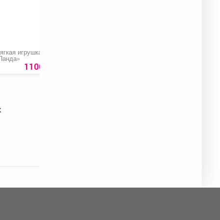
ягкая игрушка
Сгущенное вареное
Кольцо «Заварное»
Панда»
молоко «Рогачевъ»,
ж/б
1100 руб.
149 руб.
70 ру
х