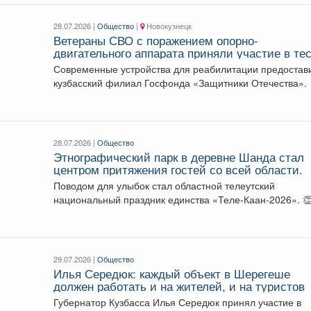
28.07.2026 |
Общество
|
Новокузнецк
Ветераны СВО с поражением опорно-
двигательного аппарата приняли участие в тес
драйве электроколясок.
Современные устройства для реабилитации предостав
кузбасский филиал Госфонда «Защитники Отечества».
28.07.2026 |
Общество
Этнографический парк в деревне Шанда стал
центром притяжения гостей со всей области.
Поводом для улыбок стал областной телеутский
национальный праздник единства «Теле-Каан-2026». 
Как отметили событие?...
29.07.2026 |
Общество
Илья Середюк: каждый объект в Шерегеше
должен работать и на жителей, и на туристов
Губернатор Кузбасса Илья Середюк принял участие в