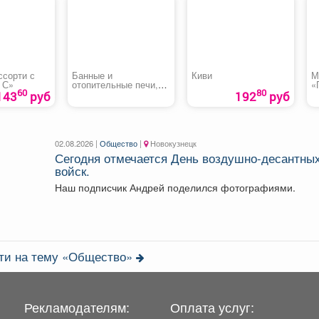
ссорти с
Банные и
Киви
М
 С»
отопительные печи,
«
60
80
котлы, камины,
143
руб
192
руб
дымоходы
02.08.2026 |
Общество
|
Новокузнецк
Сегодня отмечается День воздушно-десантны
войск.
Наш подписчик Андрей поделился фотографиями.
сти на тему «Общество»
Рекламодателям:
Оплата услуг: