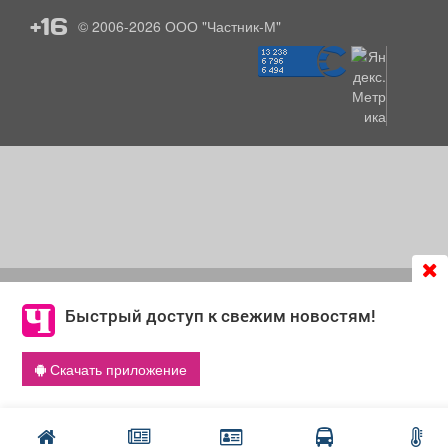
+16
© 2006-2026
ООО "Частник-М"
Продолжая использовать сайт
chastnik-m.ru
, Вы даете
согласие на обработку файлов cookie, которые
Быстрый доступ к свежим новостям!
обеспечивают корректную работу сайта и сбора
информации для улучшения качества сервисов.
Скачать приложение
Что такое cookie