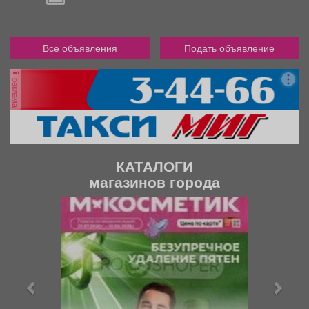
Все объявления
Подать объявление
реклама
КАТАЛОГИ
магазинов города
П
С
р
л
е
е
д
д
ы
у
д
ю