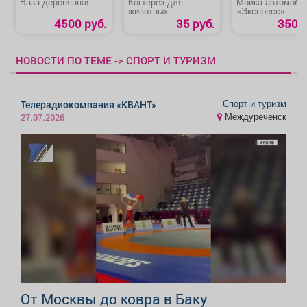
Ваза деревянная
Когтерез для
Мойка автомоби
животных
«Экспресс»
4500 руб.
35 руб.
350 р
НОВОСТИ ПО ТЕМЕ -> СПОРТ И ТУРИЗМ
Спорт и туризм
Телерадиокомпания «КВАНТ»
Междуреченск
27.07.2026
От Москвы до ковра в Баку