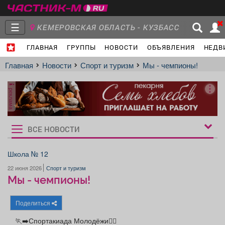
☰
КЕМЕРОВСКАЯ ОБЛАСТЬ - КУЗБАСС
ГЛАВНАЯ
ГРУППЫ
НОВОСТИ
ОБЪЯВЛЕНИЯ
НЕДВ
Главная
Группы
Новости
Главная
Новости
Спорт и туризм
Мы - чемпионы!
реклама
Объявления
Недвижимость
Услуги
ВСЕ НОВОСТИ
Рукбрики
новостей
Школа № 12
22 июня 2026
Спорт и туризм
Работа
Транспорт
Компании
Мы - чемпионы!
Поделиться
🏃‍➡️Спортакиада Молодёжи🏃‍♀️