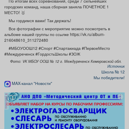
По итогам всех соревнований, среди 7 сильнейших
городских команд, наша сборная заняла ПОЧЕТНОЕ 1
МЕСТО! 🥇
Мы гордимся вами! Так держать!
Все фотографии с мероприятие можно посмотреть в
альбоме нашей группы по ссылке https://vk.ru/album-
216048610_311272480
#МБОУООШ12 #Спорт #Спартакиада #ПервоеМесто
#Междуреченск #ГордостьШколы #ЗОЖ
Фото: VK МБОУ ООШ № 12 г. Междуреченск Кемеровской обл.
Источник
Школа № 12
Мы победители!
MAX-канал "Новости"
реклама