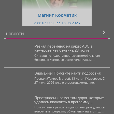
у
щ
щ
и
Магнит Косметик
и
й
c 22.07.2026 по 18.08.2026
й
НОВОСТИ
Резкая перемена: на каких АЗС в
Кемерове нет бензина 28 июля
Ситуация с недоступностью автомобильного
бензина в Кемерове резко изменилась:
публикуем список бедствующих заправок. Во...
Внимание! Помогите найти подростка!
Пропал #Таиров Матвей, 13 лет, г. #Кемерово. С
27 июля 2026 года его местонахождение...
Приступаем к ремонтам дорог, которые
удалось включить в программу
обновления на этот год благодаря
Приступаем к ремонтам дорог, которые удалось
решению губернатора Кузбасса
включить в программу обновления на этот год