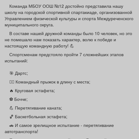
Афиша
Обучение
Проекты
Команда МБОУ ООШ №12 достойно представила нашу
школу на городской спортивной спартакиаде, организованной
Управлением физической культуры и спорта Междуреченского
муниципального округа.
В составе нашей дружной команды было 10 человек, но это
Товары
Поздравления
Погода
не помешало нам показать характер, волю к победе и
настоящую командную работу! 💪
Спортсменам предстояло пройти 7 сложнейших этапов
испытаний:
🎯 Дартс;
ТВ программа
Я - пенсионер
🏃‍♂️ Командный прыжок в длину с места;
🔥 Круговая эстафета;
⚽ Бочче;
💪 Перетягивание каната;
🏀 Баскетбольная эстафета;
🚗 И самое зрелищное испытание - перетягивание
автотранспорта!