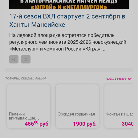
17-й сезон ВХЛ стартует 2 сентября в
Ханты-Мансийске
На ледовой площадке встретятся победитель
регулярного чемпионата 2025-2026 новокузнецкий
«Металлург» и чемпион России «Югра». ...
ТОВАРЫ, СКИДКИ, АКЦИИ
Пеленки
Орхидея горшечная
Фонтан из шаров
впитывающие
«Медлил» эконом
60
456
руб
1900 руб.
3040 р