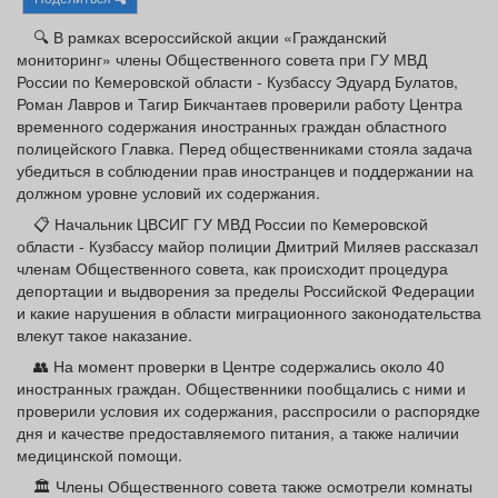
Афиша
Обучение
Проекты
🔍 В рамках всероссийской акции «Гражданский
мониторинг» члены Общественного совета при ГУ МВД
России по Кемеровской области - Кузбассу Эдуард Булатов,
Роман Лавров и Тагир Бикчантаев проверили работу Центра
временного содержания иностранных граждан областного
Товары
Поздравления
Погода
полицейского Главка. Перед общественниками стояла задача
убедиться в соблюдении прав иностранцев и поддержании на
должном уровне условий их содержания.
📋 Начальник ЦВСИГ ГУ МВД России по Кемеровской
области - Кузбассу майор полиции Дмитрий Миляев рассказал
ТВ программа
Я - пенсионер
членам Общественного совета, как происходит процедура
депортации и выдворения за пределы Российской Федерации
и какие нарушения в области миграционного законодательства
влекут такое наказание.
👥 На момент проверки в Центре содержались около 40
иностранных граждан. Общественники пообщались с ними и
проверили условия их содержания, расспросили о распорядке
дня и качестве предоставляемого питания, а также наличии
медицинской помощи.
🏛️ Члены Общественного совета также осмотрели комнаты