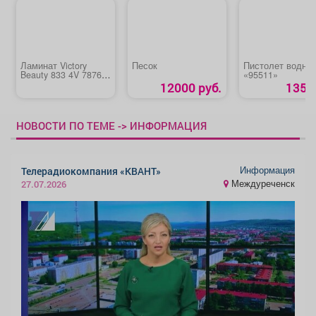
Ламинат Victory
Песок
Пистолет водны
Beauty 833 4V 7876
«95511»
Дуб деревенский
12000 руб.
135 р
НОВОСТИ ПО ТЕМЕ -> ИНФОРМАЦИЯ
Информация
Телерадиокомпания «КВАНТ»
Междуреченск
27.07.2026