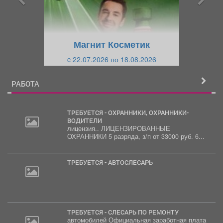
д
ю
у
щ
щ
и
Магнит Косметик
и
й
c 22.07.2026 по 18.08.2026
й
РАБОТА
ТРЕБУЕТСЯ - ОХРАННИКИ, ОХРАННИКИ-
ВОДИТЕЛИ
лицензия.. ЛИЦЕНЗИРОВАННЫЕ
ОХРАННИКИ 5 разряда, з/п от 33000 руб. 6...
ТРЕБУЕТСЯ - АВТОСЛЕСАРЬ
ТРЕБУЕТСЯ - СЛЕСАРЬ ПО РЕМОНТУ
автомобилей Официальная заработная плата