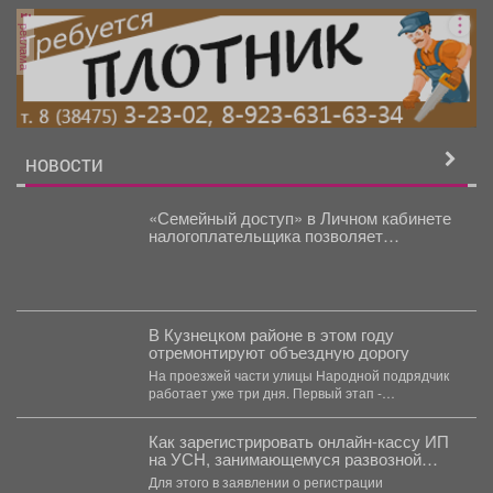
реклама
НОВОСТИ
«Семейный доступ» в Личном кабинете
налогоплательщика позволяет
просматривать налоговые
обязательства и оплачивать налог за
несовершеннолетних детей
В Кузнецком районе в этом году
отремонтируют объездную дорогу
На проезжей части улицы Народной подрядчик
работает уже три дня. Первый этап -
фрезерование полотна....
Как зарегистрировать онлайн-кассу ИП
на УСН, занимающемуся развозной
торговлей
Для этого в заявлении о регистрации