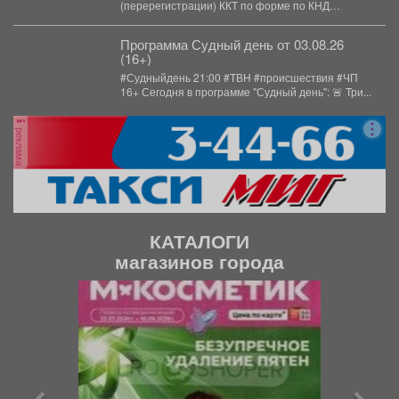
(перерегистрации) ККТ по форме по КНД
1110061: 📍...
Программа Судный день от 03.08.26
(16+)
#Судныйдень 21:00 #ТВН #происшествия #ЧП
16+ Сегодня в программе "Судный день": 🚨 Три...
реклама
КАТАЛОГИ
магазинов города
П
С
р
л
е
е
д
д
ы
у