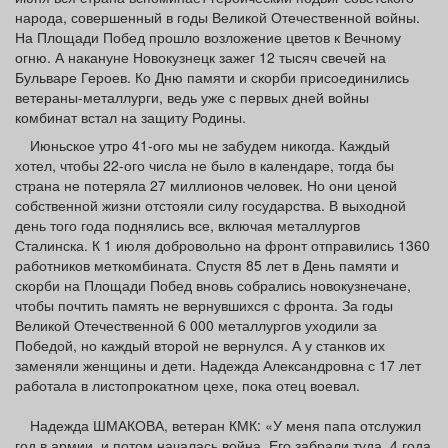
народа, совершенный в годы Великой Отечественной войны.
На Площади Побед прошло возложение цветов к Вечному
огню. А накануне Новокузнецк зажег 12 тысяч свечей на
Бульваре Героев. Ко Дню памяти и скорби присоединились
ветераны-металлурги, ведь уже с первых дней войны
комбинат встал на защиту Родины.
Июньское утро 41-ого мы не забудем никогда. Каждый
хотел, чтобы 22-ого числа не было в календаре, тогда бы
страна не потеряла 27 миллионов человек. Но они ценой
собственной жизни отстояли силу государства. В выходной
день того года поднялись все, включая металлургов
Сталинска. К 1 июля добровольно на фронт отправились 1360
работников меткомбината. Спустя 85 лет в День памяти и
скорби на Площади Побед вновь собрались новокузнечане,
чтобы почтить память не вернувшихся с фронта. За годы
Великой Отечественной 6 000 металлургов уходили за
Победой, но каждый второй не вернулся. А у станков их
заменяли женщины и дети. Надежда Александровна с 17 лет
работала в листопрокатном цехе, пока отец воевал.
Надежда ШМАКОВА, ветеран КМК: «У меня папа отслужил
год в армии, и потом началась война. Его забрали туда. 4 года