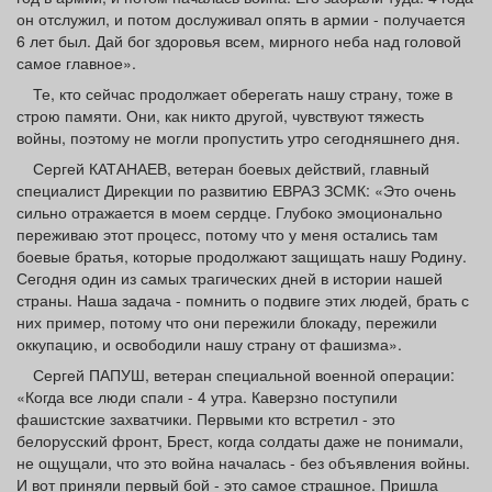
он отслужил, и потом дослуживал опять в армии - получается
6 лет был. Дай бог здоровья всем, мирного неба над головой
самое главное».
Те, кто сейчас продолжает оберегать нашу страну, тоже в
строю памяти. Они, как никто другой, чувствуют тяжесть
войны, поэтому не могли пропустить утро сегодняшнего дня.
Сергей КАТАНАЕВ, ветеран боевых действий, главный
специалист Дирекции по развитию ЕВРАЗ ЗСМК: «Это очень
сильно отражается в моем сердце. Глубоко эмоционально
переживаю этот процесс, потому что у меня остались там
боевые братья, которые продолжают защищать нашу Родину.
Сегодня один из самых трагических дней в истории нашей
страны. Наша задача - помнить о подвиге этих людей, брать с
них пример, потому что они пережили блокаду, пережили
оккупацию, и освободили нашу страну от фашизма».
Сергей ПАПУШ, ветеран специальной военной операции:
«Когда все люди спали - 4 утра. Каверзно поступили
фашистские захватчики. Первыми кто встретил - это
белорусский фронт, Брест, когда солдаты даже не понимали,
не ощущали, что это война началась - без объявления войны.
И вот приняли первый бой - это самое страшное. Пришла