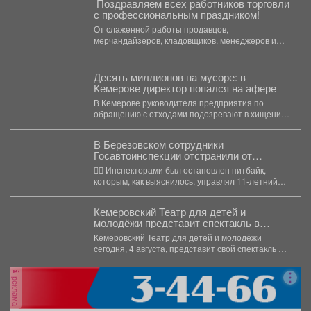
️ Поздравляем всех работников торговли
с профессиональным праздником!
От слаженной работы продавцов,
мерчандайзеров, кладовщиков, менеджеров и
многих других специалистов зависит не только
удобство...
Десять миллионов на мусоре: в
Кемерове директор попался на афере
В Кемерове руководителя предприятия по
обращению с отходами подозревают в хищении
более 10 миллионов рублей....
В Березовском сотрудники
Госавтоинспекции отстранили от
управления несовершеннолетнего
👮‍♂ Инспекторами был остановлен питбайк,
водителя питбайка
которым, как выяснилось, управлял 11-летний
юноша, в силу возраста не...
Кемеровский Театр для детей и
молодёжи представит спектакль в
Москве
Кемеровский Театр для детей и молодёжи
сегодня, 4 августа, представит свой спектакль на
открытом международном...
реклама