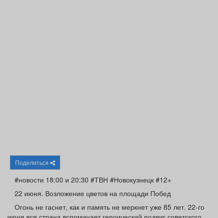
Афиша
Обучение
Проекты
Товары
Поздравления
Погода
ТВ программа
Я - пенсионер
Поделиться
#новости 18:00 и 20:30 #ТВН #Новокузнецк #12+
22 июня. Возложение цветов на площади Побед
Огонь не гаснет, как и память не меркнет уже 85 лет. 22-го
июня вся страна вспоминает героический подвиг советского