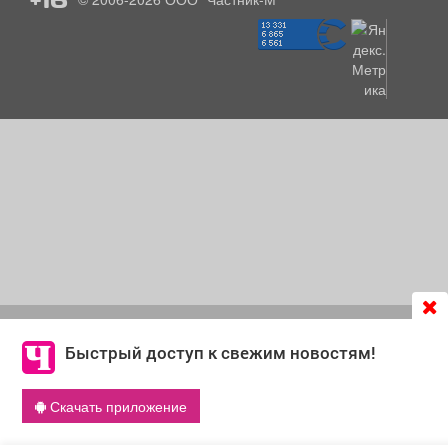
Продолжая использовать сайт
chastnik-m.ru
, Вы даете
согласие на обработку файлов cookie, которые
Быстрый доступ к свежим новостям!
обеспечивают корректную работу сайта и сбора
информации для улучшения качества сервисов.
Скачать приложение
Что такое cookie