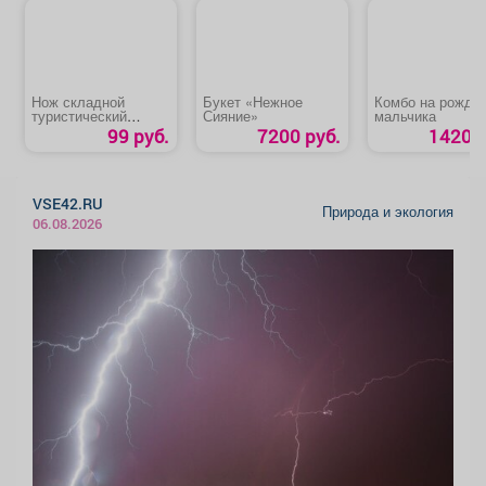
Нож складной
Букет «Нежное
Комбо на рожде
туристический
Сияние»
мальчика
«Traveler»
99 руб.
7200 руб.
1420 р
VSE42.RU
Природа и экология
06.08.2026