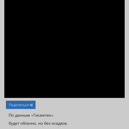
Афиша
Обучение
Проекты
Товары
Поздравления
Погода
ТВ программа
Я - пенсионер
Поделиться
По данным «Гисметео»
будет облачно, но без осадков,