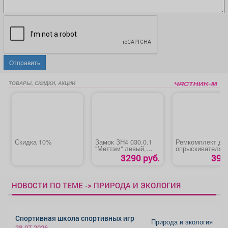
Отправить
ТОВАРЫ, СКИДКИ, АКЦИИ
Скидка 10%
Замок ЗН4 030.0.1
Ремкомплект дл
"Меттэм" левый,
опрыскивателя
правый
«ОП-207/ОП-209
3290 руб.
39 р
№1»
НОВОСТИ ПО ТЕМЕ -> ПРИРОДА И ЭКОЛОГИЯ
Спортивная школа спортивных игр
Природа и экология
28.07.2026