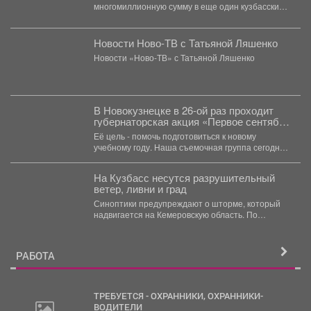
многомиллионную сумму в еще один кузбасский
город. Губернатор Кузбасса Илья Середюк...
Новости Ново-ТВ с Татьяной Ляшенко
Новости «Ново-ТВ» с Татьяной Ляшенко
В Новокузнецке в 26-ой раз проходит
губернаторская акция «Первое сентября
каждому школьнику».
Её цель - помочь подготовиться к новому
учебному году. Наша съемочная группа сегодня
посетила социальную...
На Кузбасс несутся разрушительный
ветер, ливни и град
Синоптики предупреждают о шторме, который
надвигается на Кемеровскую область. По
данным Кемеровского гидрометцентра, в...
РАБОТА
ТРЕБУЕТСЯ - ОХРАННИКИ, ОХРАННИКИ-
ВОДИТЕЛИ