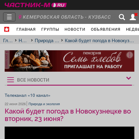
☰
КЕМЕРОВСКАЯ ОБЛАСТЬ - КУЗБАСС
ГЛАВНАЯ
ГРУППЫ
НОВОСТИ
ОБЪЯВЛЕНИЯ
НЕДВ
Главная
Группы
Новости
Главная
Новости
Природа и экология
Какой будет погода в Новокузнецке во вторник, 23 июня?
реклама
Объявления
Недвижимость
Услуги
ВСЕ НОВОСТИ
Рукбрики
новостей
Телеканал «10 канал»
22 июня 2026
Природа и экология
Работа
Транспорт
Компании
Какой будет погода в Новокузнецке во
вторник, 23 июня?