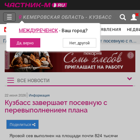
☰
КЕМЕРОВСКАЯ ОБЛАСТЬ - КУЗБАСС
ГЛАВНАЯ
ГРУППЫ
НОВОСТИ
ОБЪЯВЛЕНИЯ
НЕДВ
МЕЖДУРЕЧЕНСК
- Ваш город?
Главная
Группы
Новости
Главная
Новости
Информация
Кузбасс завершает посевную с перевыполнением плана
реклама
Объявления
Недвижимость
Услуги
ВСЕ НОВОСТИ
Рукбрики
новостей
22 июня 2026
Информация
Кузбасс завершает посевную с
Работа
Транспорт
Компании
перевыполнением плана
Поделиться
Яровой сев выполнен на площади почти 824 тысячи