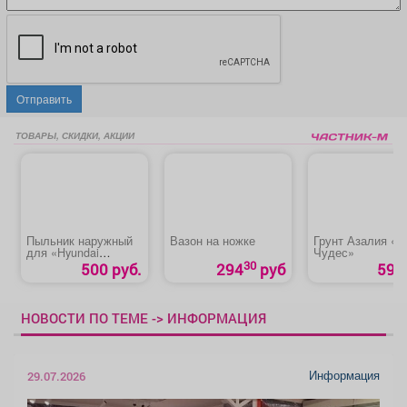
Отправить
ТОВАРЫ, СКИДКИ, АКЦИИ
Пыльник наружный
Вазон на ножке
Грунт Азалия «С
для «Hyundai
Чудес»
Solaris»
30
500 руб.
294
руб
59 р
НОВОСТИ ПО ТЕМЕ -> ИНФОРМАЦИЯ
Информация
29.07.2026