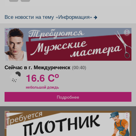
Все новости на тему «Информация»
реклама
Сейчас в г. Междуреченск
(00:40)
o
16.6 C
небольшой дождь
Подробнее
реклама