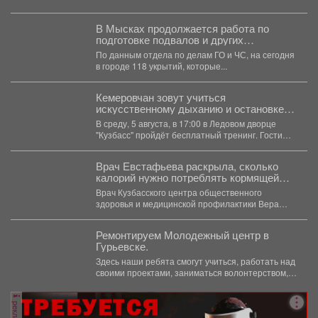
В Мысках продолжается работа по
подготовке подвалов и других
заглубленных помещений для укрытия
По данным отдела по делам ГО и ЧС, на сегодня
населения на случай возникновения
в городе 118 укрытий, которые...
чрезвычайных ситуаций
Кемеровчан зовут учиться
искусственному дыханию и остановке
кровотечения
В среду, 5 августа, в 17:00 в Ледовом дворце
"Кузбасс" пройдёт бесплатный тренинг. Гости
смогут...
Врач Евстафьева раскрыла, сколько
калорий нужно потреблять кормящей
маме
Врач Кузбасского центра общественного
здоровья и медицинской профилактики Вера
Евстафьева поясняет, что количество калорий
зависит...
Ремонтируем Молодежный центр в
Гурьевске.
Здесь наши ребята смогут учиться, работать над
своими проектами, заниматься волонтерством,
творчеством и воплощать в...
реклама