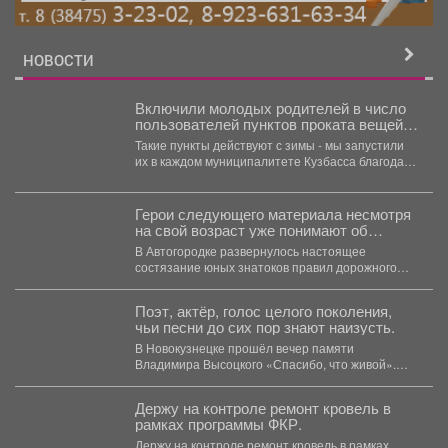
НОВОСТИ
Включили молодых родителей в число
пользователей пунктов проката вещей
для новорожденных.
Такие пункты действуют с зимы - мы запустили
их в каждом муниципалитете Кузбасса благодаря
нацпроекту...
Герои следующего материала несмотря
на свой возраст уже понимают об
ответственности на проезжей части.
В Автогородке развернулось настоящее
состязание юных знатоков правил дорожного
движения.
Поэт, актёр, голос целого поколения,
чьи песни до сих пор знают наизусть.
В Новокузнецке прошёл вечер памяти
Владимира Высоцкого «Спасибо, что живой».
Бессмертные хиты исполнили барды со...
Держу на контроле ремонт кровель в
рамках программы ФКР.
Держу на контроле ремонт кровель в рамках