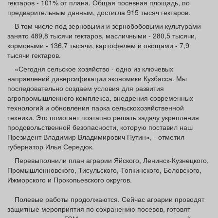
гектаров - 101% от плана. Общая посевная площадь, по
Афиша
Обучение
Проекты
предварительным данным, достигла 915 тысяч гектаров.
В том числе под зерновыми и зернобобовыми культурами
занято 489,8 тысячи гектаров, масличными - 280,5 тысячи,
кормовыми - 136,7 тысячи, картофелем и овощами - 7,9
тысячи гектаров.
Товары
Поздравления
Погода
«Сегодня сельское хозяйство - одно из ключевых
направлений диверсификации экономики Кузбасса. Мы
последовательно создаем условия для развития
агропромышленного комплекса, внедрения современных
технологий и обновления парка сельскохозяйственной
ТВ программа
Я - пенсионер
техники. Это помогает поэтапно решать задачу укрепления
продовольственной безопасности, которую поставил наш
Президент Владимир Владимирович Путин», - отметил
губернатор Илья Середюк.
Перевыполнили план аграрии Яйского, Ленинск-Кузнецкого,
Промышленновского, Тисульского, Топкинского, Беловского,
Ижморского и Прокопьевского округов.
Полевые работы продолжаются. Сейчас аграрии проводят
защитные мероприятия по сохранению посевов, готовят