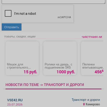
Отправить
ТОВАРЫ, СКИДКИ, АКЦИИ
Мешок для
Ролики на дверь, с
Пеленки
строительного
подшипником SKS
впитывающие
мусора
«Медлил» эконо
60
15 руб.
1000 руб.
456
НОВОСТИ ПО ТЕМЕ -> ТРАНСПОРТ И ДОРОГИ
Транспорт и дороги
VSE42.RU
Кемерово
23.07.2026