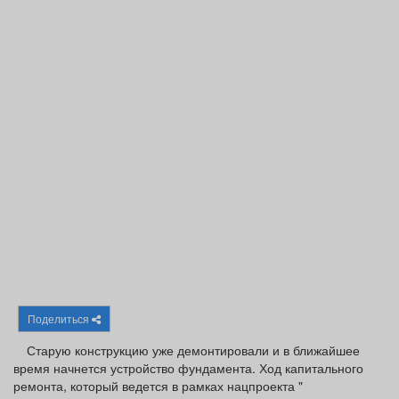
Афиша
Обучение
Проекты
Товары
Поздравления
Погода
ТВ программа
Я - пенсионер
Поделиться
Старую конструкцию уже демонтировали и в ближайшее
время начнется устройство фундамента. Ход капитального
ремонта, который ведется в рамках нацпроекта "