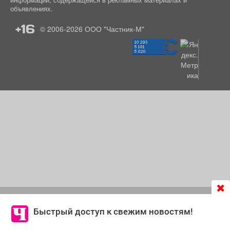
объявлениях.
+16
© 2006-2026
ООО "Частник-М"
Продолжая использовать сайт
chastnik-m.ru
, Вы даете
согласие на обработку файлов cookie, которые
Быстрый доступ к свежим новостям!
обеспечивают корректную работу сайта и сбора