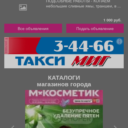
ПОДСОБНЫЕ РАБОТЫ - КОПАЕМ
небольшие
сливные ямы, траншеи, в ...
1 000 руб.
Все объявления
Подать объявление
реклама
КАТАЛОГИ
магазинов города
П
С
р
л
е
е
д
д
ы
у