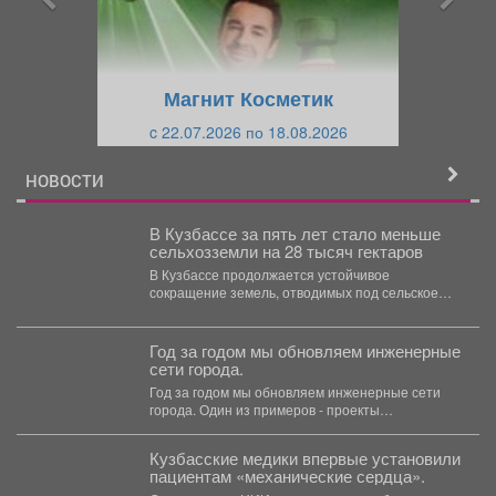
д
ю
у
щ
щ
и
Магнит Косметик
и
й
c 22.07.2026 по 18.08.2026
й
НОВОСТИ
В Кузбассе за пять лет стало меньше
сельхозземли на 28 тысяч гектаров
В Кузбассе продолжается устойчивое
сокращение земель, отводимых под сельское
хозяйство. По данным NGS42.RU, в 2026...
Год за годом мы обновляем инженерные
сети города.
Год за годом мы обновляем инженерные сети
города. Один из примеров - проекты
Водоканала....
Кузбасские медики впервые установили
пациентам «механические сердца».