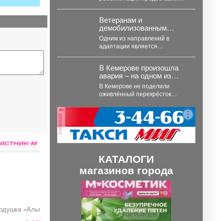
драйве электроколясок.
кузбасский филиал Госфонда
«Защитники Отечества».
Ветеранам и
демобилизованным
участникам СВО
Одним из направлений в
помогают адаптироваться
адаптации является
к мирной жизни.
трудоустройство. Сегодня
расскажем о реализации
В Кемерове произошла
национального проекта на
авария – на одном из
примере...
самых "защищённых"
В Кемерове не поделили
перекрёстков
оживлённый перекрёсток
иномарки, одной из них
вырвало колесо. В
реклама
понедельник,...
КАТАЛОГИ
магазинов города
П
С
р
л
одушка «Альпака»
Лопата-скрепер
Фужеры для коньяк
е
е
«Ратник»