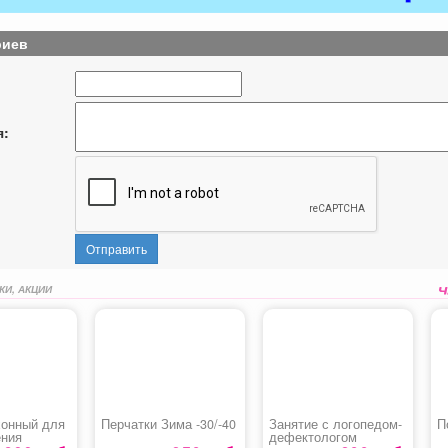
риев
я:
Отправить
КИ, АКЦИИ
хонный для
Перчатки Зима -30/-40
Занятие с логопедом-
П
ения
дефектологом