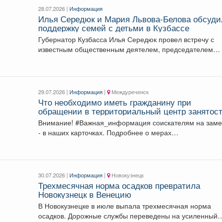
28.07.2026 |
Информация
Илья Середюк и Мария Львова-Белова обсуд
поддержку семей с детьми в Кузбассе
Губернатор Кузбасса Илья Середюк провел встречу с
известным общественным деятелем, председателем
Общероссийской общественно-государственной
организации «Фонд...
29.07.2026 |
Информация
|
Междуреченск
Что необходимо иметь гражданину при
обращении в территориальный центр занятос
населения
Внимание! #Важная_информация соискателям на заметку
- в наших карточках. Подробнее о мерах
государственной...
30.07.2026 |
Информация
|
Новокузнецк
Трехмесячная норма осадков превратила
Новокузнецк в Венецию
В Новокузнецке в июле выпала трехмесячная норма
осадков. Дорожные службы переведены на усиленный