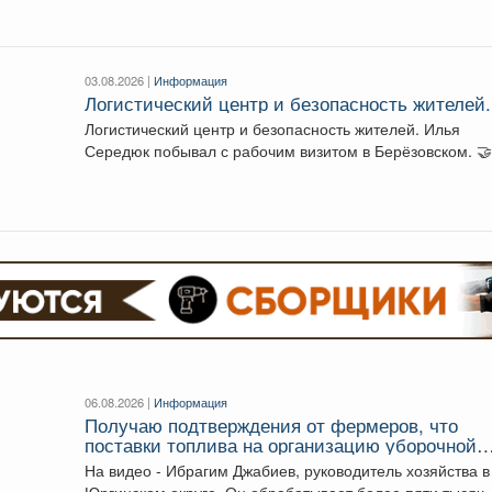
режим, идет...
03.08.2026 |
Информация
Логистический центр и безопасность жителей.
Логистический центр и безопасность жителей. Илья
06.08.2026 |
Информация
Получаю подтверждения от фермеров, что
поставки топлива на организацию уборочной
кампании уже начались.
На видео - Ибрагим Джабиев, руководитель хозяйства в
Юргинском округе. Он обрабатывает более пяти тысяч..