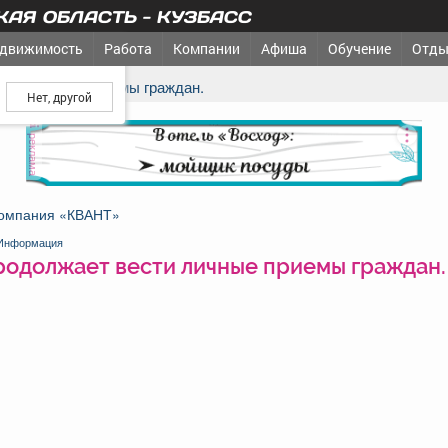
АЯ ОБЛАСТЬ - КУЗБАСС
движимость
Работа
Компании
Афиша
Обучение
Отды
ш город?
ести личные приемы граждан.
реклама
омпания «КВАНТ»
Информация
продолжает вести личные приемы граждан.