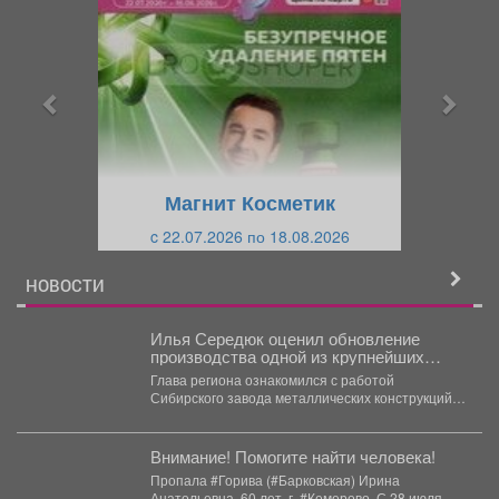
р
л
е
е
д
д
ы
у
д
ю
у
щ
щ
и
Магнит Косметик
и
й
c 22.07.2026 по 18.08.2026
й
НОВОСТИ
Илья Середюк оценил обновление
производства одной из крупнейших
промышленных компаний Кузбасса
Глава региона ознакомился с работой
Сибирского завода металлических конструкций и
обсудил с руководством компании
«Сибшахтострой»...
Внимание! Помогите найти человека!
Пропала #Горива (#Барковская) Ирина
Анатольевна, 60 лет, г. #Кемерово. С 28 июля