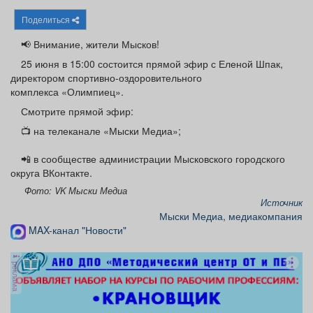
Афиша
Обучение
Проекты
Поделиться
📢 Внимание, жители Мысков!
25 июня в 15:00 состоится прямой эфир с Еленой Шпак,
директором спортивно-оздоровительного
Товары
Поздравления
Погода
комплекса «Олимпиец».
Смотрите прямой эфир:
📺 на телеканале «Мыски Медиа»;
📲 в сообществе администрации Мысковского городского
ТВ программа
Я - пенсионер
округа ВКонтакте.
Фото: VK Мыски Медиа
Источник
Мыски Медиа, медиакомпания
MAX-канал "Новости"
реклама