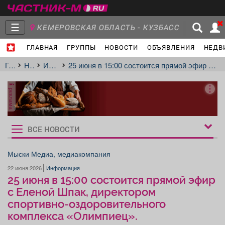
☰
КЕМЕРОВСКАЯ ОБЛАСТЬ - КУЗБАСС
ГЛАВНАЯ
ГРУППЫ
НОВОСТИ
ОБЪЯВЛЕНИЯ
НЕДВ
Главная
Группы
Новости
Главная
Новости
Информация
25 июня в 15:00 состоится прямой эфир с Еленой Шпак, директором спортивно-оздоровительного комплекса «Олимпиец».
реклама
Объявления
Недвижимость
Услуги
ВСЕ НОВОСТИ
Рукбрики
новостей
Мыски Медиа, медиакомпания
22 июня 2026
Информация
Работа
Транспорт
Компании
25 июня в 15:00 состоится прямой эфир
с Еленой Шпак, директором
спортивно-оздоровительного
комплекса «Олимпиец».