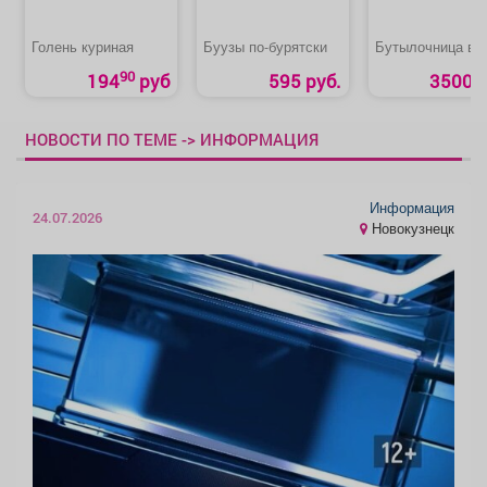
Голень куриная
Буузы по-бурятски
Бутылочница в б
90
194
руб
595 руб.
3500 р
НОВОСТИ ПО ТЕМЕ -> ИНФОРМАЦИЯ
Информация
24.07.2026
Новокузнецк