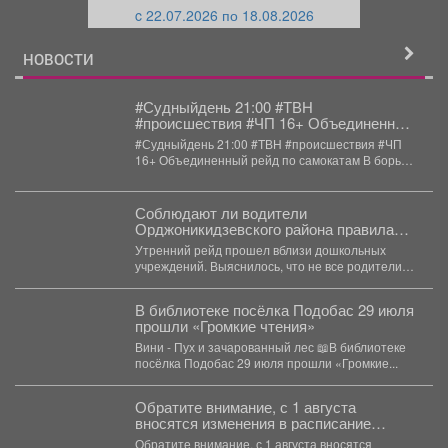
c 22.07.2026 по 18.08.2026
й
НОВОСТИ
#Судныйдень 21:00 #ТВН
#происшествия #ЧП 16+ Объединенный
рейд по самокатам В борьбе с
#Судныйдень 21:00 #ТВН #происшествия #ЧП
правонарушениями все средства
16+ Объединенный рейд по самокатам В борьбе
хороши.
с...
Соблюдают ли водители
Орджоникидзевского района правила
перевозки несовершеннолетних,
Утренний рейд прошел вблизи дошкольных
проверили Госавтоинспекторы.
учреждений. Выяснилось, что не все родители
следуют Правилам дорожного движения....
В библиотеке посёлка Подобас 29 июля
прошли «Громкие чтения»
Вини - Пух и зачарованный лес 📖В библиотеке
посёлка Подобас 29 июля прошли «Громкие...
Обратите внимание, с 1 августа
вносятся изменения в расписание
движения автобусов.
Обратите внимание, с 1 августа вносятся