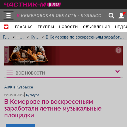
☰
КЕМЕРОВСКАЯ ОБЛАСТЬ - КУЗБАСС
ГЛАВНАЯ
ГРУППЫ
НОВОСТИ
ОБЪЯВЛЕНИЯ
НЕДВ
Главная
Группы
Новости
Главная
Новости
Культура
В Кемерове по воскресеньям заработали летние музыкальные площадки
реклама
Объявления
Недвижимость
Услуги
ВСЕ НОВОСТИ
Рукбрики
новостей
АиФ в Кузбассе
22 июня 2026
Культура
Работа
Транспорт
Компании
В Кемерове по воскресеньям
заработали летние музыкальные
площадки