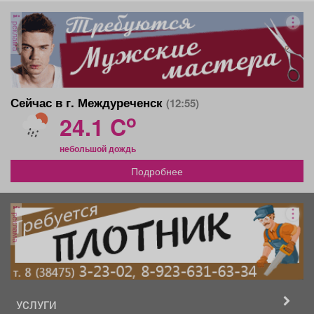
реклама
Сейчас в г. Междуреченск
(12:55)
o
24.1 C
небольшой дождь
Подробнее
реклама
УСЛУГИ