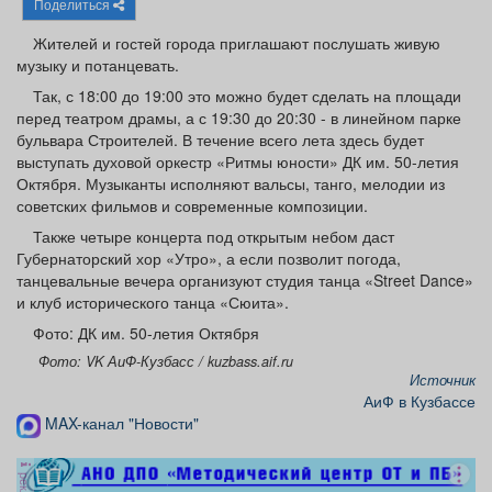
Поделиться
Афиша
Обучение
Проекты
Жителей и гостей города приглашают послушать живую
музыку и потанцевать.
Так, с 18:00 до 19:00 это можно будет сделать на площади
перед театром драмы, а с 19:30 до 20:30 - в линейном парке
Товары
Поздравления
Погода
бульвара Строителей. В течение всего лета здесь будет
выступать духовой оркестр «Ритмы юности» ДК им. 50-летия
Октября. Музыканты исполняют вальсы, танго, мелодии из
советских фильмов и современные композиции.
Также четыре концерта под открытым небом даст
Губернаторский хор «Утро», а если позволит погода,
ТВ программа
Я - пенсионер
танцевальные вечера организуют студия танца «Street Dance»
и клуб исторического танца «Сюита».
Фото: ДК им. 50-летия Октября
Фото: VK АиФ-Кузбасс / kuzbass.aif.ru
Источник
АиФ в Кузбассе
MAX-канал "Новости"