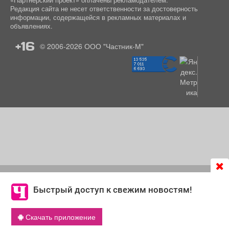
«Партнёрский проект» оплачены рекламодателем.
Редакция сайта не несет ответственности за достоверность
информации, содержащейся в рекламных материалах и
объявлениях.
+16
© 2006-2026
ООО "Частник-М"
Продолжая использовать сайт
chastnik-m.ru
, Вы даете
согласие на обработку файлов cookie, которые
Быстрый доступ к свежим новостям!
обеспечивают корректную работу сайта и сбора
информации для улучшения качества сервисов.
Скачать приложение
Что такое cookie