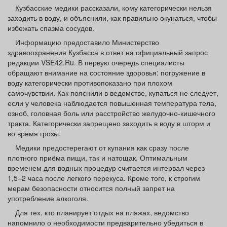
Афиша
Обучение
Проекты
Кузбасские медики рассказали, кому категорически нельзя
заходить в воду, и объяснили, как правильно окунаться, чтобы
избежать спазма сосудов.
Информацию предоставило Министерство
здравоохранения Кузбасса в ответ на официальный запрос
редакции VSE42.Ru. В первую очередь специалисты
Товары
Поздравления
Погода
обращают внимание на состояние здоровья: погружение в
воду категорически противопоказано при плохом
самочувствии. Как пояснили в ведомстве, купаться не следует,
если у человека наблюдается повышенная температура тела,
озноб, головная боль или расстройство желудочно-кишечного
ТВ программа
Я - пенсионер
тракта. Категорически запрещено заходить в воду в шторм и
во время грозы.
Медики предостерегают от купания как сразу после
плотного приёма пищи, так и натощак. Оптимальным
временем для водных процедур считается интервал через
1,5–2 часа после легкого перекуса. Кроме того, к строгим
мерам безопасности относится полный запрет на
употребление алкоголя.
Для тех, кто планирует отдых на пляжах, ведомство
напомнило о необходимости предварительно убедиться в