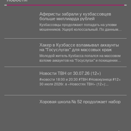
Аферисты забрали у кузбассовцев
больше миллиарда рублей
Кузбассовцы продолжают попадать на уловки
мошенников. Ущерб колоссальный. По данным
полиции Кузбасса, с начала...
Хакер в Кузбассе взламывал аккаунты
на "Госуслугах" для массовых краж
Молодой житель Кузбасса попался на массовом
взломе аккаунтов на "Госуслугах" и похищении
денег у людей....
Новости ТВН от 30.07.26 (12+)
#новости 18:00 и 20:30 #ТВН #Новокузнецк #12+
30 июля 2026г. в «Новостях ТВН» (12+):...
Хоровая школа № 52 продолжает набор