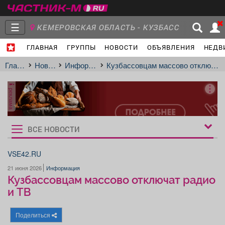
☰
КЕМЕРОВСКАЯ ОБЛАСТЬ - КУЗБАСС
ГЛАВНАЯ
ГРУППЫ
НОВОСТИ
ОБЪЯВЛЕНИЯ
НЕДВ
Главная
Группы
Новости
Главная
Новости
Информация
Кузбассовцам массово отключат радио и ТВ
реклама
Объявления
Недвижимость
Услуги
ВСЕ НОВОСТИ
Рукбрики
новостей
VSE42.RU
21 июня 2026
Информация
Работа
Транспорт
Компании
Кузбассовцам массово отключат радио
и ТВ
Поделиться