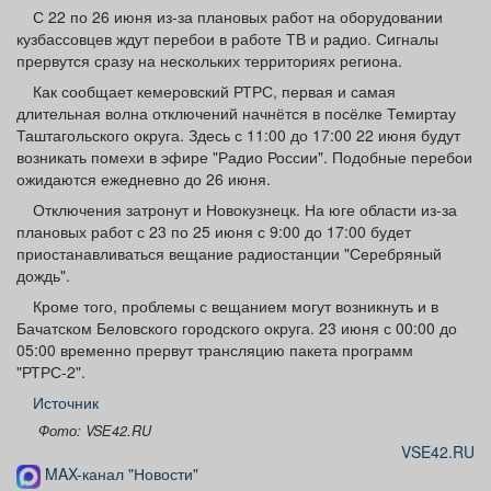
Афиша
Обучение
Проекты
С 22 по 26 июня из-за плановых работ на оборудовании
кузбассовцев ждут перебои в работе ТВ и радио. Сигналы
прервутся сразу на нескольких территориях региона.
Как сообщает кемеровский РТРС, первая и самая
длительная волна отключений начнётся в посёлке Темиртау
Таштагольского округа. Здесь с 11:00 до 17:00 22 июня будут
Товары
Поздравления
Погода
возникать помехи в эфире "Радио России". Подобные перебои
ожидаются ежедневно до 26 июня.
Отключения затронут и Новокузнецк. На юге области из-за
плановых работ с 23 по 25 июня с 9:00 до 17:00 будет
приостанавливаться вещание радиостанции "Серебряный
ТВ программа
Я - пенсионер
дождь".
Кроме того, проблемы с вещанием могут возникнуть и в
Бачатском Беловского городского округа. 23 июня с 00:00 до
05:00 временно прервут трансляцию пакета программ
"РТРС-2".
Источник
Фото: VSЕ42.RU
VSE42.RU
MAX-канал "Новости"