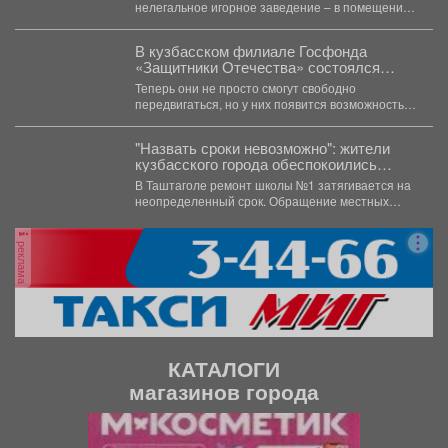
нелегальное игорное заведение – в помещении
на 10-м микрорайоне работали игровые...
В кузбасском филиале Госфонда
«Защитники Отечества» состоялся
тест-драйв высокотехнологичных
Теперь они не просто смогут свободно
технических средств реабилитации для
передвигаться, но у них появится возможность и
ветеранов специальной военной
заниматься спортом....
операции с нарушениями опорно-
двигательн
"Назвать сроки невозможно": жители
кузбасского города обеспокоились
судьбой школы
В Таштаголе ремонт школы №1 затягивается на
неопределенный срок. Обращение местных
жителей появилось в...
реклама
КАТАЛОГИ
магазинов города
П
С