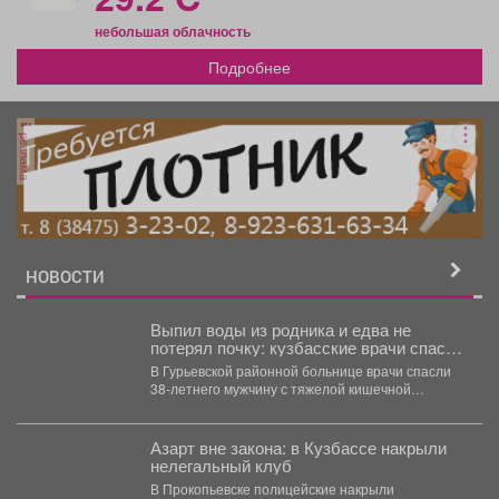
небольшая облачность
Подробнее
реклама
НОВОСТИ
Выпил воды из родника и едва не
потерял почку: кузбасские врачи спасли
пациента
В Гурьевской районной больнице врачи спасли
38-летнего мужчину с тяжелой кишечной
инфекцией, сохранив ему пересаженную...
Азарт вне закона: в Кузбассе накрыли
нелегальный клуб
В Прокопьевске полицейские накрыли