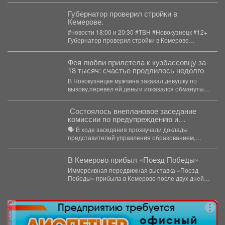
Губернатор проверил стройки в
Кемерове.
#новости 18:00 и 20:30 #ТВН #Новокузнецк #12+
Губернатор проверил стройки в Кемерове
Губернатор...
Фея любви прилетела к кузбассовцу за
18 тысяч: счастье продлилось недолго
В Новокузнецке мужчина заказал девушку по
вызову,перевел ей деньги иоказался обманутым.
В Новокузнецке полицейские...
Состоялось внеплановое заседание
комиссии по предупреждению и
ликвидации чрезвычайных ситуаций и
🗣️ В ходе заседания прозвучали доклады
пожарной безопасности
представителей управления образованием,
сотрудников МЧС и мысковского Водоканала. ...
В Кемерово прибыл «Поезд Победы»
Иммерсивная передвижная выставка «Поезд
Победы» прибыла в Кемерово после двух дней
работы в Новокузнецке. Торжественное...
реклама