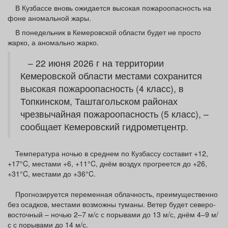
Афиша
Обучение
Проекты
В Кузбассе вновь ожидается высокая пожароопасность на
фоне аномальной жары.
В понедельник в Кемеровской области будет не просто
жарко, а аномально жарко.
– 22 июня 2026 г на территории
Товары
Поздравления
Погода
Кемеровской области местами сохранится
высокая пожароопасность (4 класс), в
Топкинском, Таштагольском районах
чрезвычайная пожароопасность (5 класс), –
ТВ программа
Я - пенсионер
сообщает Кемеровский гидрометцентр.
Температура ночью в среднем по Кузбассу составит +12,
+17°C, местами +6, +11°C, днём воздух прогреется до +26,
+31°C, местами до +36°C.
Прогнозируется переменная облачность, преимущественно
без осадков, местами возможны туманы. Ветер будет северо-
восточный – ночью 2–7 м/с с порывами до 13 м/с, днём 4–9 м/
с с порывами до 14 м/с.