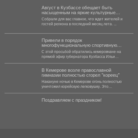
Август в Кузбассе обещает быть
насыщенным на яркие культурные
события.
Собрали для вас главное, что ждет жителей и
гостей региона в последний месяц лета. ...
Привели в порядок
многофункциональную спортивную
площадку на улице Притомская
С этой просьбой обратились кемеровчане на
Набережная, 1А
прямой эфир губернатора Кузбасса Ильи
Владимировича Середюка ...
В Кемерове возле православной
гимназии полностью сгорел "кореец"
Накануне ночью в Кемерове огонь полностью
уничтожил корейскую легковушку. Это
произошло недалеко от гимназии. ...
Поздравляем с праздником!