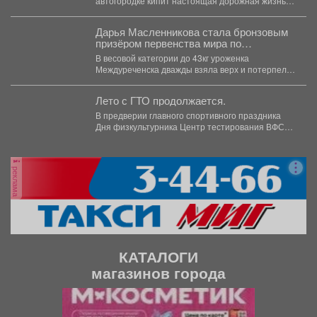
автогородке кипит настоящая дорожная жизнь.
И, знаете, она...
Дарья Масленникова стала бронзовым
призёром первенства мира по
спортивной борьбе.
В весовой категории до 43кг уроженка
Междуреченска дважды взяла верх и потерпела
одно поражение. В...
Лето с ГТО продолжается.
В предверии главного спортивного праздника
Дня физкультурника Центр тестирования ВФСК
ГТО МАУ ДО "Спортивной...
реклама
КАТАЛОГИ
магазинов города
П
С
р
л