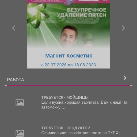
е
е
д
д
ы
у
д
ю
у
щ
щ
и
Магнит Косметик
и
й
c 22.07.2026 по 18.08.2026
й
РАБОТА
ТРЕБУЕТСЯ - МОЙЩИЦЫ
Если нужна хорошая зарплата, Вам к нам! На
автомойку....
ТРЕБУЕТСЯ - КОНДУКТОР
Официальная заработная плата по ТКРФ;