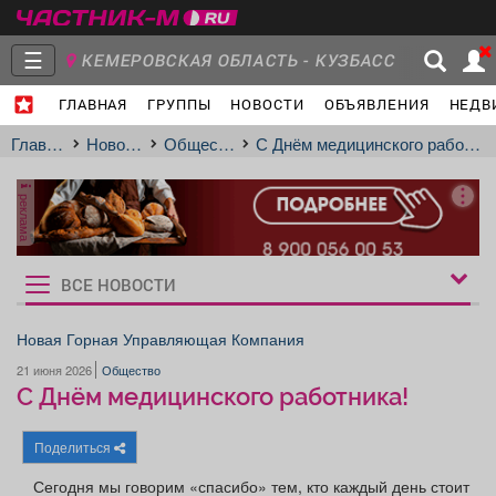
☰
КЕМЕРОВСКАЯ ОБЛАСТЬ - КУЗБАСС
ГЛАВНАЯ
ГРУППЫ
НОВОСТИ
ОБЪЯВЛЕНИЯ
НЕДВ
Главная
Группы
Новости
Главная
Новости
Общество
С Днём медицинского работника!
реклама
Объявления
Недвижимость
Услуги
ВСЕ НОВОСТИ
Рукбрики
новостей
Новая Горная Управляющая Компания
21 июня 2026
Общество
Работа
Транспорт
Компании
С Днём медицинского работника!
Поделиться
Сегодня мы говорим «спасибо» тем, кто каждый день стоит