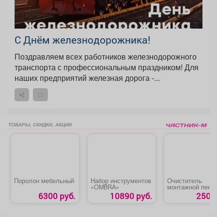
С Днём железнодорожника!
Поздравляем всех работников железнодорожного
транспорта с профессиональным праздником! Для
наших предприятий железная дорога -...
ТОВАРЫ, СКИДКИ, АКЦИИ
Поролон мебельный
Набор инструментов
Очиститель
«OMBRA»
монтажной пены
«BULL»
6300 руб.
10890 руб.
250 р