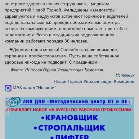
на страже здоровья наших сотрудников, - медикам
Афиша
Обучение
Проекты
предприятий Новой Горной. Фельдшеры и медсёстры
здравпунктов и медпунктов встречают горняков и водителей
ещё до начала смены: проводят обязательные осмотры,
следят за самочувствием, оперативно помогают при любых
недомоганиях. Всего в медицинских подразделениях
Товары
Поздравления
Погода
компании работают порядка 30 человек.
❤Дорогие наши медики! Спасибо за ваши внимание,
терпение и профессионализм. Пусть ваше собственное
здоровье никогда не подводит! С праздником!
Фото: VK Новая Горная Управляющая Компания
ТВ программа
Я - пенсионер
Источник
Новая Горная Управляющая Компания
MAX-канал "Новости"
реклама