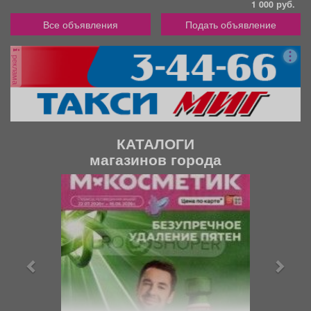
1 000 руб.
Все объявления
Подать объявление
реклама
КАТАЛОГИ
магазинов города
П
С
р
л
е
е
д
д
ы
у
д
ю
у
щ