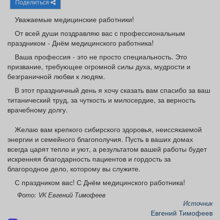
Поделиться
Афиша
Обучение
Проекты
Уважаемые медицинские работники!
От всей души поздравляю вас с профессиональным
праздником - Днём медицинского работника!
Ваша профессия - это не просто специальность. Это
Товары
Поздравления
Погода
призвание, требующее огромной силы духа, мудрости и
безграничной любви к людям.
В этот праздничный день я хочу сказать вам спасибо за ваш
титанический труд, за чуткость и милосердие, за верность
врачебному долгу.
ТВ программа
Я - пенсионер
Желаю вам крепкого сибирского здоровья, неиссякаемой
энергии и семейного благополучия. Пусть в ваших домах
всегда царят тепло и уют, а результатом вашей работы будет
искренняя благодарность пациентов и гордость за
благородное дело, которому вы служите.
С праздником вас! С Днём медицинского работника!
Фото: VK Евгений Тимофеев
Источник
Евгений Тимофеев