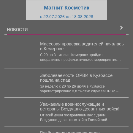
щ
и
Магнит Косметик
и
й
c 22.07.2026 по 18.08.2026
й
НОВОСТИ
Массовая проверка водителей началась
в Кемерове
С 29 по 31 июля в Кемерове пройдет
оперативно-профилактическое мероприятие
"Водитель без права управления". ...
Заболеваемость ОРВИ в Кузбассе
пошла на спад
За неделю с 20 по 26 июля в Кузбассе
зарегистрировано 3,8 тысячи случаев ОРВИ –...
Уважаемые военнослужащие и
ветераны Воздушно-десантных войск!
От всей души поздравляем вас с Днём
Воздушно-десантных войск Российской
Федерации! Этот праздник по...
Возбуждено уголовное дело: