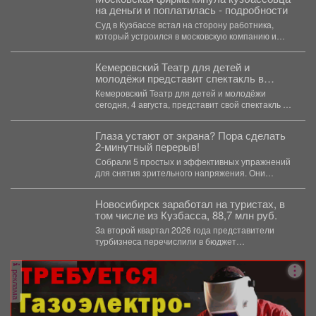
на деньги и поплатилась - подробности
Суд в Кузбассе встал на сторону работника,
который устроился в московскую компанию и
остался без...
Кемеровский Театр для детей и
молодёжи представит спектакль в
Москве
Кемеровский Театр для детей и молодёжи
сегодня, 4 августа, представит свой спектакль на
открытом международном...
Глаза устают от экрана? Пора сделать
2-минутный перерыв!
Собрали 5 простых и эффективных упражнений
для снятия зрительного напряжения. Они
займут буквально пару минут....
Новосибирск заработал на туристах, в
том числе из Кузбасса, 88,7 млн руб.
За второй квартал 2026 года представители
турбизнеса перечислили в бюджет
Новосибирска 32,4 млн рублей. Всего...
реклама