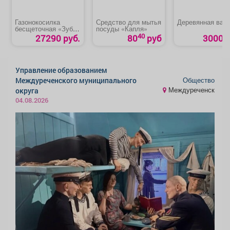
Газонокосилка
Средство для мытья
Деревянная ваза
бесщеточная «Зубр
посуды «Капля»
ГКЛ-4336-42»
40
27290 руб.
80
руб
3000 р
Управление образованием
Общество
Междуреченского муниципального
Междуреченск
округа
04.08.2026