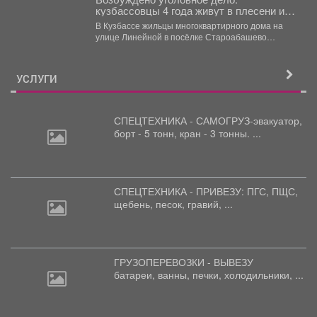
кузбассовцы 4 года живут в плесени и
ждут помощи
В Кузбассе жильцы многоквартирного дома на
улице Линейной в посёлке Староабашево
Новокузнецкого округа больше года...
УСЛУГИ
СПЕЦТЕХНИКА - САМОГРУЗ-эвакуатор,
борт
- 5 тонн, кран - 3 тонны. ...
СПЕЦТЕХНИКА - ПРИВЕЗУ: ПГС,
ПЩС,
щебень, песок, гравий, ...
ГРУЗОПЕРЕВОЗКИ - ВЫВЕЗУ
батареи,
ванны, печки, холодильники, ...