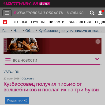
☰
КЕМЕРОВСКАЯ ОБЛАСТЬ - КУЗБАСС
ГЛАВНАЯ
ГРУППЫ
НОВОСТИ
ОБЪЯВЛЕНИЯ
НЕДВ
Главная
Группы
Новости
Главная
Новости
Общество
Кузбассовец получил письмо от волшебников и послал их на три буквы
реклама
Объявления
Недвижимость
Услуги
ВСЕ НОВОСТИ
Рукбрики
новостей
VSE42.RU
20 июня 2026
Общество
Работа
Транспорт
Компании
Кузбассовец получил письмо от
волшебников и послал их на три буквы
Поделиться