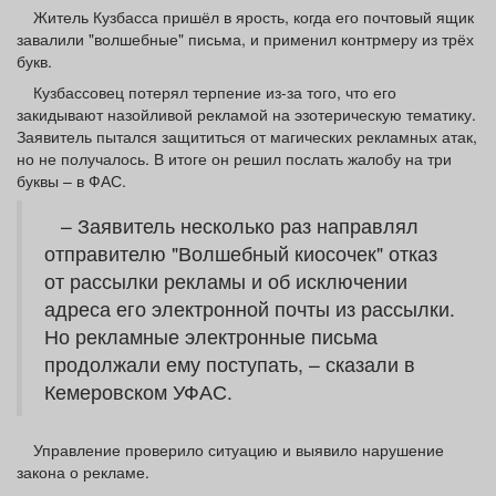
Афиша
Обучение
Проекты
Житель Кузбасса пришёл в ярость, когда его почтовый ящик
завалили "волшебные" письма, и применил контрмеру из трёх
букв.
Кузбассовец потерял терпение из-за того, что его
закидывают назойливой рекламой на эзотерическую тематику.
Заявитель пытался защититься от магических рекламных атак,
Товары
Поздравления
Погода
но не получалось. В итоге он решил послать жалобу на три
буквы – в ФАС.
– Заявитель несколько раз направлял
отправителю "Волшебный киосочек" отказ
ТВ программа
Я - пенсионер
от рассылки рекламы и об исключении
адреса его электронной почты из рассылки.
Но рекламные электронные письма
продолжали ему поступать, – сказали в
Кемеровском УФАС.
Управление проверило ситуацию и выявило нарушение
закона о рекламе.