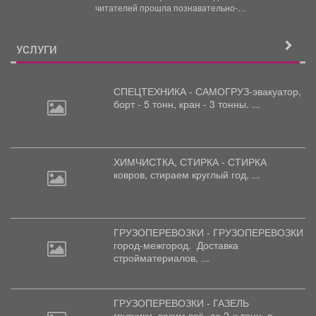
программа к Международному дню
читателей прошла познавательно-
светофора
развлекательная программа к Международному
дню...
УСЛУГИ
СПЕЦТЕХНИКА - САМОГРУЗ-эвакуатор,
борт
- 5 тонн, кран - 3 тонны. ...
ХИМЧИСТКА, СТИРКА - СТИРКА
ковров,
стираем круглый год, ...
ГРУЗОПЕРЕВОЗКИ - ГРУЗОПЕРЕВОЗКИ
город-межгород.
Доставка
стройматериалов, ...
ГРУЗОПЕРЕВОЗКИ - ГАЗЕЛЬ
грузчики,
возим всё, до 2-х тонн, в ...