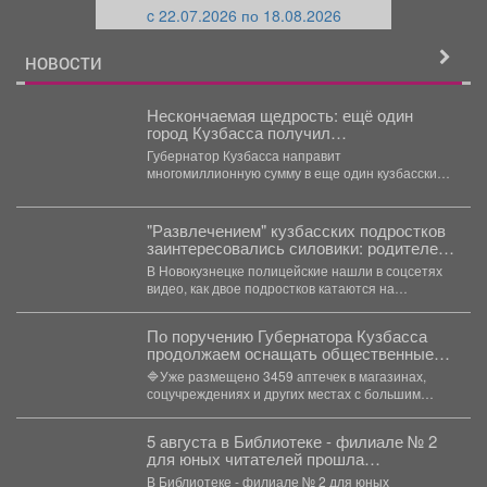
c 22.07.2026 по 18.08.2026
й
НОВОСТИ
Нескончаемая щедрость: ещё один
город Кузбасса получил
многомиллионный подарок от властей
Губернатор Кузбасса направит
многомиллионную сумму в еще один кузбасский
город. Губернатор Кузбасса Илья Середюк...
"Развлечением" кузбасских подростков
заинтересовались силовики: родителей
вызвали в полицию
В Новокузнецке полицейские нашли в соцсетях
видео, как двое подростков катаются на
троллейбусе, зацепившись сзади....
По поручению Губернатора Кузбасса
продолжаем оснащать общественные
пространства аптечками первой
🔷Уже размещено 3459 аптечек в магазинах,
помощи.
соцучреждениях и других местах с большим
потоком людей. Важно...
5 августа в Библиотеке - филиале № 2
для юных читателей прошла
познавательно-развлекательная
В Библиотеке - филиале № 2 для юных