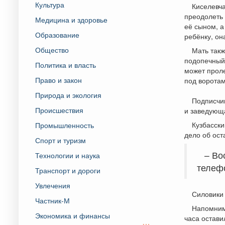
Культура
Киселевча
преодолеть 
Медицина и здоровье
её сыном, а
Образование
ребёнку, он
Общество
Мать такж
подопечный 
Политика и власть
может проле
Право и закон
под воротам
Природа и экология
Подписчик
Происшествия
и заведующа
Кузбасски
Промышленность
дело об ост
Спорт и туризм
– Во
Технологии и наука
телефо
Транспорт и дороги
Увлечения
Силовики
Частник-М
Напомним,
Экономика и финансы
часа остав