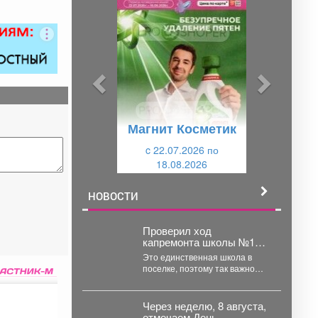
р
л
е
е
д
д
ы
у
д
ю
у
щ
Магнит Косметик
щ
и
и
c 22.07.2026 по
й
18.08.2026
й
НОВОСТИ
Проверил ход
капремонта школы №11 в
Шерегеше.
Это единственная школа в
поселке, поэтому так важно
вернуть ее в нормативное
состояние как можно...
Через неделю, 8 августа,
отмечаем День