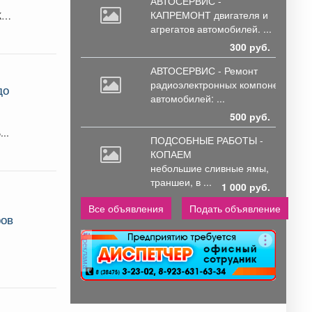
АВТОСЕРВИС -
КАПРЕМОНТ двигателя
и
Как
агрегатов автомобилей. ...
300 руб.
АВТОСЕРВИС - Ремонт
радиоэлектронных
компонентов
до
автомобилей: ...
500 руб.
д ли стоило показывать кассиру. В...
ПОДСОБНЫЕ РАБОТЫ -
КОПАЕМ
небольшие
сливные ямы,
траншеи, в ...
1 000 руб.
Все объявления
Подать объявление
ров
реклама