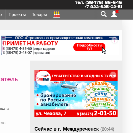
тел. (38475) 65-545
+7 923-625-02-51
х
Проекты
Товары
реклама
реклама
татель
нка в
его
Сейчас в г. Междуреченск
(20:44)