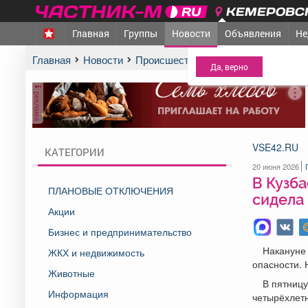
КЕМЕРОВСК
Главная
Группы
Новости
Объявления
Не
МЕЖДУРЕЧЕНСК
- Ва
Главная
Новости
Происшествия
В Кузбассе малыш
реклама
VSE42.RU
КАТЕГОРИИ
20 июня 2026
В Кузба
ПЛАНОВЫЕ ОТКЛЮЧЕНИЯ
сидела
Акции
Бизнес и предпринимательство
Накануне 
ЖКХ и недвижимость
опасности. 
Животные
В пятницу
Информация
четырёхлетн