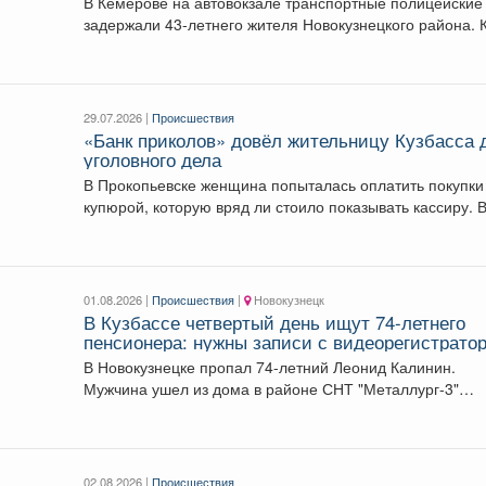
В Кемерове на автовокзале транспортные полицейские
задержали 43-летнего жителя Новокузнецкого района. 
сообщает Кузбасское ЛУ...
29.07.2026 |
Происшествия
«Банк приколов» довёл жительницу Кузбасса 
уголовного дела
В Прокопьевске женщина попыталась оплатить покупки
купюрой, которую вря
01.08.2026 |
Происшествия
|
Новокузнецк
В Кузбассе четвертый день ищут 74-летнего
пенсионера: нужны записи с видеорегистрато
В Новокузнецке пропал 74-летний Леонид Калинин.
Мужчина ушел из дома в районе СНТ "Металлург-3"
утром...
02.08.2026 |
Происшествия