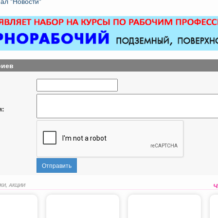
ал "Новости"
риев
я:
Отправить
КИ, АКЦИИ