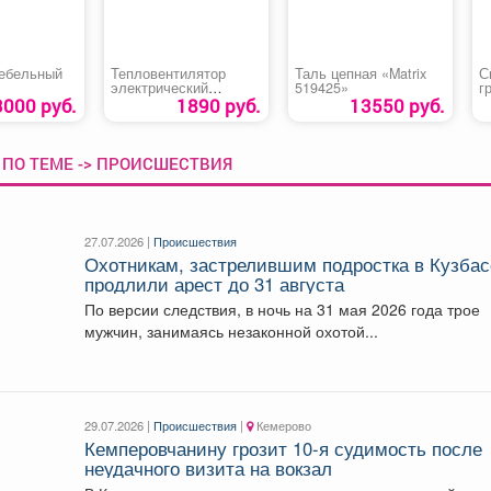
ебельный
Тепловентилятор
Таль цепная «Matrix
С
электрический
519425»
г
керамический «FHC-
3000 руб.
1890 руб.
13550 руб.
1500»
 ПО ТЕМЕ -> ПРОИСШЕСТВИЯ
27.07.2026 |
Происшествия
Охотникам, застрелившим подростка в Кузбас
продлили арест до 31 августа
По версии следствия, в ночь на 31 мая 2026 года трое
мужчин, занимаясь незаконной охотой...
29.07.2026 |
Происшествия
|
Кемерово
Кемперовчанину грозит 10-я судимость после
неудачного визита на вокзал