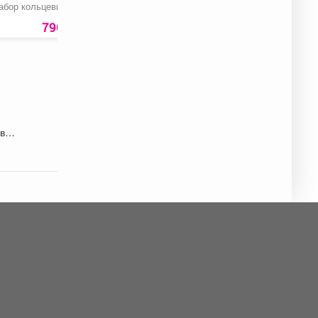
абор кольцевых пил
Домкрат
Лопата копальная
гидравлический
остроконечная
подкатной «ЕРМАК»
790 руб.
3057 руб.
149 ру
ва.