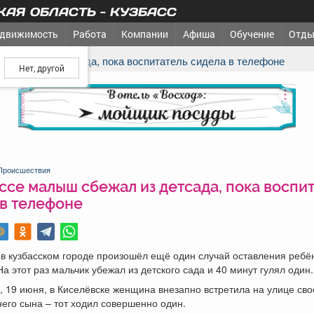
АЯ ОБЛАСТЬ - КУЗБАСС
движимость
Работа
Компании
Афиша
Обучение
Отды
ш город?
 сбежал из детсада, пока воспитатель сидела в телефоне
реклама
Происшествия
ссе малыш сбежал из детсада, пока воспи
 в телефоне
в кузбасском городе произошёл ещё один случай оставления ребё
На этот раз мальчик убежал из детского сада и 40 минут гулял один.
, 19 июня, в Киселёвске женщина внезапно встретила на улице сво
его сына – тот ходил совершенно один.