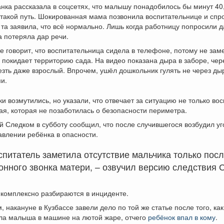
нка рассказала в соцсетях, что малышу понадобилось бы минут 40
такой путь. Шокированная мама позвонила воспитательнице и спро
 та заявила, что всё нормально. Лишь когда работницу попросили д
а потеряла дар речи.
е говорит, что воспитательница сидела в телефоне, потому не заме
покидает территорию сада. На видео показана дыра в заборе, чер
зть даже взрослый. Впрочем, ушёл дошкольник гулять не через дыр
и.
и возмутились, но указали, что отвечает за ситуацию не только вос
я, которая не позаботилась о безопасности периметра.
й Следком в субботу сообщил, что после случившегося возбудил у
авлении ребёнка в опасности.
спитатель заметила отсутствие мальчика только пос
нного звонка матери, – озвучил версию следствия С
 комплексно разбираются в инциденте.
 накануне в Кузбассе завели дело по той же статье после того, как
ила малыша в машине на лютой жаре, отчего
ребёнок впал в кому
.