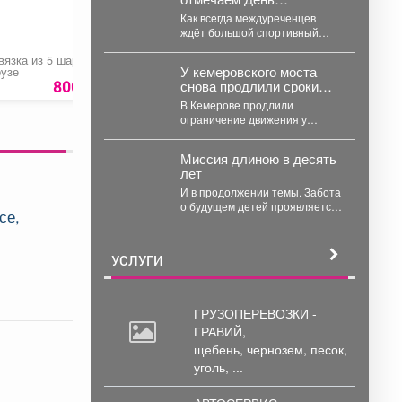
физкультурника.
Как всегда междуреченцев
ждёт большой спортивный
праздник на городском
вязка из 5 шаров на
Связка из 9 шаров на
Поролон мебельны
стадионе. Начнётся он с
У кемеровского моста
рузе
грузе
листовой
масштабного забега.
снова продлили сроки
800 руб.
1500 руб.
2450 ру
открытия: какие причины
В Кемерове продлили
на этот раз
ограничение движения у
Театрального моста. В
Кемерове продлевается
Миссия длиною в десять
временное ограничение
лет
автомобильного...
И в продолжении темы. Забота
о будущем детей проявляется
се,
по-разному. И пока одни
специалисты центра...
УСЛУГИ
ГРУЗОПЕРЕВОЗКИ -
ГРАВИЙ,
щебень,
чернозем, песок,
уголь, ...