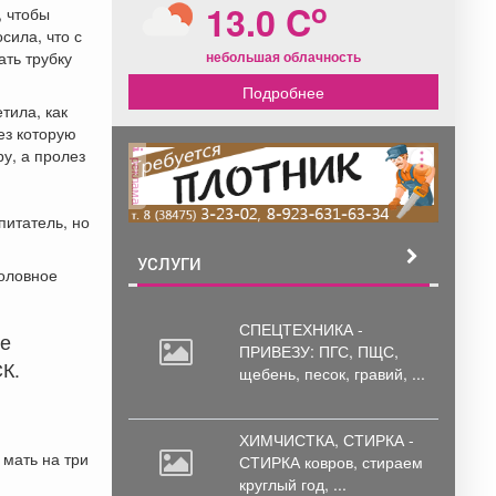
o
13.0 C
, чтобы
сила, что с
небольшая облачность
ать трубку
Подробнее
тила, как
ез которую
у, а пролез
реклама
питатель, но
УСЛУГИ
головное
СПЕЦТЕХНИКА -
ле
ПРИВЕЗУ: ПГС,
ПЩС,
К.
щебень, песок, гравий, ...
ХИМЧИСТКА, СТИРКА -
 мать на три
СТИРКА ковров,
стираем
круглый год, ...