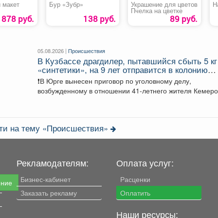
 макет
Бур «Зубр»
Украшение для цветов
Н
Пчелка на цветке
878 руб.
138 руб.
89 руб.
05.08.2026 |
Происшествия
В Кузбассе драгдилер, пытавшийся сбыть 5 кг
«синтетики», на 9 лет отправится в колонию
строгого режима
❗В Юрге вынесен приговор по уголовному делу,
возбужденному в отношении 41-летнего жителя Кемеро
Он обвинялся...
сти на тему «Происшествия»
Рекламодателям:
Оплата услуг:
Бизнес-кабинет
Расценки
ение
Заказать рекламу
Оплатить
Наши ресурсы: