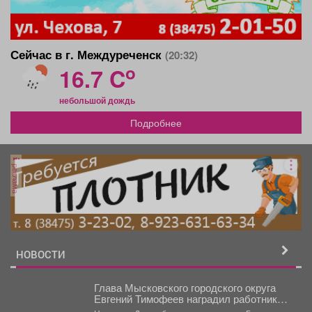
Сейчас в г. Междуреченск
(20:32)
o
16.7 C
небольшой дождь
Подробнее
реклама
НОВОСТИ
Глава Мысковского городского округа
Евгений Тимофеев наградил работников
торговли.