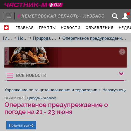
☰
КЕМЕРОВСКАЯ ОБЛАСТЬ - КУЗБАСС
ГЛАВНАЯ
ГРУППЫ
НОВОСТИ
ОБЪЯВЛЕНИЯ
НЕДВ
Главная
Группы
Новости
Главная
Новости
Природа и экология
Оперативное предупреждение о погоде на 21 - 23 июня
реклама
Объявления
Недвижимость
Услуги
ВСЕ НОВОСТИ
Рукбрики
новостей
Управление по защите населения и территории г. Новокузнецк
20 июня 2026
Природа и экология
Работа
Транспорт
Компании
Оперативное предупреждение о
погоде на 21 - 23 июня
Поделиться