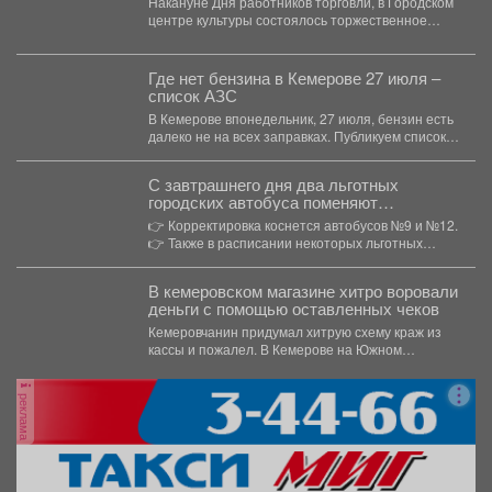
Накануне Дня работников торговли, в Городском
центре культуры состоялось торжественное
мероприятие, посвящённое профессиональному
празднику. ...
Где нет бензина в Кемерове 27 июля –
список АЗС
В Кемерове впонедельник, 27 июля, бензин есть
далеко не на всех заправках. Публикуем список
тех,...
С завтрашнего дня два льготных
городских автобуса поменяют
маршруты.
👉 Корректировка коснется автобусов №9 и №12.
👉 Также в расписании некоторых льготных
городских...
В кемеровском магазине хитро воровали
деньги с помощью оставленных чеков
Кемеровчанин придумал хитрую схему краж из
кассы и пожалел. В Кемерове на Южном
вскрыли...
реклама