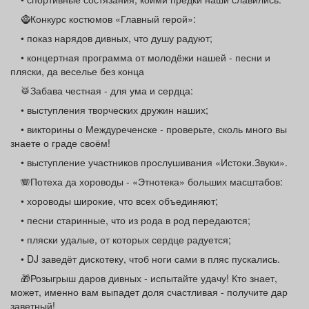
🧌Конкурс костюмов «Главный герой»:
• показ нарядов дивных, что душу радуют;
• концертная программа от молодёжи нашей - песни и
пляски, да веселье без конца
🥁Забава честная - для ума и сердца:
• выступления творческих дружин наших;
• викторины о Междуреченске - проверьте, сколь много вы
знаете о граде своём!
• выступление участников прослушивания «Истоки.Звуки».
🪗Потеха да хороводы - «Этнотека» больших масштабов:
• хороводы широкие, что всех объединяют;
• песни старинные, что из рода в род передаются;
• пляски удалые, от которых сердце радуется;
• DJ заведёт дискотеку, чтоб ноги сами в пляс пускались.
🎁Розыгрыш даров дивных - испытайте удачу! Кто знает,
может, именно вам выпадет доля счастливая - получите дар
заветный!