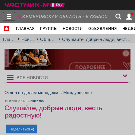
☰
КЕМЕРОВСКАЯ ОБЛАСТЬ - КУЗБАСС
ГЛАВНАЯ
ГРУППЫ
НОВОСТИ
ОБЪЯВЛЕНИЯ
НЕДВ
Главная
Группы
Новости
Главная
Новости
Общество
Слушайте, добрые люди, весть радостную!
реклама
Объявления
Недвижимость
Услуги
ВСЕ НОВОСТИ
Рукбрики
новостей
Отдел по делам молодежи г. Междуреченск
19 июня 2026
Общество
Работа
Транспорт
Компании
Слушайте, добрые люди, весть
радостную!
Поделиться