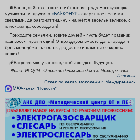
🪩Венец действа - гости почётные из града Новокузнецка:
музыкальная дружина
«БАЙКОНУР»
одарит нас песнями
светлыми, да разгонит тишину - начнётся веселье великое, с
плясками да хороводами!
Приходите семьями, зовите друзей - пусть будет праздник
наш весел, ярок и един! Отпразднуем вместе День города и
День молодёжи - с честью, радостью и памятью о корнях
наших!
🌾Встречаемся у истоков, чтобы создать будущее.
Фото: VK ОДМ | Отдел по делам молодежи г. Междуреченск
Источник
Отдел по делам молодежи г. Междуреченск
MAX-канал "Новости"
реклама