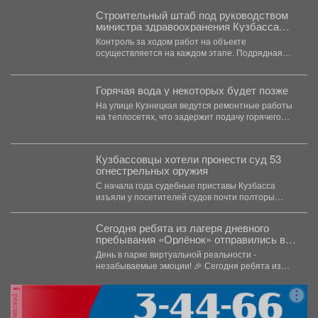
Строительный штаб под руководством
министра здравоохранения Кузбасса
прошел в акушерском стационаре №3
Контроль за ходом работ на объекте
Первой горбольницы.
осуществляется на каждом этапе. Подрядная
организация идет в соответствии...
Горячая вода у некоторых будет позже
На улице Кузнецкая ведутся ремонтные работы
на теплосетях, что задержит подачу горячего
водоснабжения.
Кузбассовцы хотели пронести суд 53
огнестрельных оружия
С начала года судебные приставы Кузбасса
изъяли у посетителей судов почти полторы
тысячи запрещённых предметов....
Сегодня ребята из лагеря дневного
пребывания «Орлёнок» отправились в
настоящее цифровое приключение - в
День в парке виртуальной реальности -
парк виртуальной реальности!
незабываемые эмоции! 🎉 Сегодня ребята из
лагеря дневного...
реклама