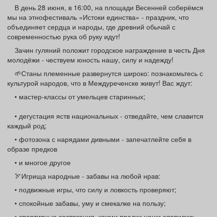
Афиша
Обучение
Проекты
В день 28 июня, в 16:00, на площади Весенней соберёмся
мы на этнофестиваль «Истоки единства» - праздник, что
объединяет сердца и народы, где древний обычай с
современностью рука об руку идут!
Зачин гуляний положит городское награждение в честь Дня
молодёжи - чествуем юность нашу, силу и надежду!
Товары
Поздравления
Погода
🌱Станы племенные развернутся широко: познакомьтесь с
культурой народов, что в Междуреченске живут! Вас ждут:
• мастер‑классы от умельцев старинных;
ТВ программа
Я - пенсионер
• дегустация яств национальных - отведайте, чем славится
каждый род;
• фотозона с нарядами дивными - запечатлейте себя в
образе предков
• и многое другое
🏹Игрища народные - забавы на любой нрав:
• подвижные игры, что силу и ловкость проверяют;
• спокойные забавы, уму и смекалке на пользу;
• спортивные состязания, коими предки наши славились.