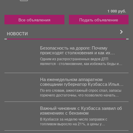
1 000 руб.
Все объявления
Подать объявление
НОВОСТИ
Безопасность на дороге: Почему
происходят столкновения и как их
избежать?
Одним из распространенных видов ДТП
является - столкновение, как избежать беды и
обезопасить свой путь?...
На еженедельном аппаратном
совещании губернатор Кузбасса Илья
Середюк заявил о стабилизации
По его словам, ажиотажный спрос спал, запасы
ситуации с топливом в регионе.
горючего достаточны, что позволило начать
отмену ограничений на...
Важный чиновник с Кузбасса заявил об
изменениях с бензином
В Кузбассе за неделю число заправок с
топливом выросло на 21%, а цены у
независимых...