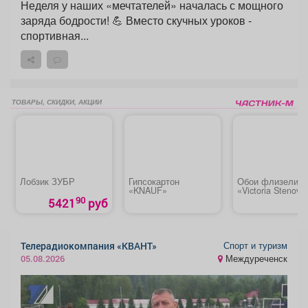
Неделя у наших «мечтателей» началась с мощного
заряда бодрости! 💪 Вместо скучных уроков -
спортивная...
ТОВАРЫ, СКИДКИ, АКЦИИ
Лобзик ЗУБР
Гипсокартон
Обои флизелин
«KNAUF»
«Victoria Stenova
286917 VS»
90
5421
руб
Спорт и туризм
Телерадиокомпания «КВАНТ»
Междуреченск
05.08.2026