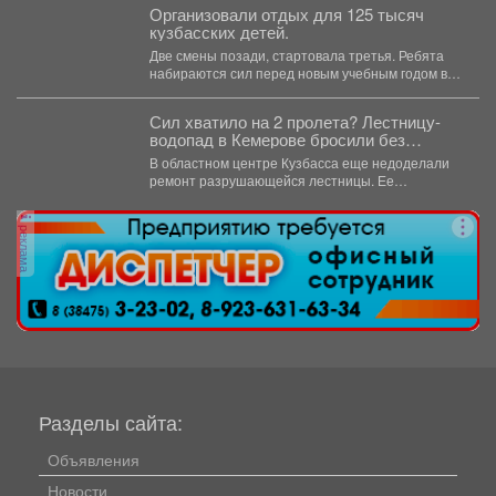
Организовали отдых для 125 тысяч
кузбасских детей.
Две смены позади, стартовала третья. Ребята
набираются сил перед новым учебным годом в
лагерях, санаториях...
Сил хватило на 2 пролета? Лестницу-
водопад в Кемерове бросили без
ремонта
В областном центре Кузбасса еще недоделали
ремонт разрушающейся лестницы. Ее
состояние беспокоит местных жителей. ...
реклама
Разделы сайта:
Объявления
Новости