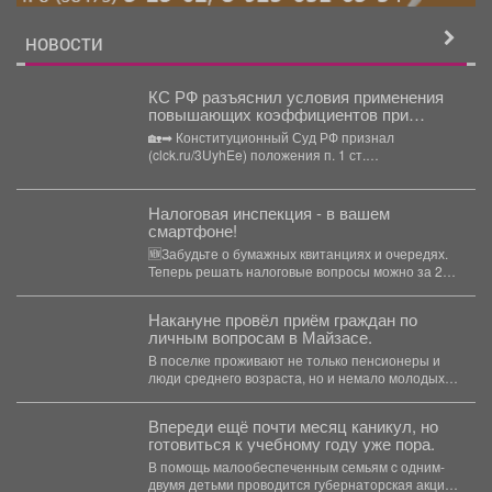
НОВОСТИ
КС РФ разъяснил условия применения
повышающих коэффициентов при
исчислении земельного налога
🏡➡ Конституционный Суд РФ признал
(clck.ru/3UyhEe) положения п. 1 ст.
394(clck.ru/3UyhGE) и п. 15 ст....
Налоговая инспекция - в вашем
смартфоне!
🆕Забудьте о бумажных квитанциях и очередях.
Теперь решать налоговые вопросы можно за 2
минуты где...
Накануне провёл приём граждан по
личным вопросам в Майзасе.
В поселке проживают не только пенсионеры и
люди среднего возраста, но и немало молодых
семей...
Впереди ещё почти месяц каникул, но
готовиться к учебному году уже пора.
В помощь малообеспеченным семьям c одним-
двумя детьми проводится губернаторская акция