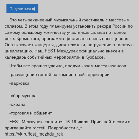
Афиша
Обучение
Проекты
Поделиться
Это четырехдневный музыкальный фестиваль с массовым
сплавом. В этом году планируем установить рекорд России по
самому большому количеству участников сплава по горной
реке. Кроме того, программа фестиваля очень насыщенная.
Товары
Поздравления
Погода
Она включает концерты, дискотекотеки, погружение в таежную
цивилизацию. Наш FEST Междурек официально внесен в
календарь событийных мероприятий в Кузбассе.
Чтобы все прошло удачно, продумываем массу нюансов:
ТВ программа
Я - пенсионер
-размещение гостей на кемпинговой территории
-парковки
-сбор мусора
-охрана
-торговля и общепит
FEST Междурек состоится 16-19 июля. Приезжайте сами и
приглашайте гостей. Подробности 👉
https://vk.ru/fest_mezhdu_rek