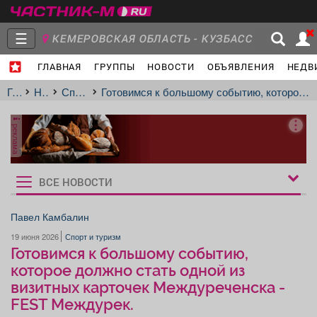
☰
КЕМЕРОВСКАЯ ОБЛАСТЬ - КУЗБАСС
ГЛАВНАЯ
ГРУППЫ
НОВОСТИ
ОБЪЯВЛЕНИЯ
НЕДВ
Главная
Группы
Новости
Главная
Новости
Спорт и туризм
Готовимся к большому событию, которое должно стать одной из визитных карточек Междуреченска - FEST Междурек.
реклама
Объявления
Недвижимость
Услуги
ВСЕ НОВОСТИ
Рукбрики
новостей
Павел Камбалин
19 июня 2026
Спорт и туризм
Работа
Транспорт
Компании
Готовимся к большому событию,
которое должно стать одной из
визитных карточек Междуреченска -
FEST Междурек.