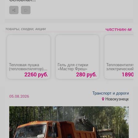
ТОВАРЫ, СКИДКИ, АКЦИИ
Тепловая пушка
Гель для стирки
Тепловентилято
(тепловентилятор)
«Мастер Фреш»
электрический
«Denzel DHC 2-100»
керамический «
2260 руб.
280 руб.
1890 р
1500»
Транспорт и дороги
05.08.2026
Новокузнецк