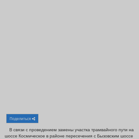
Афиша
Обучение
Проекты
Товары
Поздравления
Погода
ТВ программа
Я - пенсионер
Поделиться
В связи с проведением замены участка трамвайного пути на
шоссе Космическое в районе пересечения с Бызовским шоссе