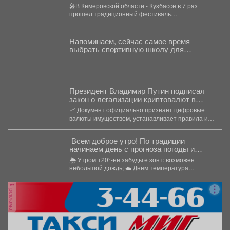
музыкальном фестивале «Симфоночь»
🎤В Кемеровской области - Кузбассе в 7 раз
прошел традиционный фестиваль
«Симфоночь». 👏В музее-заповеднике...
Напоминаем, сейчас самое время
выбрать спортивную школу для
ребёнка.
Президент Владимир Путин подписал
закон о легализации криптовалют в
России.
📈 Документ официально признаёт цифровые
валюты имуществом, устанавливает правила их
оборота и гарантирует судебную защиту...
Всем доброе утро! По традиции
начинаем день с прогноза погоды и
щепотки народной мудрости
🌦 Утром +20°-не забудьте зонт: возможен
небольшой дождь; ☁️ Днём температура
поднимется до +24°,...
реклама