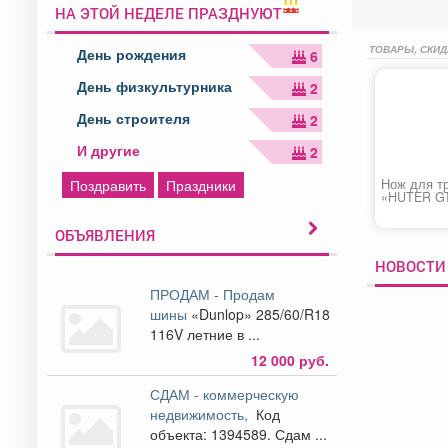
НА ЭТОЙ НЕДЕЛЕ ПРАЗДНУЮТ
ТОВАРЫ, СКИД
День рождения
6
День физкультурника
2
День строителя
2
И другие
2
Нож для т
Поздравить
Праздники
«HUTER G
ОБЪЯВЛЕНИЯ
НОВОСТИ
ПРОДАМ - Продам
шины
«Dunlop» 285/60/R18
116V летние в ...
12 000 руб.
СДАМ - коммерческую
недвижимость,
Код
объекта: 1394589. Сдам ...