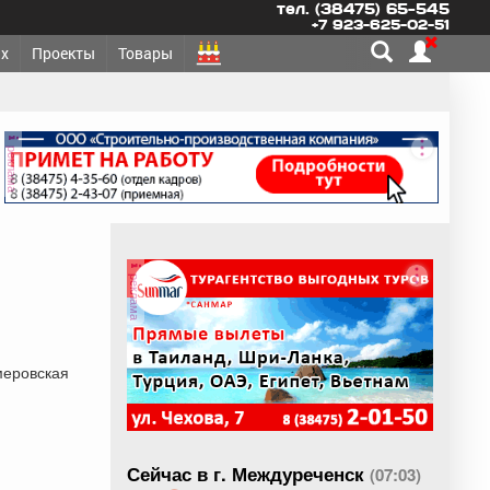
тел. (38475) 65-545
+7 923-625-02-51
х
Проекты
Товары
реклама
реклама
меровская
Сейчас в г. Междуреченск
(07:03)