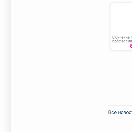
Обучение 
профессии
по ремонт
строитель
и тракторо
Все ново