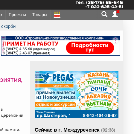
тел. (38475) 65-545
+7 923-625-02-51
х
Проекты
Товары
 скорби
реклама
реклама
риятия,
 в
т церемонии
Сейчас в г. Междуреченск
ой памяти.
(02:38)