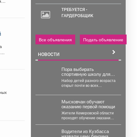
ять
ТРЕБУЕТСЯ -
ГАРДЕРОБЩИК
й
Все объявления
Подать объявление
а
я
НОВОСТИ
Пора выбирать
спортивную школу для
ребёнка!
Набор детей разного возраста
открыт почти во всех
спортшколах Междуреченска.
ьных
А в ближайший четверг, 6...
Мысковчан обучают
оказанию первой помощи
Жители Кемеровской области
проходят обучение оказанию
первой помощи. Такое
поручение дал губернатор
Водители из Кузбасса
Илья Середюк. ...
назвали цену бензина,