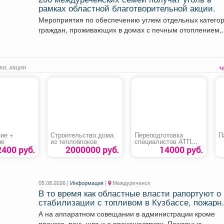
рамках областной благотворительной акции.
Мероприятия по обеспечению углем отдельных катего
граждан, проживающих в домах с печным отоплением,
проводятся ежегодно...
КИ, АКЦИИ
ие +
Строительство дома
Переподготовка
П
ие
из теплоблоков
специалистов АТП
«Специалист,
2400 руб.
2000000 руб.
14000 руб.
ответственный за
обеспечение
безопасности
дорожного движения»
05.08.2026 |
Информация
|
Междуреченск
В то время как областные власти рапортуют о
стабилизации с топливом в Кузбассе, пожарн
предупреждают тех, кто перестраховался и
А на аппаратном совещании в администрации кроме
набрал бензина и дизтоплива впрок.
прочего, речь шла и о происшествиях. Пожарные