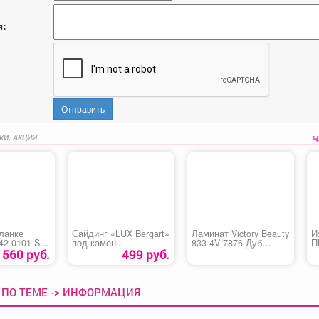
я:
Отправить
КИ, АКЦИИ
ланке
Сайдинг «LUX Bergart»
Ламинат Victory Beauty
И
42.0101-S-
под камень
833 4V 7876 Дуб
П
01GL)
деревенский
1560 руб.
499 руб.
 ПО ТЕМЕ -> ИНФОРМАЦИЯ