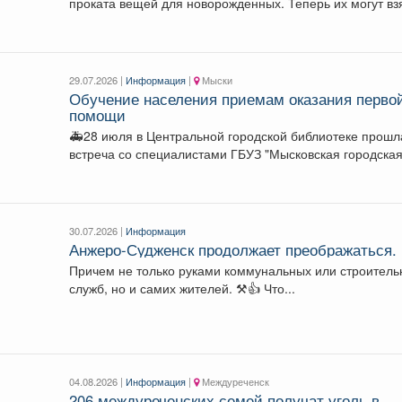
проката вещей для новорожденных. Теперь их могут вз
и...
29.07.2026 |
Информация
|
Мыски
Обучение населения приемам оказания перво
помощи
🚑28 июля в Центральной городской библиотеке прошл
встреча со специалистами ГБУЗ "Мысковская городска
больница", посвященная...
30.07.2026 |
Информация
Анжеро-Судженск продолжает преображаться.
Причем не только руками коммунальных или строител
служб, но и самих жителей. ⚒👍 Что...
04.08.2026 |
Информация
|
Междуреченск
206 междуреченских семей получат уголь в