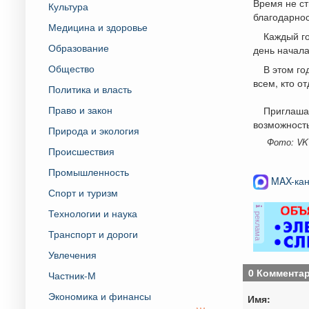
Время не ст
Культура
благодарнос
Медицина и здоровье
Каждый го
Образование
день начала
Общество
В этом го
всем, кто о
Политика и власть
Право и закон
Приглаша
возможност
Природа и экология
Фото: VK
Происшествия
Промышленность
MAX-кан
Спорт и туризм
Технологии и наука
реклама
Транспорт и дороги
Увлечения
0 Коммента
Частник-М
Экономика и финансы
Имя: