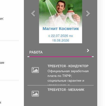
д
д
ы
у
д
ю
у
щ
Магнит Косметик
щ
и
и
c 22.07.2026 по
й
18.08.2026
й
РАБОТА
вам
ТРЕБУЕТСЯ - КОНДУКТОР
Официальная заработная
2
плата по ТКРФ;
000
социальные гарантии и
руб.
уверенность в...
ТРЕБУЕТСЯ - МЕХАНИК
в