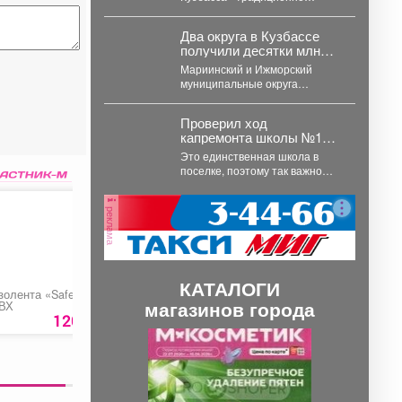
проводят
профориентационные квесты
Два округа в Кузбассе
в загородных лагерях
получили десятки млн
«Звездочка» и «Романтика».
рублей
Ребята получают...
Мариинский и Ижморский
муниципальные округа
получили финансовую
поддержку. Губернатор
Проверил ход
Кузбасса Илья Середюк
капремонта школы №11 в
сообщил о...
Шерегеше.
Это единственная школа в
поселке, поэтому так важно
вернуть ее в нормативное
состояние как можно...
реклама
КАТАЛОГИ
золента «Safeline»
Дезодорант Fax
Сверло спиральное
магазинов города
ВХ
мужской
50
120 руб.
117
руб
1680 ру
П
С
р
л
е
е