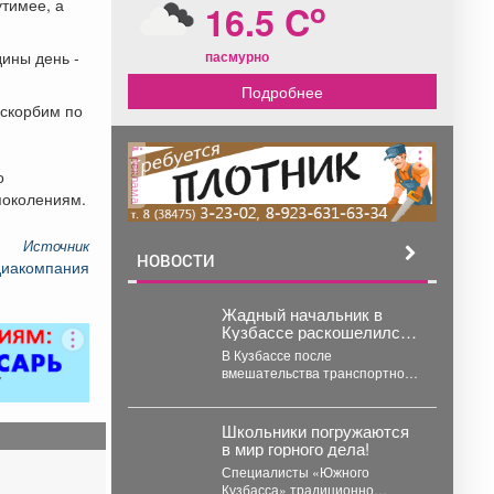
o
утимее, а
16.5 C
пасмурно
ины день -
Подробнее
 скорбим по
реклама
о
поколениям.
Источник
НОВОСТИ
диакомпания
Жадный начальник в
Кузбассе раскошелился
после визита прокурора
В Кузбассе после
вмешательства транспортной
прокуратуры 12 охранников на
объекте в Белове получили
более 226...
Школьники погружаются
в мир горного дела! ️
Специалисты «Южного
Кузбасса» традиционно