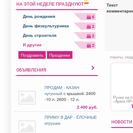
НА ЭТОЙ НЕДЕЛЕ ПРАЗДНУЮТ
Текст
комментари
День рождения
6
День физкультурника
2
День строителя
2
И другие
2
Поздравить
Праздники
ТОВАРЫ, СКИД
ОБЪЯВЛЕНИЯ
ПРОДАМ - КАЗАН
чугунный
с крышкой. 2400
Ручки на п
-10 л. 2600 - 12 л.
«Apecs HP-
C-G-L»(Р-0
2 400 руб.
ПРИМУ В ДАР - ЁЛОЧНЫЕ
НОВОСТИ
игрушки.