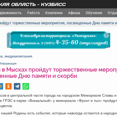
АЯ ОБЛАСТЬ - КУЗБАСС
движимость
Работа
Компании
Афиша
Обучение
Отды
пройдут торжественные мероприятия, посвященные Дню памяти и
реклама
а, медиакомпания
Информация
я в Мысках пройдут торжественные мероп
енные Дню памяти и скорби
асов в центральной части города на городском Мемориале Славы и
е ГРЭС в парке «Вокзальный» у мемориала «Фронт и тыл» пройду
цветов.
 нашей Родины есть события, которые навсегда остаются в народн