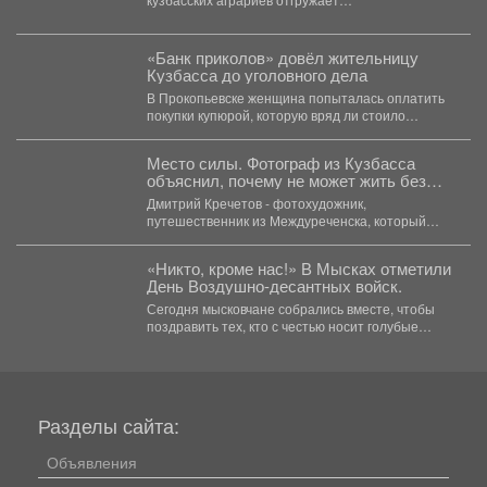
зарезервированное дизельное топливо
своевременно и в полном...
«Банк приколов» довёл жительницу
Кузбасса до уголовного дела
В Прокопьевске женщина попыталась оплатить
покупки купюрой, которую вряд ли стоило
показывать кассиру. В...
Место силы. Фотограф из Кузбасса
объяснил, почему не может жить без
тайги
Дмитрий Кречетов - фотохудожник,
путешественник из Междуреченска, который
однажды ушёл в сибирскую глушь и больше...
«Никто, кроме нас!» В Мысках отметили
День Воздушно-десантных войск.
Сегодня мысковчане собрались вместе, чтобы
поздравить тех, кто с честью носит голубые
береты, и отдать...
Разделы сайта:
Объявления