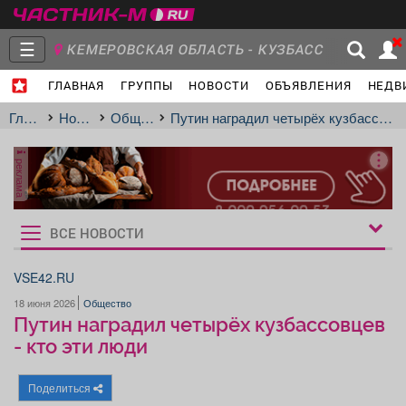
☰
КЕМЕРОВСКАЯ ОБЛАСТЬ - КУЗБАСС
ГЛАВНАЯ
ГРУППЫ
НОВОСТИ
ОБЪЯВЛЕНИЯ
НЕДВ
Главная
Группы
Новости
Главная
Новости
Общество
Путин наградил четырёх кузбассовцев - кто эти люди
реклама
Объявления
Недвижимость
Услуги
ВСЕ НОВОСТИ
Рукбрики
новостей
VSE42.RU
18 июня 2026
Общество
Работа
Транспорт
Компании
Путин наградил четырёх кузбассовцев
- кто эти люди
Поделиться