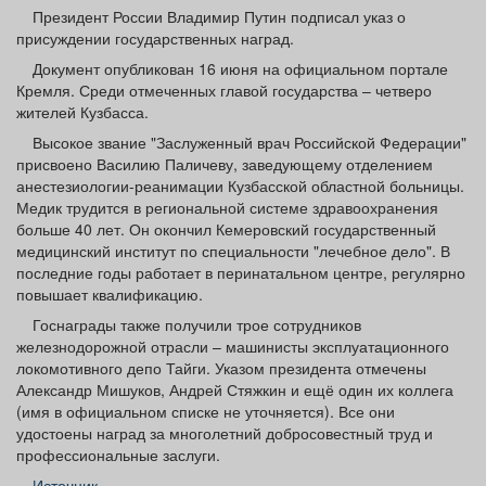
Афиша
Обучение
Проекты
Президент России Владимир Путин подписал указ о
присуждении государственных наград.
Документ опубликован 16 июня на официальном портале
Кремля. Среди отмеченных главой государства – четверо
жителей Кузбасса.
Товары
Поздравления
Погода
Высокое звание "Заслуженный врач Российской Федерации"
присвоено Василию Паличеву, заведующему отделением
анестезиологии-реанимации Кузбасской областной больницы.
Медик трудится в региональной системе здравоохранения
больше 40 лет. Он окончил Кемеровский государственный
медицинский институт по специальности "лечебное дело". В
ТВ программа
Я - пенсионер
последние годы работает в перинатальном центре, регулярно
повышает квалификацию.
Госнаграды также получили трое сотрудников
железнодорожной отрасли – машинисты эксплуатационного
локомотивного депо Тайги. Указом президента отмечены
Александр Мишуков, Андрей Стяжкин и ещё один их коллега
(имя в официальном списке не уточняется). Все они
удостоены наград за многолетний добросовестный труд и
профессиональные заслуги.
Источник