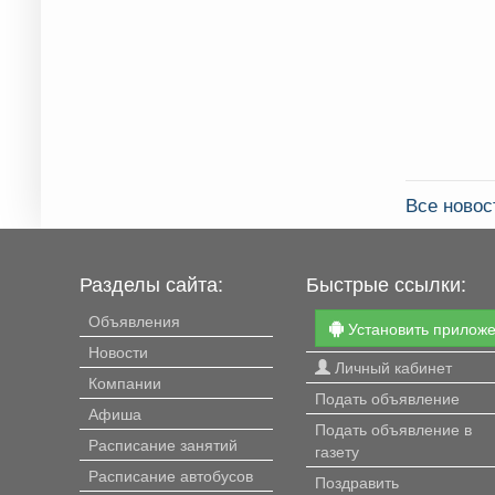
Все ново
Разделы сайта:
Быстрые ссылки:
Объявления
Установить прилож
Новости
Личный кабинет
Компании
Подать объявление
Афиша
Подать объявление в
Расписание занятий
газету
Расписание автобусов
Поздравить