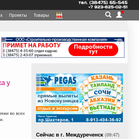
тел. (38475) 65-545
+7 923-625-02-51
х
Проекты
Товары
реклама
реклама
а у
яжи во всех
и.
Сейчас в г. Междуреченск
(09:47)