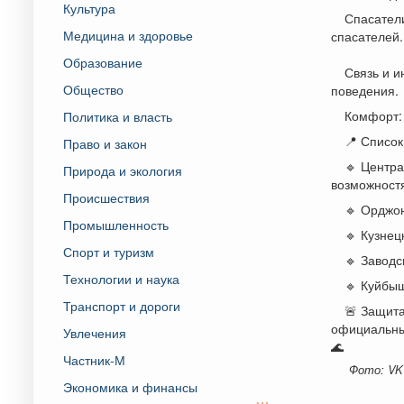
Культура
Спасатели
Медицина и здоровье
спасателей.
Образование
Связь и и
Общество
поведения.
Комфорт: 
Политика и власть
📍 Список
Право и закон
🔹 Центра
Природа и экология
возможност
Происшествия
🔹 Орджон
Промышленность
🔹 Кузнец
Спорт и туризм
🔹 Заводс
Технологии и наука
🔹 Куйбы
Транспорт и дороги
🚨 Защита
официальные
Увлечения
🌊
Частник-М
Фото: VK
Экономика и финансы