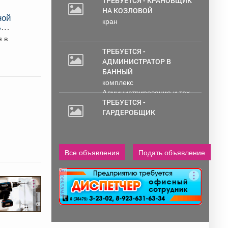
ТРЕБУЕТСЯ - КРАНОВЩИК
НА КОЗЛОВОЙ
ной
кран
ь
ТРЕБУЕТСЯ -
АДМИНИСТРАТОР В
БАННЫЙ
комплекс
Администрирование и тех.
работа..
ТРЕБУЕТСЯ -
ГАРДЕРОБЩИК
Все объявления
Подать объявление
реклама