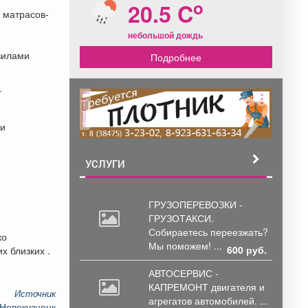
o
20.5 C
а матрасов-
небольшой дождь
вилами
Подробнее
.
реклама
ми
УСЛУГИ
ГРУЗОПЕРЕВОЗКИ -
ГРУЗОТАКСИ.
Собираетесь
переезжать?
ко
Мы поможем! ...
600 руб.
х близких .
АВТОСЕРВИС -
КАПРЕМОНТ двигателя
и
Источник
агрегатов автомобилей. ...
 Новокузнецк