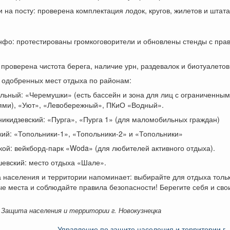
 на посту: проверена комплектация лодок, кругов, жилетов и штат
нфо: протестированы громкоговорители и обновлены стенды с пра
проверена чистота берега, наличие урн, раздевалок и биотуалетов
 одобренных мест отдыха по районам:
льный: «Черемушки» (есть бассейн и зона для лиц с ограниченны
ями), «Уют», «Левобережный», ПКиО «Водный».
икидзевский: «Пурга», «Пурга 1» (для маломобильных граждан)
кий: «Топольники-1», «Топольники-2» и «Топольники»
кой: вейкборд-парк «Woda» (для любителей активного отдыха).
шевский: место отдыха «Шале».
 населения и территории напоминает: выбирайте для отдыха толь
 места и соблюдайте правила безопасности! Берегите себя и свои
 Защита населения и территории г. Новокузнецка
Управление по защите населения и территории г.