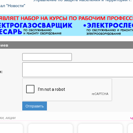
ал "Новости"
риев
я:
Отправить
КИ, АКЦИИ