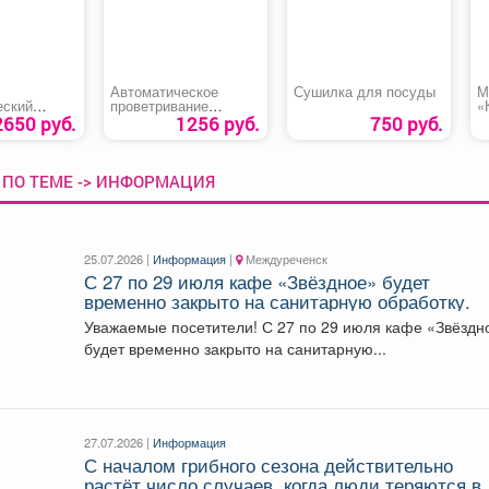
Автоматическое
Сушилка для посуды
М
еский
проветривание
«
й «STELS
теплицы
2650 руб.
1256 руб.
750 руб.
«Термопривод 300С»
 ПО ТЕМЕ -> ИНФОРМАЦИЯ
25.07.2026 |
Информация
|
Междуреченск
С 27 по 29 июля кафе «Звёздное» будет
временно закрыто на санитарную обработку.
Уважаемые посетители! С 27 по 29 июля кафе «Звёздное»
будет временно закрыто на санитарную...
27.07.2026 |
Информация
С началом грибного сезона действительно
растёт число случаев, когда люди теряются в