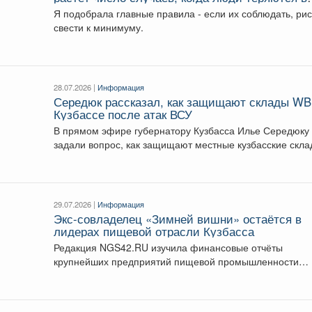
лесу.
Я подобрала главные правила - если их соблюдать, рис
свести к минимуму.
28.07.2026 |
Информация
Середюк рассказал, как защищают склады WB
Кузбассе после атак ВСУ
В прямом эфире губернатору Кузбасса Илье Середюку
задали вопрос, как защищают местные кузбасские скл
WB...
29.07.2026 |
Информация
Экс-совладелец «Зимней вишни» остаётся в
лидерах пищевой отрасли Кузбасса
Редакция NGS42.RU изучила финансовые отчёты
крупнейших предприятий пищевой промышленности
Кузбасса за 2025 год. Сразу четыре...