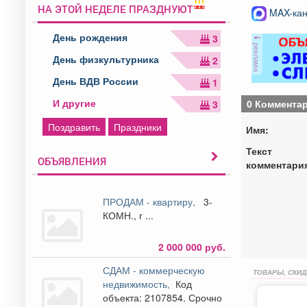
НА ЭТОЙ НЕДЕЛЕ ПРАЗДНУЮТ
MAX-кан
День рождения
3
реклама
День физкультурника
2
День ВДВ России
1
И другие
0 Коммента
3
Поздравить
Праздники
Имя:
Текст
ОБЪЯВЛЕНИЯ
комментари
ПРОДАМ - квартиру,
3-
КОМН., г ...
2 000 000 руб.
СДАМ - коммерческую
ТОВАРЫ, СКИД
недвижимость,
Код
объекта: 2107854. Срочно