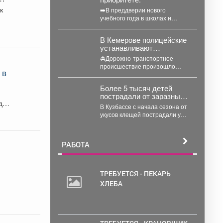
к
➡️В преддверии нового
учебного года в школах и
детских садах пройдут учения
и инструктажи по...
В Кемерове полицейские
устанавливают
обстоятельства ДТП, в
🚔Дорожно-транспортное
котором погиб
происшествие произошло
несовершеннолетний
 в
сегодня около 07:00 на улице
водитель кроссового
Радищева в Кемерове. На
мотоцикла
Более 5 тысяч детей
место незамедлительно
пострадали от заразных
прибыли...
ады
кровопийцев в Кузбассе
В Кузбассе с начала сезона от
укусов клещей пострадали уже
25,5 тысячи человек –
каждый...
РАБОТА
ТРЕБУЕТСЯ - ПЕКАРЬ
ХЛЕБА