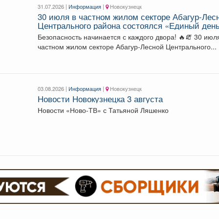
31.07.2026 |
Информация
|
Новокузнецк
30 июля в частном жилом секторе Абагур-Лес
Центрального района состоялся «Единый ден
профилактики нарушений пожарной
Безопасность начинается с каждого двора! 🔥🧯 30 июля в
безопасности».
частном жилом секторе Абагур-Лесной Центрального...
03.08.2026 |
Информация
|
Новокузнецк
Новости Новокузнецка 3 августа
Новости «Ново-ТВ» с Татьяной Ляшенко